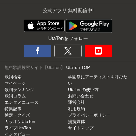
公式アプリ 無料配信中!
UtaTenをフォロー
無料歌詞検索サイト【UtaTen】
UtaTen TOP
歌詞検索
学園祭にアーティストを呼びた
マイページ
い
歌詞ランキング
UtaTenの使い方
歌詞コラム
お問い合わせ
エンタメニュース
運営会社
特集記事
利用規約
検定・クイズ
プライバシーポリシー
カラオケUtaTen
提携媒体
ライブUtaTen
サイトマップ
インタビュー