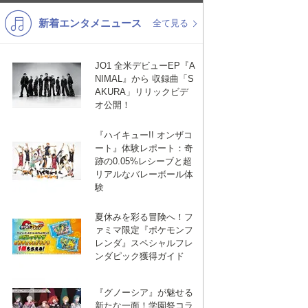
新着エンタメニュース
K-POP
バンド
全て見る
演歌・歌謡
洋楽
JO1 全米デビューEP『A
VTuber
ディズニー
NIMAL』から 収録曲「S
AKURA」リリックビデ
オ公開！
『ハイキュー!! オンザコ
ート』体験レポート：奇
跡の0.05%レシーブと超
リアルなバレーボール体
験
夏休みを彩る冒険へ！フ
ァミマ限定『ポケモンフ
レンダ』スペシャルフレ
ンダピック獲得ガイド
『グノーシア』が魅せる
新たな一面！学園祭コラ