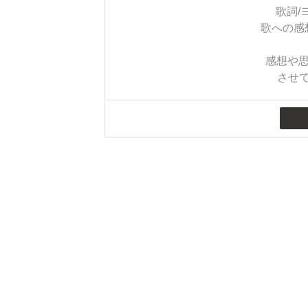
歌詞/
歌への感
感想や思
させ