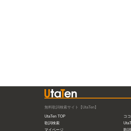
無料歌詞検索サイト【UtaTen】
UtaTen TOP
ココ
歌詞検索
Uta
マイページ
歌詞