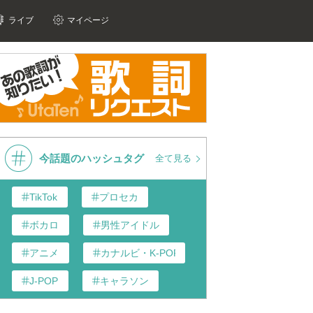
ライブ
マイページ
今話題のハッシュタグ
全て見る
TikTok
プロセカ
ボカロ
男性アイドル
アニメ
カナルビ・K-POP和訳
J-POP
キャラソン
あんスタ
歌い手