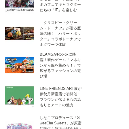
ボカフェでキャラクター
たちの「IF」を楽しむ
「クリスピー・クリー
ム・ドーナツ」が贈る魔
法の味！「ハリー・ポッ
ター」コラボドーナツで
ホグワーツ体験
BEAMSがRobloxに降
臨！新作ゲーム「マネキ
ンから服を集めろ！」で
広がるファッションの遊
び場
LINE FRIENDS ART展が
伊勢丹新宿店で初開催！
ブラウンが伝える心の温
もりとアートの魅力
しなこプロデュース「S
weeChu Sweets」が原宿
に誕生！竹下☆ぱらだい