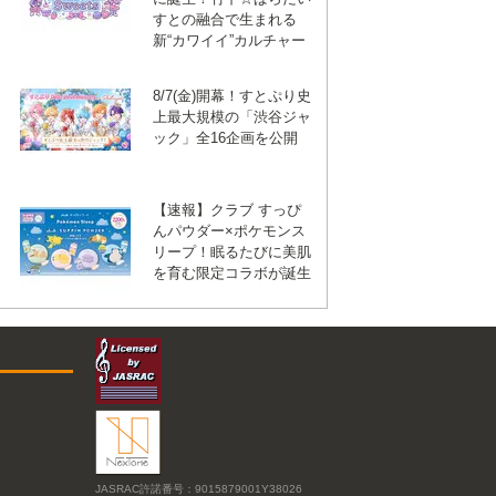
すとの融合で生まれる
新“カワイイ”カルチャー
8/7(金)開幕！すとぷり史
上最大規模の「渋谷ジャ
ック」全16企画を公開
【速報】クラブ すっぴ
んパウダー×ポケモンス
リープ！眠るたびに美肌
を育む限定コラボが誕生
JASRAC許諾番号：9015879001Y38026