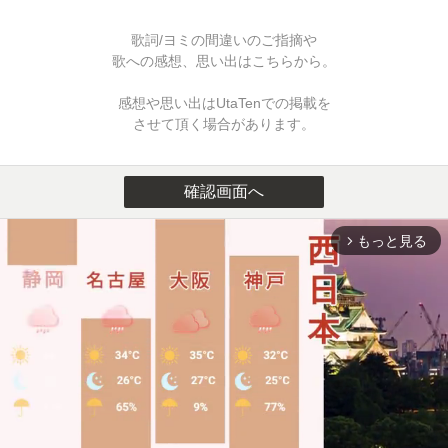
歌詞/ヨミの間違いのご指摘や
歌への感想、思い出はこちらから。
感想や思い出はUtaTenでの掲載を
させて頂く場合があります。
確認画面へ
もっと見る
arrow_forward_ios