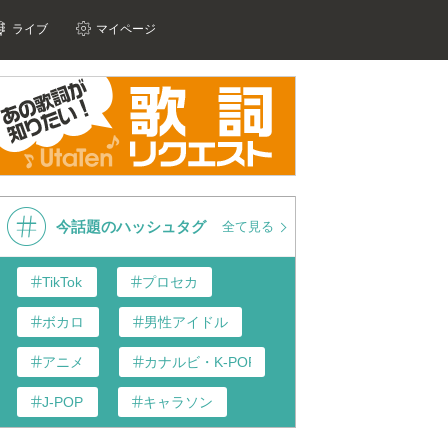
ライブ
マイページ
今話題のハッシュタグ
全て見る
TikTok
プロセカ
ボカロ
男性アイドル
アニメ
カナルビ・K-POP和訳
J-POP
キャラソン
あんスタ
歌い手