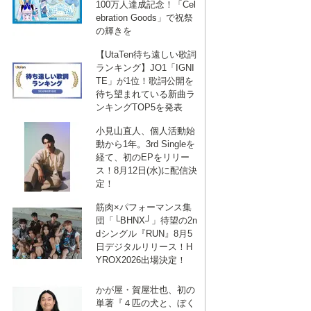
100万人達成記念！「Cel
ebration Goods」で祝祭
の輝きを
【UtaTen待ち遠しい歌詞
ランキング】JO1「IGNI
TE」が1位！歌詞公開を
待ち望まれている新曲ラ
ンキングTOP5を発表
小見山直人、個人活動始
動から1年。3rd Singleを
経て、初のEPをリリー
ス！8月12日(水)に配信決
定！
筋肉×パフォーマンス集
団「└BHNX┘」待望の2n
dシングル『RUN』8月5
日デジタルリリース！H
YROX2026出場決定！
かが屋・賀屋壮也、初の
単著『４匹の犬と、ぼく