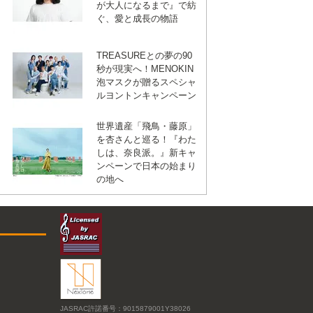
が大人になるまで』で紡
ぐ、愛と成長の物語
TREASUREとの夢の90
秒が現実へ！MENOKIN
泡マスクが贈るスペシャ
ルヨントンキャンペーン
世界遺産「飛鳥・藤原」
を杏さんと巡る！『わた
しは、奈良派。』新キャ
ンペーンで日本の始まり
の地へ
JASRAC許諾番号：9015879001Y38026