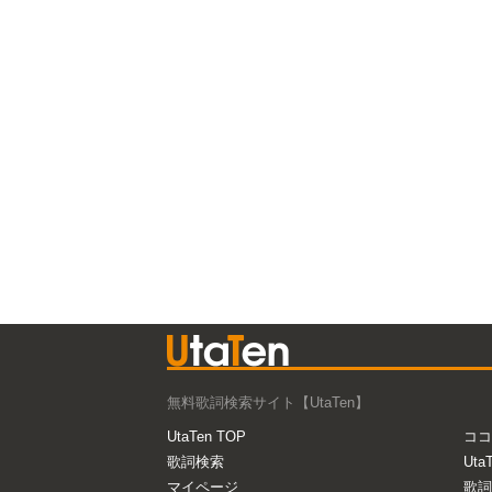
無料歌詞検索サイト【UtaTen】
UtaTen TOP
ココ
歌詞検索
Uta
マイページ
歌詞