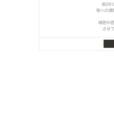
歌詞/
歌への感
感想や思
させ