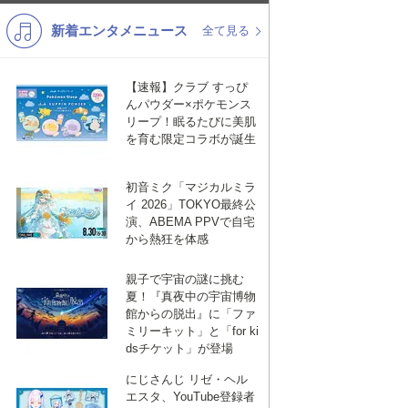
新着エンタメニュース
K-POP
演歌・歌謡
全て見る
バンド
洋楽
【速報】クラブ すっぴ
VTuber
ディズニー
んパウダー×ポケモンス
リープ！眠るたびに美肌
を育む限定コラボが誕生
初音ミク「マジカルミラ
イ 2026」TOKYO最終公
演、ABEMA PPVで自宅
から熱狂を体感
親子で宇宙の謎に挑む
夏！『真夜中の宇宙博物
館からの脱出』に「ファ
ミリーキット」と「for ki
dsチケット」が登場
にじさんじ リゼ・ヘル
エスタ、YouTube登録者