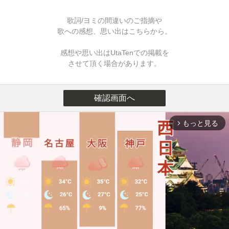
歌詞/ヨミの間違いのご指摘や
歌への感想、思い出はこちらから。
感想や思い出はUtaTenでの掲載を
させて頂く場合があります。
確認画面へ
もっと見る
arrow_forward_ios