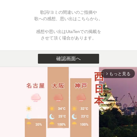
歌詞/ヨミの間違いのご指摘や
歌への感想、思い出はこちらから。
感想や思い出はUtaTenでの掲載を
させて頂く場合があります。
確認画面へ
もっと見る
arrow_forward_ios