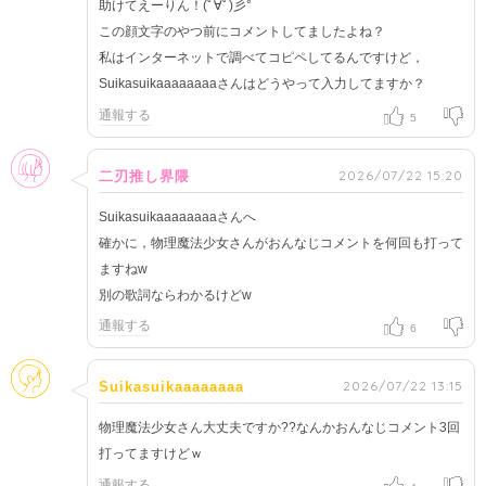
助けてえーりん！(ﾟ∀ﾟ)彡°
この顔文字のやつ前にコメントしてましたよね？
私はインターネットで調べてコピペしてるんですけど，
Suikasuikaaaaaaaaさんはどうやって入力してますか？
通報する
5
女性
2026/07/22 15:20
二刃推し界隈
Suikasuikaaaaaaaaさんへ
確かに，物理魔法少女さんがおんなじコメントを何回も打って
ますねw
別の歌詞ならわかるけどw
通報する
6
そのほか
2026/07/22 13:15
Suikasuikaaaaaaaa
物理魔法少女さん大丈夫ですか??なんかおんなじコメント3回
打ってますけどｗ
通報する