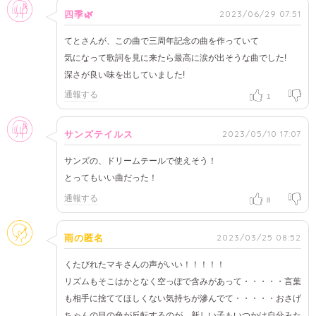
女性
2023/06/29 07:51
四季🌿
てとさんが、この曲で三周年記念の曲を作っていて
気になって歌詞を見に来たら最高に涙が出そうな曲でした!
深さが良い味を出していました!
通報する
1
女性
2023/05/10 17:07
サンズテイルス
サンズの、ドリームテールで使えそう！
とってもいい曲だった！
通報する
8
そのほか
2023/03/25 08:52
雨の匿名
くたびれたマキさんの声がいい！！！！！
リズムもそこはかとなく空っぽで含みがあって・・・・・言葉
も相手に捨ててほしくない気持ちが滲んでて・・・・・おさげ
ちゃんの目の色が反転するのが、新しい子もいつかは自分みた