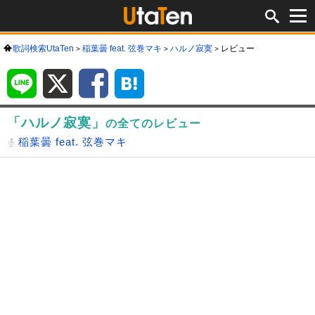
歌詞検索UtaTen
稲葉曇 feat. 弦巻マキ
ハルノ寂寞
レビュー
LINE
X
Facebook
は
て
な
ブ
ッ
ク
マ
「ハルノ寂寞」
ー
の全てのレビュー
ク
稲葉曇 feat. 弦巻マキ