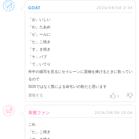
男性
2026/08/08 21:34
GOAT
「お」いしい
「わ」たあめ
「ビ」ールに
「た」こ焼き
「す」き焼き
「ケ」バブ
「て」いてり
作中の描写を見るにセイレーンに貢物を捧げるときに歌ってい
るので
SOSではなく贄による命乞いの歌だと思います
通報する
2
女性
2026/08/08 20:06
斉照ファン
これ
「た」こ焼き