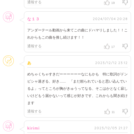
通報する
19
女性
2024/07/04 20:28
な１３
アンダーテール動画から来てこの曲にドハマリしました！！こ
れからもこの曲を推し続けます！！
通報する
17
そのほか
2023/12/12 23:12
あ
めちゃくちゃすきだーーーーーーなにもかも 特に歌詞がドン
ピシャ過ぎる、好き....... 「まだ頼られていると思い込んでい
るよ」ってところが胸がきゅうってなる、そこはかとなく寂し
いけどもう届かないって感じが好きです、これからも聞き続け
ます
通報する
11
女性
2023/12/05 21:27
kirimi