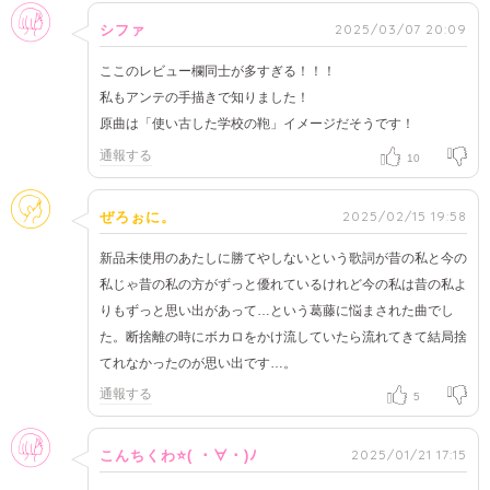
女性
2025/03/07 20:09
シファ
ここのレビュー欄同士が多すぎる！！！
私もアンテの手描きで知りました！
原曲は「使い古した学校の鞄」イメージだそうです！
通報する
10
そのほか
2025/02/15 19:58
ぜろぉに。
新品未使用のあたしに勝てやしないという歌詞が昔の私と今の
私じゃ昔の私の方がずっと優れているけれど今の私は昔の私よ
りもずっと思い出があって…という葛藤に悩まされた曲でし
た。断捨離の時にボカロをかけ流していたら流れてきて結局捨
てれなかったのが思い出です…。
通報する
5
女性
2025/01/21 17:15
こんちくわ⭐( ・∀・)ﾉ