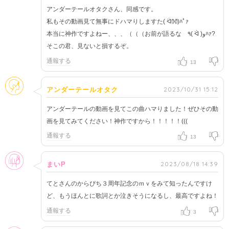
アンダーテールオタクさん、同感です。
私もその動画見て無事にドハマりしますた( ᐛ👐)ﾊﾟｧ
本当に神作ですよねー、、、（（（お前が語るな ٩( ᐛ )وﾊｧ?
そこの君、見ないと損するぞ。
通報する
13
そのほか
2023/10/31 15:12
アンダーテールオタク
アンダーテールの動画を見てこの曲ハマりました！ぜひその動
画を見てみてください！神作ですから！！！！！(((
通報する
13
女性
2023/08/18 14:39
まいP
てとさんのからぴち３周年記念のｍｖをみて知ったんですけ
ど、もうほんとに歌詞とか泣きそうになるし、最高ですよね！
通報する
3