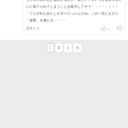
いに捨てられてしまうことを暗示してそう・・・・・！！！
「くたびれたあたしがダメだったんだね」この一言にまさに
「寂寞」を感じる・・・・
通報する
1
1
2
次へ
Last