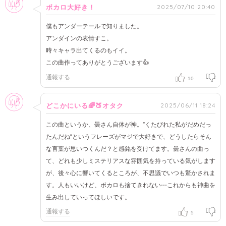
2025/07/10 20:40
ボカロ大好き！
僕もアンダーテールで知りました。
アンダインの表情すこ。
時々キャラ出てくるのもイイ。
この曲作ってありがとうございます👍
通報する
10
女性
2025/06/11 18:24
どこかにいる🌈🍑オタク
この曲というか、曇さん自体が神。”くたびれた私がだめだっ
たんだね“というフレーズがマジで大好きで、どうしたらそん
な言葉が思いつくんだ？と感銘を受けてます。曇さんの曲っ
て、どれも少しミステリアスな雰囲気を持っている気がします
が、後々心に響いてくるところが、不思議でいつも驚かされま
す。人もいいけど、ボカロも捨てきれない⋯これからも神曲を
生み出していってほしいです。
通報する
5