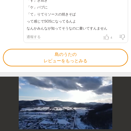
「す」き焼き
「ケ」バブに
「て」りてりソースの焼きそば
って感じでSOSになってるんよ
なんかみんなが知ってそうなのに書いてすんません
通報する
4
島のうたの
レビューをもっとみる