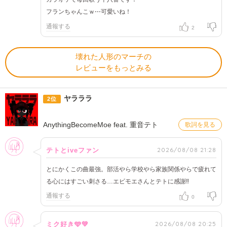
フランちゃんこｗ⋯可愛いね！
通報する
2
壊れた人形のマーチの
レビューをもっとみる
ヤラララ
2位
AnythingBecomeMoe feat. 重音テト
歌詞を見る
女性
2026/08/08 21:28
テトとiveファン
とにかくこの曲最強。部活やら学校やら家族関係やらで疲れて
る心にはすごい刺さる…エビモエさんとテトに感謝‼︎
通報する
0
女性
2026/08/08 20:25
ミク好き🩵💚