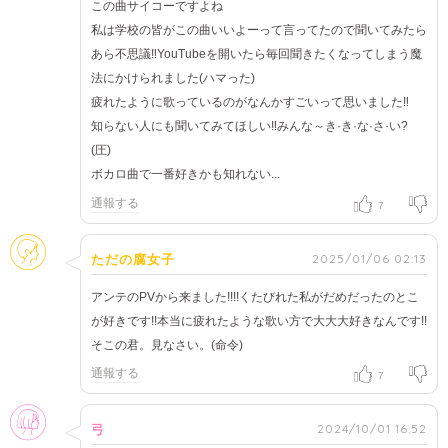
この曲サイコーですよね
私は学校の皆がこの曲いいよーって言ってたので聞いてみたら
あら不思議‼YouTubeを開いたら毎回聞きたくなってしまう魔
法にかけられました(ハマった)
疲れたように歌っているのがなんかすごいって思いました‼
知らない人にも聞いてみてほしい‼みんな～き·き·な·さ·い?
(圧)
ボカロ曲で一番好きかも知れない...
通報する
7
そのほか
2025/01/06 02:13
ただの腐女子
アンテのPVから来ました!!!!くたびれた私がだめだったのとこ
が好きです!!本当に疲れたような歌い方で大大大好きなんです!!
そこの君。見なさい。(命令)
通報する
7
女性
2024/10/01 16:52
弓