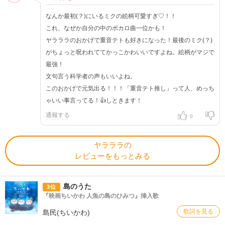
なんか最初(？)にいるミクの絵柄可愛すぎ♡！！
これ、なぜか自分の中のボカロ曲一位かも！
ヤラララのおかげで重音テトも好きになった！最後のミク(？)
がちょっと呪われててかっこかわいいですよね。絵柄がマジで
最強！
文句言う科学者の声もいいよね。
このおかげで元気出る！！！「重音テト推し」って人、めっち
ゃいい事言ってる！👍しときます！
通報する
0
ヤラララの
レビューをもっとみる
島のうた
3位
『映画ちいかわ 人魚の島のひみつ』挿入歌
歌詞を見る
島民(ちいかわ)