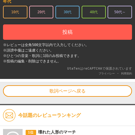
年代
10代
20代
30代
40代
50代～
投稿
※レビューは全角500文字以内で入力してください。
※誹謗中傷はご遠慮ください。
※ひとつの音楽・歌詞に1回のみ投稿できます。
※投稿の編集・削除はできません。
UtaTenはreCAPTCHAで保護されています
-
プライバシー
利用契約
歌詞ページへ戻る
今話題のレビューランキング
壊れた人形のマーチ
1位