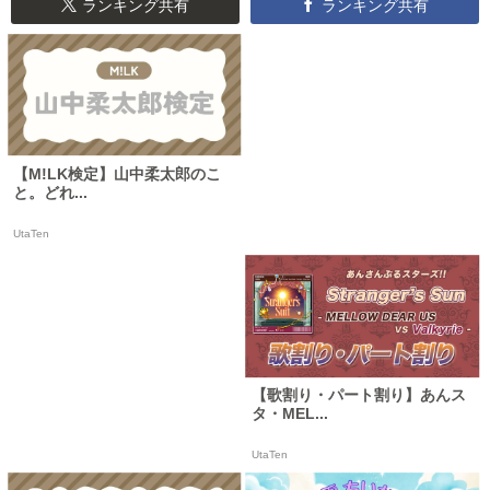
ランキング共有
ランキング共有
【M!LK検定】山中柔太郎のこ
と。どれ...
UtaTen
【歌割り・パート割り】あんス
タ・MEL...
UtaTen