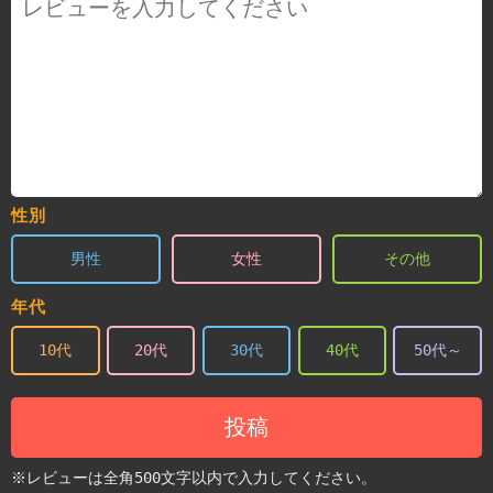
性別
男性
女性
その他
年代
10代
20代
30代
40代
50代～
投稿
※レビューは全角500文字以内で入力してください。