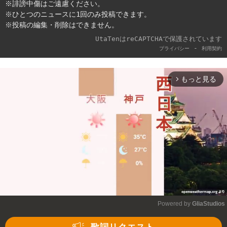
※誹謗中傷はご遠慮ください。
※ひとつのニュースに1回のみ投稿できます。
※投稿の編集・削除はできません。
UtaTenはreCAPTCHAで保護されています
-
プライバシー
利用契約
もっと見る
arrow_forward_ios
Powered by 
GliaStudios
Mute