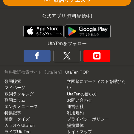
歌詞リクエスト
公式アプリ 無料配信中!
UtaTenをフォロー
無料歌詞検索サイト【UtaTen】
UtaTen TOP
歌詞検索
学園祭にアーティストを呼びた
マイページ
い
歌詞ランキング
UtaTenの使い方
歌詞コラム
お問い合わせ
エンタメニュース
運営会社
特集記事
利用規約
検定・クイズ
プライバシーポリシー
カラオケUtaTen
提携媒体
ライブUtaTen
サイトマップ