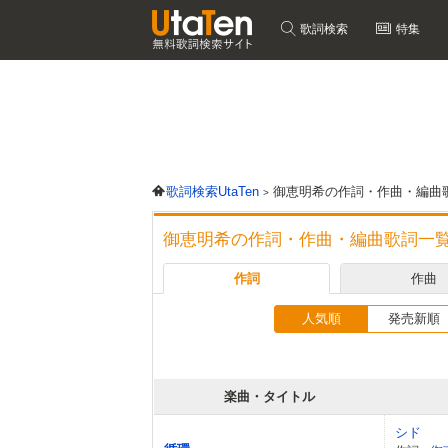
歌詞検索
特集
歌詞検索UtaTen
御恵明希の作詞・作曲・編曲
御恵明希の作詞・作曲・編曲歌詞一
作詞
作曲
人気順
発売新順
楽曲・タイトル
シド