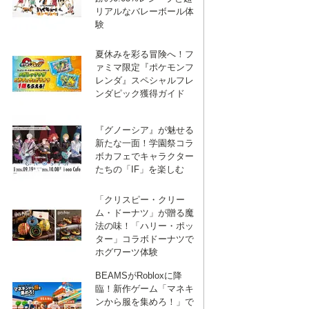
リアルなバレーボール体
験
夏休みを彩る冒険へ！フ
ァミマ限定『ポケモンフ
レンダ』スペシャルフレ
ンダピック獲得ガイド
『グノーシア』が魅せる
新たな一面！学園祭コラ
ボカフェでキャラクター
たちの「IF」を楽しむ
「クリスピー・クリー
ム・ドーナツ」が贈る魔
法の味！「ハリー・ポッ
ター」コラボドーナツで
ホグワーツ体験
BEAMSがRobloxに降
臨！新作ゲーム「マネキ
ンから服を集めろ！」で