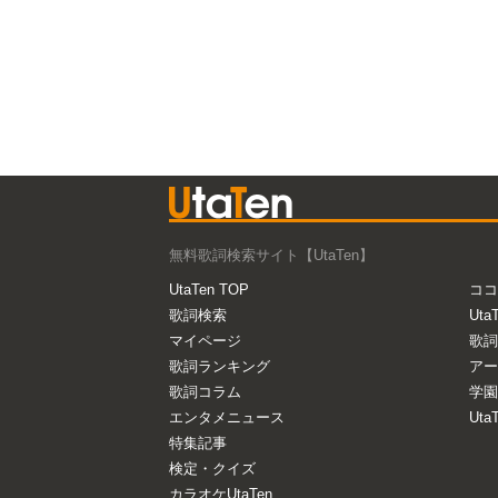
無料歌詞検索サイト【UtaTen】
UtaTen TOP
ココ
歌詞検索
Uta
マイページ
歌詞
歌詞ランキング
アー
歌詞コラム
学園
エンタメニュース
Ut
特集記事
検定・クイズ
カラオケUtaTen