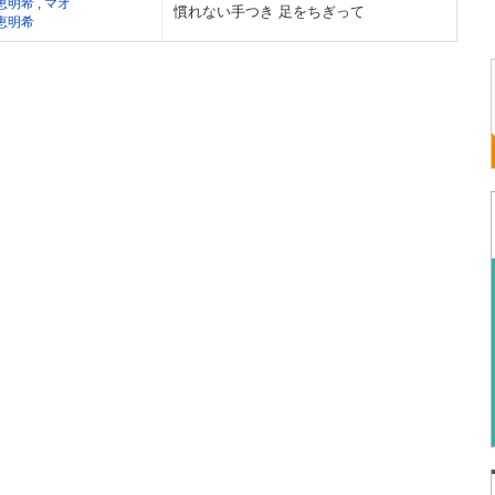
恵明希
,
マオ
慣れない手つき 足をちぎって
恵明希