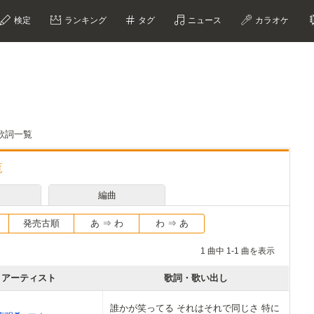
検定
ランキング
タグ
ニュース
カラオケ
歌詞一覧
覧
編曲
発売古順
あ ⇒ わ
わ ⇒ あ
1 曲中 1-1 曲を表示
アーティスト
歌詞・歌い出し
誰かが笑ってる それはそれで同じさ 特に