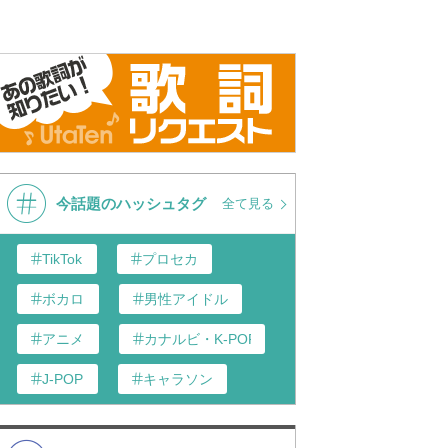
今話題のハッシュタグ
全て見る
TikTok
プロセカ
ボカロ
男性アイドル
アニメ
カナルビ・K-POP和訳
J-POP
キャラソン
あんスタ
歌い手