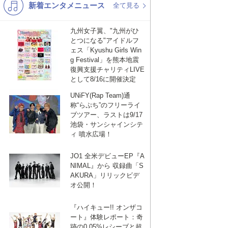
新着エンタメニュース
K-POP
演歌・歌謡
全て見る
バンド
洋楽
九州女子翼、"九州がひ
とつになる"アイドルフ
VTuber
ディズニー
ェス「Kyushu Girls Win
g Festival」を熊本地震
復興支援チャリティLIVE
として8/16に開催決定
UNiFY(Rap Team)通
称“らぷち”のフリーライ
ブツアー、ラストは9/17
池袋・サンシャインシテ
ィ 噴水広場！
JO1 全米デビューEP『A
NIMAL』から 収録曲「S
AKURA」リリックビデ
オ公開！
『ハイキュー!! オンザコ
ート』体験レポート：奇
跡の0.05%レシーブと超