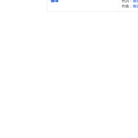
循環
作詞：
御
作曲：
御