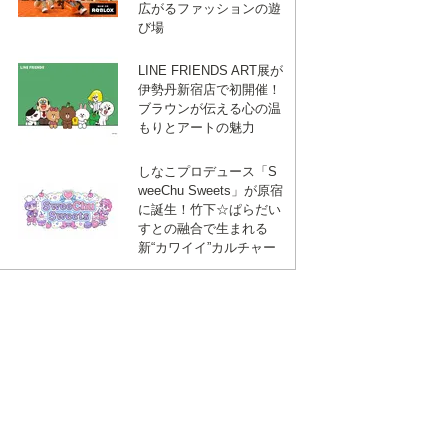
広がるファッションの遊
び場
LINE FRIENDS ART展が
伊勢丹新宿店で初開催！
ブラウンが伝える心の温
もりとアートの魅力
しなこプロデュース「S
weeChu Sweets」が原宿
に誕生！竹下☆ぱらだい
すとの融合で生まれる
新“カワイイ”カルチャー