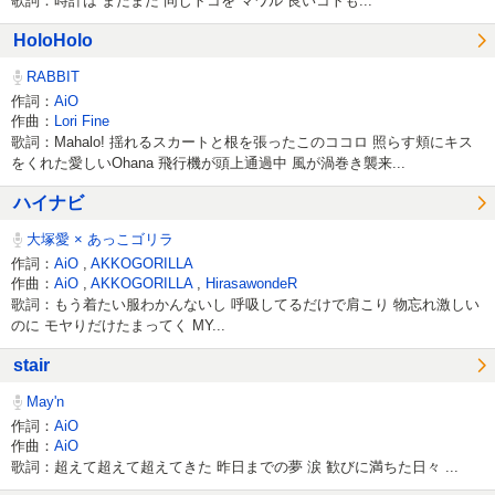
歌詞：時計は まだまだ 同じトコを マワル 良いコトも...
HoloHolo
RABBIT
作詞：
AiO
作曲：
Lori Fine
歌詞：Mahalo! 揺れるスカートと根を張ったこのココロ 照らす頬にキス
をくれた愛しいOhana 飛行機が頭上通過中 風が渦巻き襲来...
ハイナビ
大塚愛 × あっこゴリラ
作詞：
AiO
,
AKKOGORILLA
作曲：
AiO
,
AKKOGORILLA
,
HirasawondeR
歌詞：もう着たい服わかんないし 呼吸してるだけで肩こり 物忘れ激しい
のに モヤりだけたまってく MY...
stair
May'n
作詞：
AiO
作曲：
AiO
歌詞：超えて超えて超えてきた 昨日までの夢 涙 歓びに満ちた日々 ...