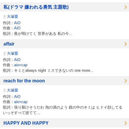
私(ドラマ 嫌われる勇気 主題歌)
大塚愛
作詞：
AiO
作曲：
AiO
歌詞：夜が明けてく 世界がある 私の今...
affair
大塚愛
作詞：
AiO
作曲：
aio×cap
歌詞：キミとalways night ミスできないの one more...
reach for the moon
大塚愛
作詞：
AiO
作曲：
aio×cap
歌詞：張り裂けそうだわ 泡の渦のよう 鏡の中のキミは ヒドイ顔してる
いっそすべて捨てて...
HAPPY AND HAPPY