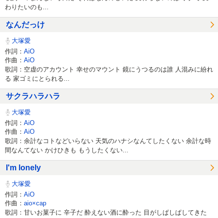
わりたいのも...
なんだっけ
大塚愛
作詞：
AiO
作曲：
AiO
歌詞：空虚のアカウント 幸せのマウント 鏡にうつるのは誰 人混みに紛れ
る 家ゴミにとられる...
サクラハラハラ
大塚愛
作詞：
AiO
作曲：
AiO
歌詞：余計なコトなどいらない 天気のハナシなんてしたくない 余計な時
間なんてない かけひきも もうしたくない...
I'm lonely
大塚愛
作詞：
AiO
作曲：
aio×cap
歌詞：甘いお菓子に 辛子だ 酔えない酒に酔った 目がしぱしぱしてきた