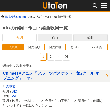
歌詞検索UtaTen
AiOの作詞・作曲・編曲歌詞一覧
AiOの作詞・作曲・編曲歌詞一覧
作詞
作曲
編曲
人気順
発売新順
発売古順
あ ⇒ わ
わ ⇒ あ
1
2
次へ
最後へ
56曲中 1-30曲を表示
Chime(TVアニメ「フルーツバスケット」第2クール オー
プニングテーマ)
大塚愛
作詞：
AiO
作曲：
AiO
歌詞：昨日までの悲しいこと 今日からの不安なこと 明日からの秘密なこ
と いつまでも一緒にいたいこと ...