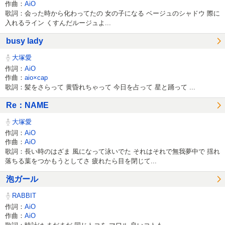
作曲：
AiO
歌詞：会った時から化わってたの 女の子になる ベージュのシャドウ 際に
入れるライン くすんだルージュよ...
busy lady
大塚愛
作詞：
AiO
作曲：
aio×cap
歌詞：髪をさらって 黄昏れちゃって 今日を占って 星と踊って ...
Re：NAME
大塚愛
作詞：
AiO
作曲：
AiO
歌詞：長い時のはざま 風になって泳いでた それはそれで無我夢中で 揺れ
落ちる葉をつかもうとしてさ 疲れたら目を閉じて...
泡ガール
RABBIT
作詞：
AiO
作曲：
AiO