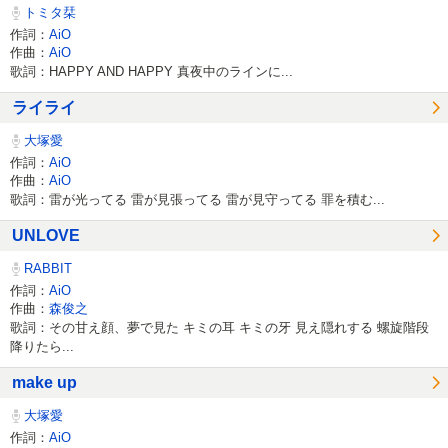
トミタ栞
作詞：
AiO
作曲：
AiO
歌詞：HAPPY AND HAPPY 真夜中のラインに...
ライライ
大塚愛
作詞：
AiO
作曲：
AiO
歌詞：雷が光ってる 雷が見張ってる 雷が見守ってる 罪を積む...
UNLOVE
RABBIT
作詞：
AiO
作曲：
森俊之
歌詞：その甘え顔、夢で見た キミの耳 キミの牙 見え隠れする 螺旋階段
降りたら...
make up
大塚愛
作詞：
AiO