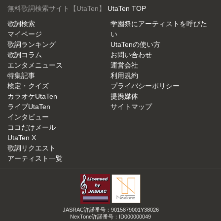
無料歌詞検索サイト【UtaTen】
UtaTen TOP
歌詞検索
学園祭にアーティストを呼びた
マイページ
い
歌詞ランキング
UtaTenの使い方
歌詞コラム
お問い合わせ
エンタメニュース
運営会社
特集記事
利用規約
検定・クイズ
プライバシーポリシー
カラオケUtaTen
提携媒体
ライブUtaTen
サイトマップ
インタビュー
ココだけメール
UtaTen X
歌詞リクエスト
アーティスト一覧
JASRAC許諾番号：9015879001Y38026
NexTone許諾番号：ID000000049