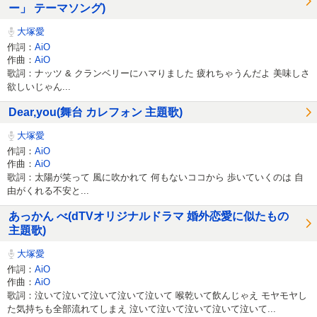
ー」 テーマソング)
大塚愛
作詞：
AiO
作曲：
AiO
歌詞：ナッツ & クランベリーにハマりました 疲れちゃうんだよ 美味しさ
欲しいじゃん...
Dear,you(舞台 カレフォン 主題歌)
大塚愛
作詞：
AiO
作曲：
AiO
歌詞：太陽が笑って 風に吹かれて 何もないココから 歩いていくのは 自
由がくれる不安と...
あっかん べ(dTVオリジナルドラマ 婚外恋愛に似たもの
主題歌)
大塚愛
作詞：
AiO
作曲：
AiO
歌詞：泣いて泣いて泣いて泣いて泣いて 喉乾いて飲んじゃえ モヤモヤし
た気持ちも全部流れてしまえ 泣いて泣いて泣いて泣いて泣いて...