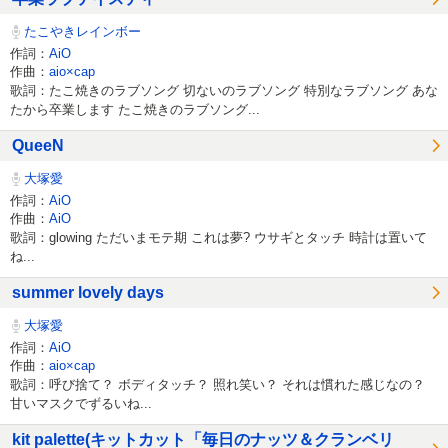
たこやきレインボー
作詞：
AiO
作曲：
aio×cap
歌詞：たこ焼きのラブソング 切ないのラブソング 特別なラブソング あな
たから卒業します たこ焼きのラブソング...
QueeN
大塚愛
作詞：
AiO
作曲：
AiO
歌詞：glowing ただいまモテ期 これは夢? ウサギとタッチ 時計は置いて
ね...
summer lovely days
大塚愛
作詞：
AiO
作曲：
aio×cap
歌詞：呼び捨て？ ボディタッチ？ 照れ笑い？ それは慣れた感じなの？
甘いマスクでずるいね...
kit palette(キットカット「毎日のナッツ＆クランベリ