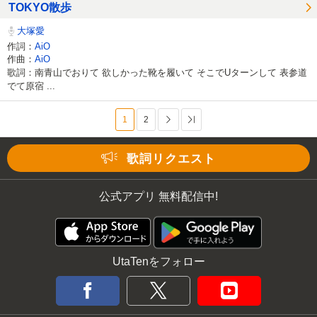
TOKYO散歩
大塚愛
作詞：
AiO
作曲：
AiO
歌詞：南青山でおりて 欲しかった靴を履いて そこでUターンして 表参道
でて原宿 ...
1
2
次へ
最後へ
歌詞リクエスト
公式アプリ 無料配信中!
UtaTenをフォロー