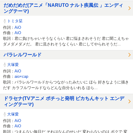
だめだめだ(アニメ「NARUTO ナルト疾風伝 」エンディ
ングテーマ)
トミタ栞
作詞：
AiO
作曲：
AiO
歌詞：君に負けちゃいそうなくらい 君に悩まされそうだ 君に聞こえちゃ
ダメダメダメだ。 君に流されそうなくらい 君にしてやられそうだ...
パラレルワールド
大塚愛
作詞：
AiO
作曲：
aio×cap
歌詞：パラレルワールドからつながったみたいに ほら 好きなように描き
だす カラフルワールドならどんな自分もいれる ほら...
ドラセナ(TVアニメ ポチっと発明 ピカちんキット エンデ
ィングテーマ)
大塚愛
作詞：
AiO
作曲：
AiO
歌詞：つまんない毎日だ それはなんのせいだ 変わらないのは ボクで 変