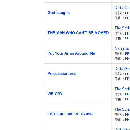
Delta G
God Laughs
作詞：
作曲：
The Scri
THE MAN WHO CAN'T BE MOVED
作詞：
作曲：
Natasha 
Put Your Arms Around Me
作詞：
作曲：
Delta G
Possessionless
作詞：
作曲：
The Scri
WE CRY
作詞：
作曲：
The Scri
LIVE LIKE WE'RE DYING
作詞：
作曲：
Delta G