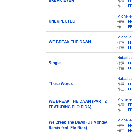
BREAK EVEN
作詞：
作曲：
Michelle
UNEXPECTED
作詞：
作曲：
Michelle
WE BREAK THE DAWN
作詞：
作曲：
Natasha 
Single
作詞：
作曲：
Natasha 
These Words
作詞：
作曲：
Michelle 
WE BREAK THE DAWN (PART 2
作詞：
FEATURING FLO RIDA)
作曲：
Michelle 
We Break The Dawn (DJ Montay
作詞：
Remix feat. Flo Rida)
作曲：