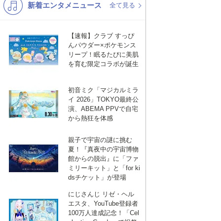
新着エンタメニュース
K-POP
バンド
全て見る
ODREM DELTA LEA
演歌・歌謡
洋楽
ODREM DELTA LEA
【速報】クラブ すっぴ
VTuber
ディズニー
んパウダー×ポケモンス
リープ！眠るたびに美肌
ER STEPHEN ALAN
を育む限定コラボが誕生
ER STEPHEN ALAN
初音ミク「マジカルミラ
ALAN
,
BEDINGFIELD NATASHA
イ 2026」TOKYO最終公
ALAN
,
BEDINGFIELD NATASHA
演、ABEMA PPVで自宅
から熱狂を体感
NER STEPHEN ALAN
,
WILKINS WAYNE ANDREW
NER STEPHEN ALAN
,
WILKINS WAYNE ANDREW
親子で宇宙の謎に挑む
夏！『真夜中の宇宙博物
館からの脱出』に「ファ
Y
,
POWER GLEN JOSEPH
,
SHEEHAN MARK ANTHONY
ミリーキット」と「for ki
Y
,
POWER GLEN JOSEPH
,
SHEEHAN MARK ANTHONY
dsチケット」が登場
にじさんじ リゼ・ヘル
IEL JOHN
,
KIPNER STEPHEN ALAN
エスタ、YouTube登録者
IEL JOHN
,
KIPNER STEPHEN ALAN
100万人達成記念！「Cel