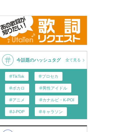
ER STEPHEN ALAN
ER STEPHEN ALAN
今話題のハッシュタグ
全て見る
IELD NATASHA
IELD NATASHA
TikTok
プロセカ
HA
,
WILKINS WAYNE ANDREW
ボカロ
男性アイドル
HA
,
WILKINS WAYNE ANDREW
アニメ
カナルビ・K-POP和訳
LLARD TRAMAR
LLARD TRAMAR
J-POP
キャラソン
あんスタ
歌い手
INS WAYNE(GB)
INS WAYNE(GB)