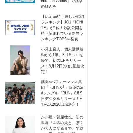
ebration Goods」で祝祭
EW
,
KIPNER STEVE
の輝きを
EW
,
KIPNER STEVE
【UtaTen待ち遠しい歌詞
ランキング】JO1「IGNI
EW
,
KIPNER STEVE
TE」が1位！歌詞公開を
EW
,
KIPNER STEVE
待ち望まれている新曲ラ
ンキングTOP5を発表
REW
,
HERMAN PAUL PHILIP
小見山直人、個人活動始
REW
,
HERMAN PAUL PHILIP
動から1年。3rd Singleを
経て、初のEPをリリー
ス！8月12日(水)に配信決
REW
定！
REW
筋肉×パフォーマンス集
団「└BHNX┘」待望の2n
dシングル『RUN』8月5
日デジタルリリース！H
YROX2026出場決定！
かが屋・賀屋壮也、初の
単著『４匹の犬と、ぼく
が大人になるまで』で紡