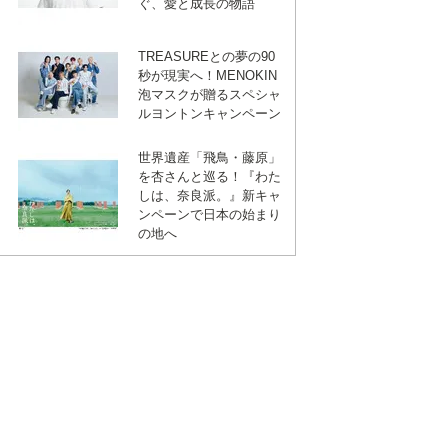
ぐ、愛と成長の物語
TREASUREとの夢の90
秒が現実へ！MENOKIN
泡マスクが贈るスペシャ
ルヨントンキャンペーン
世界遺産「飛鳥・藤原」
を杏さんと巡る！『わた
しは、奈良派。』新キャ
ンペーンで日本の始まり
の地へ