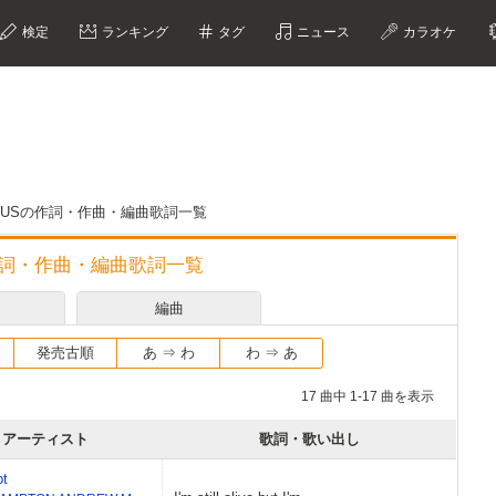
検定
ランキング
タグ
ニュース
カラオケ
MARCUSの作詞・作曲・編曲歌詞一覧
Sの作詞・作曲・編曲歌詞一覧
編曲
発売古順
あ ⇒ わ
わ ⇒ あ
17 曲中 1-17 曲を表示
アーティスト
歌詞・歌い出し
pt