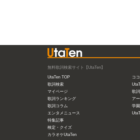
無料歌詞検索サイト【UtaTen】
UtaTen TOP
ココ
歌詞検索
Uta
マイページ
歌詞
歌詞ランキング
アー
歌詞コラム
学園
エンタメニュース
Ut
特集記事
検定・クイズ
カラオケUtaTen