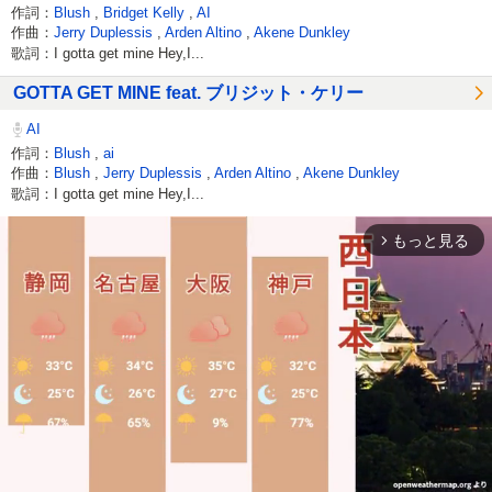
作詞：
Blush
,
Bridget Kelly
,
AI
作曲：
Jerry Duplessis
,
Arden Altino
,
Akene Dunkley
歌詞：I gotta get mine Hey,I...
GOTTA GET MINE feat. ブリジット・ケリー
AI
作詞：
Blush
,
ai
作曲：
Blush
,
Jerry Duplessis
,
Arden Altino
,
Akene Dunkley
歌詞：I gotta get mine Hey,I...
もっと見る
arrow_forward_ios