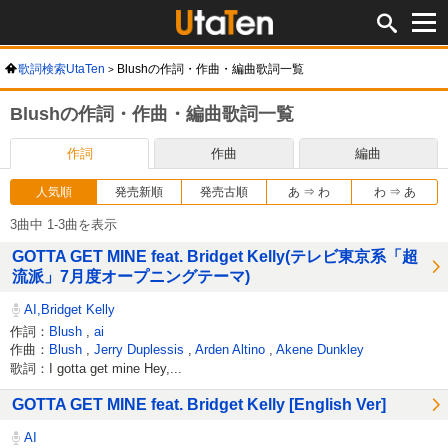
歌詞検索UtaTen
Blushの作詞・作曲・編曲歌詞一覧
Blushの作詞・作曲・編曲歌詞一覧
作詞
作曲
編曲
人気順
発売新順
発売古順
あ ⇒ わ
わ ⇒ あ
3曲中 1-3曲を表示
GOTTA GET MINE feat. Bridget Kelly(テレビ東京系「超
流派」7月度オープニングテーマ)
AI,Bridget Kelly
作詞：
Blush
,
ai
作曲：
Blush
,
Jerry Duplessis
,
Arden Altino
,
Akene Dunkley
歌詞：I gotta get mine Hey,...
GOTTA GET MINE feat. Bridget Kelly [English Ver]
AI