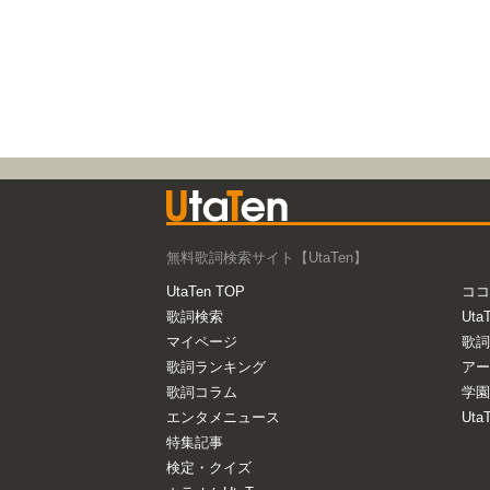
無料歌詞検索サイト【UtaTen】
UtaTen TOP
ココ
歌詞検索
Uta
マイページ
歌詞
歌詞ランキング
アー
歌詞コラム
学園
エンタメニュース
Ut
特集記事
検定・クイズ