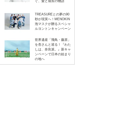
ぐ、愛と成長の物語
TREASUREとの夢の90
秒が現実へ！MENOKIN
泡マスクが贈るスペシャ
ルヨントンキャンペーン
世界遺産「飛鳥・藤原」
を杏さんと巡る！『わた
しは、奈良派。』新キャ
ンペーンで日本の始まり
の地へ