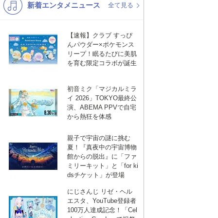
新着エンタメニュース
K-POP
演歌・歌謡
全て見る
バンド
洋楽
【速報】クラブ すっぴ
VTuber
ディズニー
んパウダー×ポケモンス
リープ！眠るたびに美肌
を育む限定コラボが誕生
初音ミク「マジカルミラ
イ 2026」TOKYO最終公
演、ABEMA PPVで自宅
から熱狂を体感
親子で宇宙の謎に挑む
夏！『真夜中の宇宙博物
館からの脱出』に「ファ
ミリーキット」と「for ki
dsチケット」が登場
にじさんじ リゼ・ヘル
エスタ、YouTube登録者
100万人達成記念！「Cel