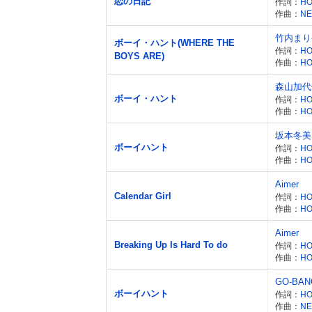
恋の日記
作詞：
HO
作曲：
NE
竹内まり
ボーイ・ハント(WHERE THE
作詞：
HO
BOYS ARE)
作曲：
HO
森山加代
ボーイ・ハント
作詞：
HO
作曲：
HO
坂本冬美
ボーイハント
作詞：
HO
作曲：
HO
Aimer
Calendar Girl
作詞：
HO
作曲：
HO
Aimer
Breaking Up Is Hard To do
作詞：
HO
作曲：
HO
GO-BAN
ボーイハント
作詞：
HO
作曲：
NE