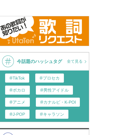
今話題のハッシュタグ
全て見る
TikTok
プロセカ
ボカロ
男性アイドル
アニメ
カナルビ・K-POP和訳
J-POP
キャラソン
あんスタ
歌い手