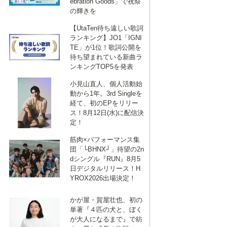
ebration Goods」で祝祭
の輝きを
【UtaTen待ち遠しい歌詞
ランキング】JO1「IGNI
TE」が1位！歌詞公開を
待ち望まれている新曲ラ
ンキングTOP5を発表
小見山直人、個人活動始
動から1年。3rd Singleを
経て、初のEPをリリー
ス！8月12日(水)に配信決
定！
筋肉×パフォーマンス集
団「└BHNX┘」待望の2n
dシングル『RUN』8月5
日デジタルリリース！H
YROX2026出場決定！
かが屋・賀屋壮也、初の
単著『４匹の犬と、ぼく
が大人になるまで』で紡