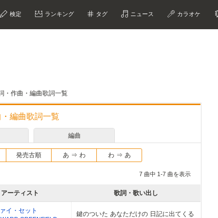
検定
ランキング
タグ
ニュース
カラオケ
Dの作詞・作曲・編曲歌詞一覧
作曲・編曲歌詞一覧
編曲
発売古順
あ ⇒ わ
わ ⇒ あ
7 曲中 1-7 曲を表示
アーティスト
歌詞・歌い出し
ァイ・セット
鍵のついた あなただけの 日記に出てくる