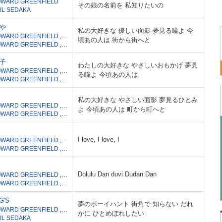
WARD GREENFIELD
その娘の名前を 私知りたいの
IL SEDAKA
や
私の大好きな 優しい面影 夢見る瞳よ 今
WARD GREENFIELD
,
NEIL SEDAKA
,
奥山靉
頃あの人は 街から街へと
WARD GREENFIELD
,
NEIL SEDAKA
子
わたしの大好きな やさしいおもかげ 夢見
WARD GREENFIELD
,
NEIL SEDAKA
る瞳よ 今頃あの人は
WARD GREENFIELD
,
NEIL SEDAKA
私の大好きな やさしい面影 夢見るひとみ
WARD GREENFIELD
,
NEIL SEDAKA
よ 今頃あの人は 町から町へと
WARD GREENFIELD
,
NEIL SEDAKA
I love, I love, I
WARD GREENFIELD
,
NEIL SEDAKA
WARD GREENFIELD
,
NEIL SEDAKA
Dolulu Dan duvi Dudan Dan
WARD GREENFIELD
,
NEIL SEDAKA
WARD GREENFIELD
,
NEIL SEDAKA
G'S
夢のボーイハント 街角で 知らない だれ
WARD GREENFIELD
,
森若香織
かに ひとめぼれしたい
IL SEDAKA