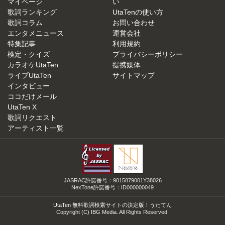
マイページ
い
歌詞ランキング
UtaTenの使い方
歌詞コラム
お問い合わせ
エンタメニュース
運営会社
特集記事
利用規約
検定・クイズ
プライバシーポリシー
カラオケUtaTen
提携媒体
ライブUtaTen
サイトマップ
インタビュー
ココだけメール
UtaTen X
歌詞リクエスト
アーティスト一覧
JASRAC許諾番号：9015879001Y38026
NexTone許諾番号：ID000000049
UtaTen 無料歌詞検索サイトの決定版！うたてん
Copyright (C) IBG Media. All Rights Reserved.