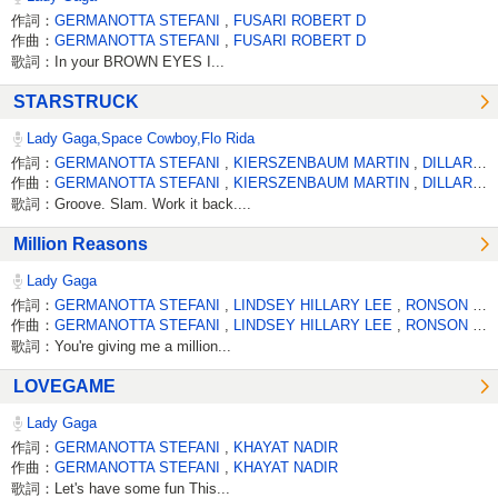
作詞：
GERMANOTTA STEFANI
,
FUSARI ROBERT D
作曲：
GERMANOTTA STEFANI
,
FUSARI ROBERT D
歌詞：In your BROWN EYES I...
STARSTRUCK
Lady Gaga,Space Cowboy,Flo Rida
作詞：
GERMANOTTA STEFANI
,
KIERSZENBAUM MARTIN
,
DILLARD TRAMAR
作曲：
GERMANOTTA STEFANI
,
KIERSZENBAUM MARTIN
,
DILLARD TRAMAR
歌詞：Groove. Slam. Work it back....
Million Reasons
Lady Gaga
作詞：
GERMANOTTA STEFANI
,
LINDSEY HILLARY LEE
,
RONSON MARK D
作曲：
GERMANOTTA STEFANI
,
LINDSEY HILLARY LEE
,
RONSON MARK D
歌詞：You're giving me a million...
LOVEGAME
Lady Gaga
作詞：
GERMANOTTA STEFANI
,
KHAYAT NADIR
作曲：
GERMANOTTA STEFANI
,
KHAYAT NADIR
歌詞：Let's have some fun This...