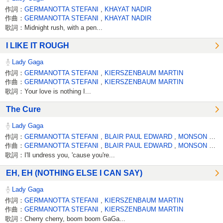
作詞：
GERMANOTTA STEFANI
,
KHAYAT NADIR
作曲：
GERMANOTTA STEFANI
,
KHAYAT NADIR
歌詞：Midnight rush, with a pen...
I LIKE IT ROUGH
Lady Gaga
作詞：
GERMANOTTA STEFANI
,
KIERSZENBAUM MARTIN
作曲：
GERMANOTTA STEFANI
,
KIERSZENBAUM MARTIN
歌詞：Your love is nothing I...
The Cure
Lady Gaga
作詞：
GERMANOTTA STEFANI
,
BLAIR PAUL EDWARD
,
MONSON NICK
作曲：
GERMANOTTA STEFANI
,
BLAIR PAUL EDWARD
,
MONSON NICK
歌詞：I'll undress you, 'cause you're...
EH, EH (NOTHING ELSE I CAN SAY)
Lady Gaga
作詞：
GERMANOTTA STEFANI
,
KIERSZENBAUM MARTIN
作曲：
GERMANOTTA STEFANI
,
KIERSZENBAUM MARTIN
歌詞：Cherry cherry, boom boom GaGa...