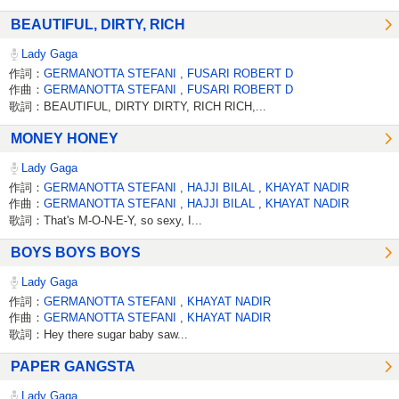
BEAUTIFUL, DIRTY, RICH
Lady Gaga
作詞：
GERMANOTTA STEFANI
,
FUSARI ROBERT D
作曲：
GERMANOTTA STEFANI
,
FUSARI ROBERT D
歌詞：BEAUTIFUL, DIRTY DIRTY, RICH RICH,...
MONEY HONEY
Lady Gaga
作詞：
GERMANOTTA STEFANI
,
HAJJI BILAL
,
KHAYAT NADIR
作曲：
GERMANOTTA STEFANI
,
HAJJI BILAL
,
KHAYAT NADIR
歌詞：That's M-O-N-E-Y, so sexy, I...
BOYS BOYS BOYS
Lady Gaga
作詞：
GERMANOTTA STEFANI
,
KHAYAT NADIR
作曲：
GERMANOTTA STEFANI
,
KHAYAT NADIR
歌詞：Hey there sugar baby saw...
PAPER GANGSTA
Lady Gaga