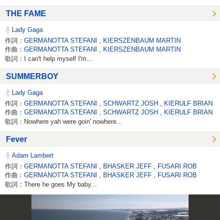
THE FAME
Lady Gaga
作詞：
GERMANOTTA STEFANI
,
KIERSZENBAUM MARTIN
作曲：
GERMANOTTA STEFANI
,
KIERSZENBAUM MARTIN
歌詞：I can't help myself I'm...
SUMMERBOY
Lady Gaga
作詞：
GERMANOTTA STEFANI
,
SCHWARTZ JOSH
,
KIERULF BRIAN
作曲：
GERMANOTTA STEFANI
,
SCHWARTZ JOSH
,
KIERULF BRIAN
歌詞：Nowhere yah were goin' nowhere...
Fever
Adam Lambert
作詞：
GERMANOTTA STEFANI
,
BHASKER JEFF
,
FUSARI ROB
作曲：
GERMANOTTA STEFANI
,
BHASKER JEFF
,
FUSARI ROB
歌詞：There he goes My baby...