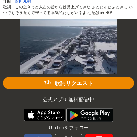
作曲：
前田克樹
歌詞：この空きっと太古の昔から皆見上げてきた ふとたゆたふときに い
つでもそう近くで守ってる本気私たちがいるよ 心配はoh NO!...
歌詞リクエスト
公式アプリ 無料配信中!
UtaTenをフォロー