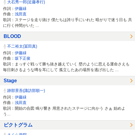
大石秀一郎(近藤孝行)
作詞：
伊藤緑
作曲：
浅田直
歌詞：ステージを走り抜け 僕たちは誇り手にいれた 暗がりで迷う日も 共
に行く仲間がいた ...
BLOOD
不二裕太(冨田真)
作詞：
伊藤緑
作曲：
坂下正俊
歌詞：まっすぐ戦って勝ち抜き越えていく 壁のように思える運命さえも
毎日刺さるような噂を耳にして 孤立したあの場所を逃げ出した ...
Stage
跡部景吾(諏訪部順一)
作詞：
伊藤緑
作曲：
浅田直
歌詞：開始の合図 鳴り響き 用意されたステージに向かう さぁ 始めよ
う...
ピクトグラム
さくら学院