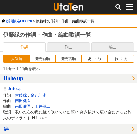
歌詞検索UtaTen
伊藤緑の作詞・作曲・編曲歌詞一覧
伊藤緑の作詞・作曲・編曲歌詞一覧
作詞
作曲
編曲
人気順
発売新順
発売古順
あ ⇒ わ
わ ⇒ あ
11曲中 1-11曲を表示
Unite up!
UniteUp!
作詞：
伊藤緑
,
金丸佳史
作曲：
南田健吾
編曲：
南田健吾
,
玉井健二
歌詞：覗いた心の奥に強く咲いていた願い 突き抜けて広い空にきっと約
束のディライト Hi! Love...
絆