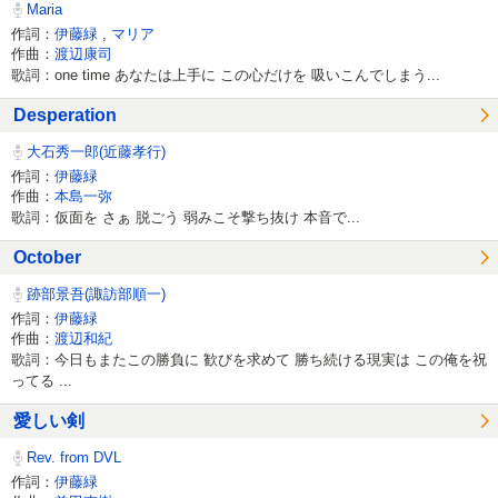
Maria
作詞：
伊藤緑
,
マリア
作曲：
渡辺康司
歌詞：one time あなたは上手に この心だけを 吸いこんでしまう...
Desperation
大石秀一郎(近藤孝行)
作詞：
伊藤緑
作曲：
本島一弥
歌詞：仮面を さぁ 脱ごう 弱みこそ撃ち抜け 本音で...
October
跡部景吾(諏訪部順一)
作詞：
伊藤緑
作曲：
渡辺和紀
歌詞：今日もまたこの勝負に 歓びを求めて 勝ち続ける現実は この俺を祝
ってる ...
愛しい剣
Rev. from DVL
作詞：
伊藤緑