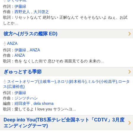
作詞：
伊藤緑
作曲：
西野史人
,
大川啓之
歌詞：リセットなんて 絶対ない 正解なんて そもそもないよ ねぇ、お試
しとか...
彼方へ(ガラスの艦隊 ED)
ANZA
作詞：
伊藤緑
,
ANZA
作曲：
ANZA
歌詞：色を なくした街で 息ひそめ 画面見てるの 未来の...
ぎゅっとする季節
スイートオリーブ(土岐隼一),ネロリ(鈴木裕斗),ミルラ(小松昌平),ロータ
ス(広瀬裕也)
作詞：
伊藤緑
作曲：
ジンツチハシ
編曲：
紺田凌平
,
dela shoma
歌詞：愛してるよ I love you サランへヨ...
Deep into You(TBS系テレビ全国ネット「CDTV」3月度
エンディングテーマ)