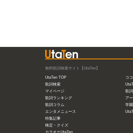
無料歌詞検索サイト【UtaTen】
UtaTen TOP
ココ
歌詞検索
Uta
マイページ
歌詞
歌詞ランキング
アー
歌詞コラム
学園
エンタメニュース
Ut
特集記事
検定・クイズ
カラオケUtaTen