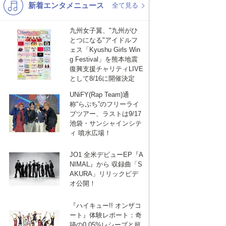
新着エンタメニュース
K-POP
バンド
全て見る
演歌・歌謡
洋楽
九州女子翼、"九州がひ
とつになる"アイドルフ
VTuber
ディズニー
ェス「Kyushu Girls Win
g Festival」を熊本地震
復興支援チャリティLIVE
として8/16に開催決定
UNiFY(Rap Team)通
称“らぷち”のフリーライ
ブツアー、ラストは9/17
池袋・サンシャインシテ
ィ 噴水広場！
JO1 全米デビューEP『A
NIMAL』から 収録曲「S
AKURA」リリックビデ
オ公開！
『ハイキュー!! オンザコ
ート』体験レポート：奇
跡の0.05%レシーブと超