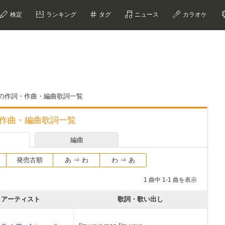
検定
ランキング
タグ
ニュース
カラオケ
 PARKの作詞・作曲・編曲歌詞一覧
の作詞・作曲・編曲歌詞一覧
編曲
発売古順
あ ⇒ わ
わ ⇒ あ
1 曲中 1-1 曲を表示
アーティスト
歌詞・歌い出し