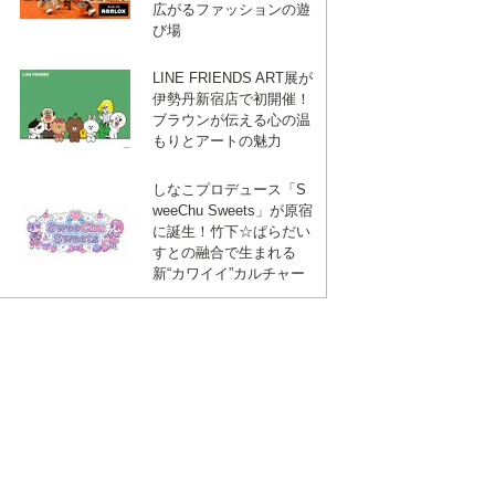
広がるファッションの遊
び場
LINE FRIENDS ART展が
伊勢丹新宿店で初開催！
ブラウンが伝える心の温
もりとアートの魅力
しなこプロデュース「S
weeChu Sweets」が原宿
に誕生！竹下☆ぱらだい
すとの融合で生まれる
新“カワイイ”カルチャー