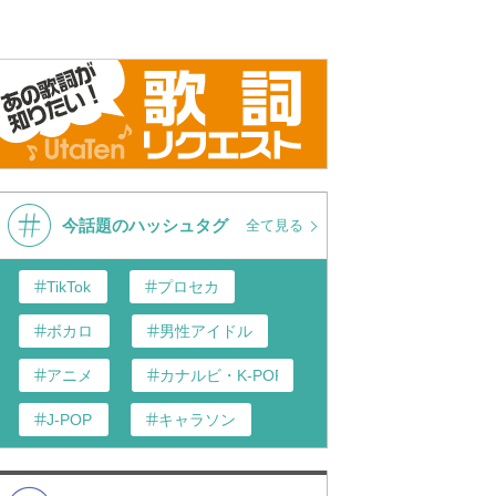
今話題のハッシュタグ
全て見る
TikTok
プロセカ
ボカロ
男性アイドル
アニメ
カナルビ・K-POP和訳
J-POP
キャラソン
あんスタ
歌い手