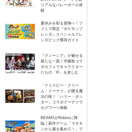
リアルなバレーボール体
験
夏休みを彩る冒険へ！フ
ァミマ限定『ポケモンフ
レンダ』スペシャルフレ
ンダピック獲得ガイド
『グノーシア』が魅せる
新たな一面！学園祭コラ
ボカフェでキャラクター
たちの「IF」を楽しむ
「クリスピー・クリー
ム・ドーナツ」が贈る魔
法の味！「ハリー・ポッ
ター」コラボドーナツで
ホグワーツ体験
BEAMSがRobloxに降
臨！新作ゲーム「マネキ
ンから服を集めろ！」で