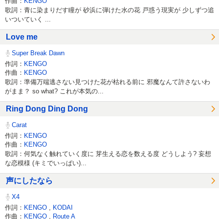
作曲：
KENGO
歌詞：青に染まりだす瞳が 砂浜に弾けた水の花 戸惑う現実が 少しずつ追
いついていく ...
Love me
Super Break Dawn
作詞：
KENGO
作曲：
KENGO
歌詞：準備万端逃さない見つけた花が枯れる前に 邪魔なんて許さないわ
がまま？ so what? これが本気の...
Ring Dong Ding Dong
Carat
作詞：
KENGO
作曲：
KENGO
歌詞：何気なく触れていく度に 芽生える恋を数える度 どうしよう? 妄想
な恋模様 (キミでいっぱい)...
声にしたなら
X4
作詞：
KENGO
,
KODAI
作曲：
KENGO
,
Route A