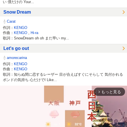
い 僕だけの Your...
Snow Dream
Carat
作詞：
KENGO
作曲：
KENGO
,
Hi-ra
歌詞：SnowDream oh oh まだ早い my...
Let's go out
amorecarina
作詞：
KENGO
作曲：
KENGO
歌詞：知らぬ間に恋するレーザー 目が合えばすぐにそらして 気付かれる
ポンドの気持ち 心だけでI Like...
もっと見る
arrow_forward_ios