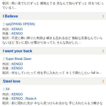
歌詞：暗い道でただずっと 膝抱えてる 光なんて知らずずっと 目をつむっ
ている I...
I Believe
spi(ZIPANG OPERA)
作詞：
KENGO
作曲：
KENGO
歌詞：不意に舞い降りた奇跡は 瞬きも忘れるほど 無駄な言葉なんていら
ないほど 互いに想いが繋がり合ってた そんな気がした...
I want your back
Super Break Dawn
作詞：
KENGO
作曲：
KENGO
歌詞：何をしていたって 何を手に入れたって キミで満たしたい fall in...
Steel love
X4
作詞：
KENGO
作曲：
KENGO
,
Route A
歌詞：影に隠れた光が 今なら見つけられるかな 手に入れたらもう離さな