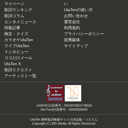
マイページ
い
歌詞ランキング
UtaTenの使い方
歌詞コラム
お問い合わせ
エンタメニュース
運営会社
特集記事
利用規約
検定・クイズ
プライバシーポリシー
カラオケUtaTen
提携媒体
ライブUtaTen
サイトマップ
インタビュー
ココだけメール
UtaTen X
歌詞リクエスト
アーティスト一覧
JASRAC許諾番号：9015879001Y38026
NexTone許諾番号：ID000000049
UtaTen 無料歌詞検索サイトの決定版！うたてん
Copyright (C) IBG Media. All Rights Reserved.