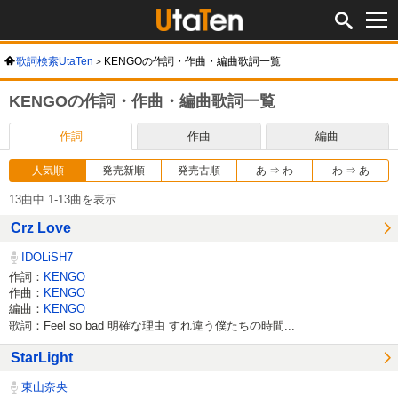
歌詞検索UtaTen
KENGOの作詞・作曲・編曲歌詞一覧
KENGOの作詞・作曲・編曲歌詞一覧
作詞
作曲
編曲
人気順
発売新順
発売古順
あ ⇒ わ
わ ⇒ あ
13曲中 1-13曲を表示
Crz Love
IDOLiSH7
作詞：
KENGO
作曲：
KENGO
編曲：
KENGO
歌詞：Feel so bad 明確な理由 すれ違う僕たちの時間...
StarLight
東山奈央