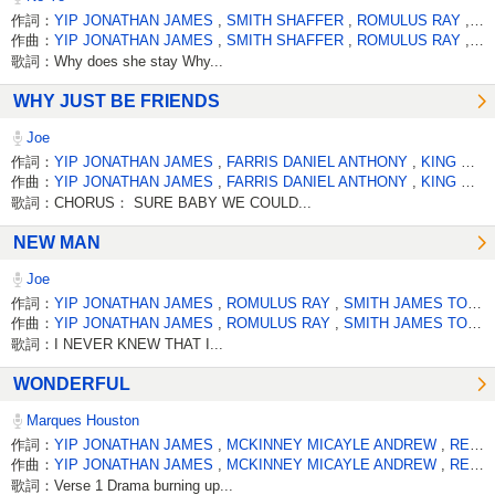
作詞：
YIP JONATHAN JAMES
,
SMITH SHAFFER
,
ROMULUS RAY
,
RE
作曲：
YIP JONATHAN JAMES
,
SMITH SHAFFER
,
ROMULUS RAY
,
RE
歌詞：Why does she stay Why...
WHY JUST BE FRIENDS
Joe
作詞：
YIP JONATHAN JAMES
,
FARRIS DANIEL ANTHONY
,
KING DYLAN ERIC JR
作曲：
YIP JONATHAN JAMES
,
FARRIS DANIEL ANTHONY
,
KING DYLAN ERIC JR
歌詞：CHORUS： SURE BABY WE COULD...
NEW MAN
Joe
作詞：
YIP JONATHAN JAMES
,
ROMULUS RAY
,
SMITH JAMES TODD(US 1)
作曲：
YIP JONATHAN JAMES
,
ROMULUS RAY
,
SMITH JAMES TODD(US 1)
歌詞：I NEVER KNEW THAT I...
WONDERFUL
Marques Houston
作詞：
YIP JONATHAN JAMES
,
MCKINNEY MICAYLE ANDREW
,
REEVES JEREMY L
作曲：
YIP JONATHAN JAMES
,
MCKINNEY MICAYLE ANDREW
,
REEVES JEREMY L
歌詞：Verse 1 Drama burning up...