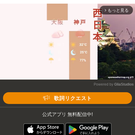
もっと見る
arrow_forward_ios
Powered by 
GliaStudios
Mute
歌詞リクエスト
公式アプリ 無料配信中!