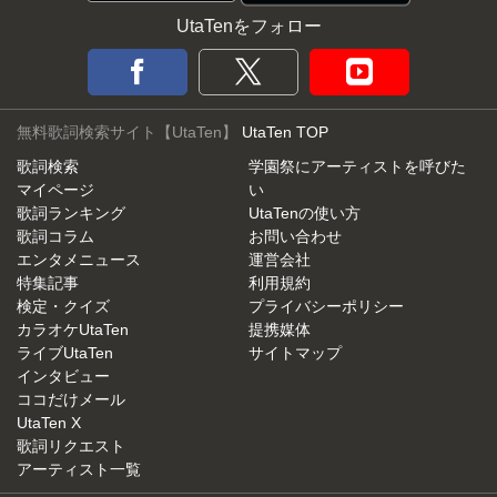
UtaTenをフォロー
無料歌詞検索サイト【UtaTen】
UtaTen TOP
歌詞検索
学園祭にアーティストを呼びた
マイページ
い
歌詞ランキング
UtaTenの使い方
歌詞コラム
お問い合わせ
エンタメニュース
運営会社
特集記事
利用規約
検定・クイズ
プライバシーポリシー
カラオケUtaTen
提携媒体
ライブUtaTen
サイトマップ
インタビュー
ココだけメール
UtaTen X
歌詞リクエスト
アーティスト一覧