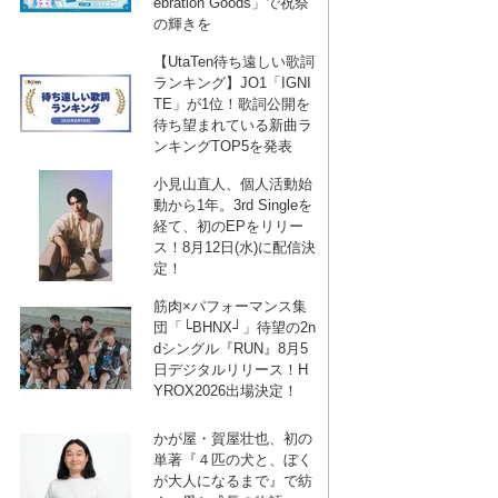
ebration Goods」で祝祭
の輝きを
【UtaTen待ち遠しい歌詞
ランキング】JO1「IGNI
TE」が1位！歌詞公開を
待ち望まれている新曲ラ
ンキングTOP5を発表
小見山直人、個人活動始
動から1年。3rd Singleを
経て、初のEPをリリー
ス！8月12日(水)に配信決
定！
筋肉×パフォーマンス集
団「└BHNX┘」待望の2n
dシングル『RUN』8月5
日デジタルリリース！H
YROX2026出場決定！
かが屋・賀屋壮也、初の
単著『４匹の犬と、ぼく
が大人になるまで』で紡