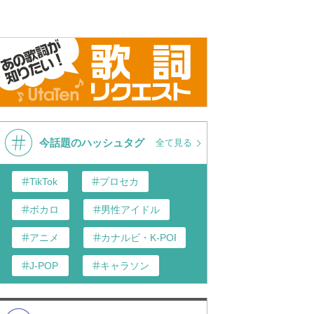
多丸
,
後藤正文
,
KREVA
,
MUMMY-D
多丸
,
後藤正文
,
KREVA
,
MUMMY-D
IA
,
HIROSHIMA
,
三浦大知
,
TENZAN
今話題のハッシュタグ
全て見る
IA
,
HIROSHIMA
,
三浦大知
,
TENZAN
TikTok
プロセカ
多丸
,
後藤正文
,
KREVA
,
MUMMY-D
ボカロ
男性アイドル
多丸
,
後藤正文
,
KREVA
,
MUMMY-D
アニメ
カナルビ・K-POP和訳
J-POP
キャラソン
あんスタ
歌い手