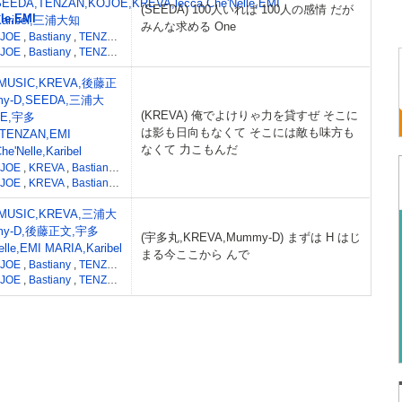
EEDA,TENZAN,KOJOE,KREVA,lecca,Che'Nelle,EMI
(SEEDA) 100人いれば 100人の感情 だが
le,EMI
Karibel,三浦大知
みんな求める One
OJOE
,
Bastiany
,
TENZAN
,
三浦大知
,
HIROSHIMA
,
EMI MARIA
,
SEEDA
,
lecca
,
宇
OJOE
,
Bastiany
,
TENZAN
,
三浦大知
,
HIROSHIMA
,
EMI MARIA
,
SEEDA
,
lecca
,
宇
MUSIC,KREVA,後藤正
my-D,SEEDA,三浦大
(KREVA) 俺でよけりゃ力を貸すぜ そこに
OE,宇多
は影も日向もなくて そこには敵も味方も
,TENZAN,EMI
なくて 力こもんだ
e'Nelle,Karibel
OJOE
,
KREVA
,
Bastiany
,
MUMMY-D
,
後藤正文
,
宇多丸
,
lecca
,
SEEDA
,
EMI MAR
OJOE
,
KREVA
,
Bastiany
,
MUMMY-D
,
後藤正文
,
宇多丸
,
lecca
,
SEEDA
,
EMI MAR
MUSIC,KREVA,三浦大
my-D,後藤正文,宇多
(宇多丸,KREVA,Mummy-D) まずは H はじ
lle,EMI MARIA,Karibel
まる今ここから んで
OJOE
,
Bastiany
,
TENZAN
,
三浦大知
,
HIROSHIMA
,
EMI MARIA
,
SEEDA
,
lecca
,
宇
OJOE
,
Bastiany
,
TENZAN
,
三浦大知
,
HIROSHIMA
,
EMI MARIA
,
SEEDA
,
lecca
,
宇