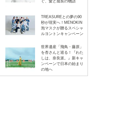
ぐ、愛と成長の物語
TREASUREとの夢の90
秒が現実へ！MENOKIN
泡マスクが贈るスペシャ
ルヨントンキャンペーン
世界遺産「飛鳥・藤原」
を杏さんと巡る！『わた
しは、奈良派。』新キャ
ンペーンで日本の始まり
の地へ