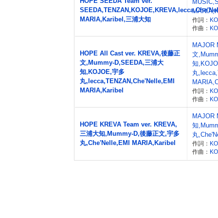
HOPE SEEDA Team ver.
MUSIC,S
SEEDA,TENZAN,KOJOE,KREVA,lecca,Che'Nel
MARIA,
MARIA,Karibel,三浦大知
作詞：
K
作曲：
K
MAJOR 
HOPE All Cast ver. KREVA,後藤正
文,Mum
文,Mummy-D,SEEDA,三浦大
知,KOJ
知,KOJOE,宇多
丸,lecca
丸,lecca,TENZAN,Che'Nelle,EMI
MARIA,Ch
MARIA,Karibel
作詞：
K
作曲：
K
MAJOR 
HOPE KREVA Team ver. KREVA,
知,Mum
三浦大知,Mummy-D,後藤正文,宇多
丸,Che'Ne
丸,Che'Nelle,EMI MARIA,Karibel
作詞：
K
作曲：
K