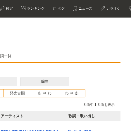
検定
ランキング
タグ
ニュース
カラオケ
歌詞一覧
編曲
発売古順
あ ⇒ わ
わ ⇒ あ
3 曲中 1-3 曲を表示
アーティスト
歌詞・歌い出し