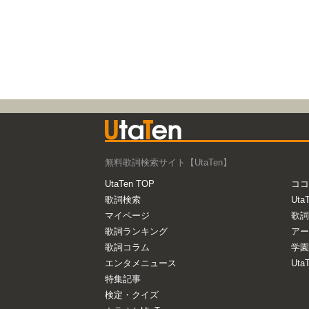
無料歌詞検索サイト【UtaTen】
UtaTen TOP
ココ
歌詞検索
Uta
マイページ
歌詞
歌詞ランキング
アー
歌詞コラム
学園
エンタメニュース
Ut
特集記事
検定・クイズ