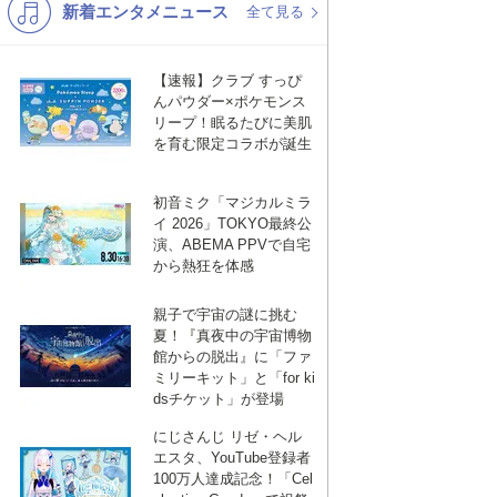
新着エンタメニュース
K-POP
演歌・歌謡
全て見る
バンド
洋楽
【速報】クラブ すっぴ
VTuber
ディズニー
んパウダー×ポケモンス
リープ！眠るたびに美肌
を育む限定コラボが誕生
初音ミク「マジカルミラ
イ 2026」TOKYO最終公
演、ABEMA PPVで自宅
から熱狂を体感
親子で宇宙の謎に挑む
夏！『真夜中の宇宙博物
館からの脱出』に「ファ
ミリーキット」と「for ki
dsチケット」が登場
にじさんじ リゼ・ヘル
エスタ、YouTube登録者
100万人達成記念！「Cel