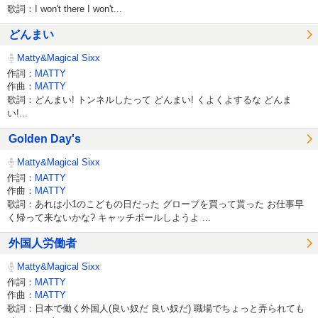
歌詞：I won't there I won't...
どんまい
Matty&Magical Sixx
作詞：
MATTY
作曲：
MATTY
歌詞：どんまい! トンネルしたって どんまい! くよくよするな どんま
い!...
Golden Day's
Matty&Magical Sixx
作詞：
MATTY
作曲：
MATTY
歌詞：あれは小1のこどもの日だった グローブを買って貰った お仕事早
く帰って来ないかな? キャッチボールしようよ ...
外国人労働者
Matty&Magical Sixx
作詞：
MATTY
作曲：
MATTY
歌詞：日本で働く外国人(良い奴だ 良い奴だ) 職場でちょっと弄られても