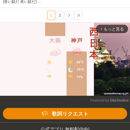
(良い奴だ 良い奴だ) ...
1
2
次へ
最後へ
もっと見る
arrow_forward_ios
Powered by 
GliaStudios
Mute
歌詞リクエスト
公式アプリ 無料配信中!