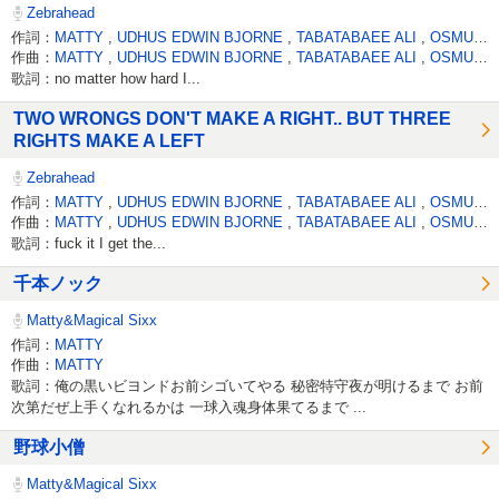
Zebrahead
作詞：
MATTY
,
UDHUS EDWIN BJORNE
,
TABATABAEE ALI
,
OSMUNDSON BEN
作曲：
MATTY
,
UDHUS EDWIN BJORNE
,
TABATABAEE ALI
,
OSMUNDSON BEN
歌詞：no matter how hard I...
TWO WRONGS DON'T MAKE A RIGHT.. BUT THREE
RIGHTS MAKE A LEFT
Zebrahead
作詞：
MATTY
,
UDHUS EDWIN BJORNE
,
TABATABAEE ALI
,
OSMUNDSON BEN
作曲：
MATTY
,
UDHUS EDWIN BJORNE
,
TABATABAEE ALI
,
OSMUNDSON BEN
歌詞：fuck it I get the...
千本ノック
Matty&Magical Sixx
作詞：
MATTY
作曲：
MATTY
歌詞：俺の黒いビヨンドお前シゴいてやる 秘密特守夜が明けるまで お前
次第だぜ上手くなれるかは 一球入魂身体果てるまで ...
野球小僧
Matty&Magical Sixx