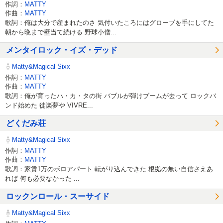
作詞：
MATTY
作曲：
MATTY
歌詞：俺は大分で産まれたのさ 気付いたころにはグローブを手にしてた
朝から晩まで壁当て続ける 野球小僧...
メンタイロック・イズ・デッド
Matty&Magical Sixx
作詞：
MATTY
作曲：
MATTY
歌詞：俺が育ったハ・カ・タの街 バブルが弾けブームが去って ロックバ
ンド始めた 徒楽夢や VIVRE...
どくだみ荘
Matty&Magical Sixx
作詞：
MATTY
作曲：
MATTY
歌詞：家賃1万のボロアパート 転がり込んできた 根拠の無い自信さえあ
れば 何も必要なかった ...
ロックンロール・スーサイド
Matty&Magical Sixx