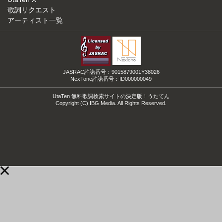
歌詞リクエスト
アーティスト一覧
JASRAC許諾番号：9015879001Y38026
NexTone許諾番号：ID000000049
UtaTen 無料歌詞検索サイトの決定版！うたてん
Copyright (C) IBG Media. All Rights Reserved.