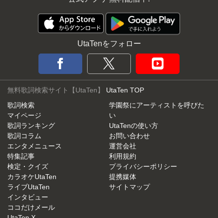
UtaTenをフォロー
無料歌詞検索サイト【UtaTen】
UtaTen TOP
歌詞検索
学園祭にアーティストを呼びた
マイページ
い
歌詞ランキング
UtaTenの使い方
歌詞コラム
お問い合わせ
エンタメニュース
運営会社
特集記事
利用規約
検定・クイズ
プライバシーポリシー
カラオケUtaTen
提携媒体
ライブUtaTen
サイトマップ
インタビュー
ココだけメール
UtaTen X