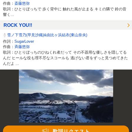
作曲：
斎藤悠弥
歌詞：ひとりぼっちで 歩く背中に 触れた風が止まる キミの隣で 鈴の音
響く...
ROCK YOU!!
雪ノ下雪乃(早見沙織)&由比ヶ浜結衣(東山奈央)
作詞：
SugarLover
作曲：
斉藤悠弥
歌詞：ひとりぼっちのひねくれ者だって その不器用な優しさを隠してる
んだ ヒールな役も理不尽なスコールも 逃げない君をずっと見つめてきた
んだよ ...
歌詞リクエスト