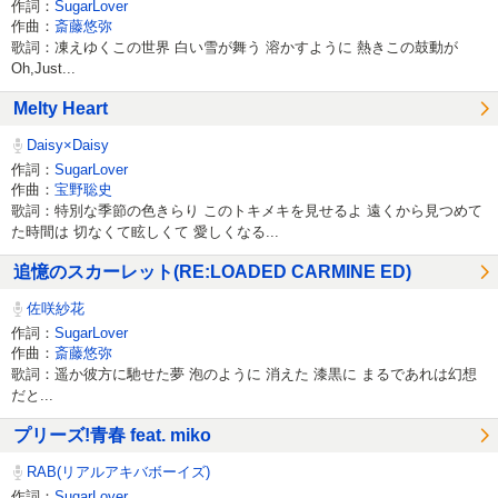
作詞：
SugarLover
作曲：
斎藤悠弥
歌詞：凍えゆくこの世界 白い雪が舞う 溶かすように 熱きこの鼓動が
Oh,Just...
Melty Heart
Daisy×Daisy
作詞：
SugarLover
作曲：
宝野聡史
歌詞：特別な季節の色きらり このトキメキを見せるよ 遠くから見つめて
た時間は 切なくて眩しくて 愛しくなる...
追憶のスカーレット(RE:LOADED CARMINE ED)
佐咲紗花
作詞：
SugarLover
作曲：
斎藤悠弥
歌詞：遥か彼方に馳せた夢 泡のように 消えた 漆黒に まるであれは幻想
だと...
プリーズ!青春 feat. miko
RAB(リアルアキバボーイズ)
作詞：
SugarLover