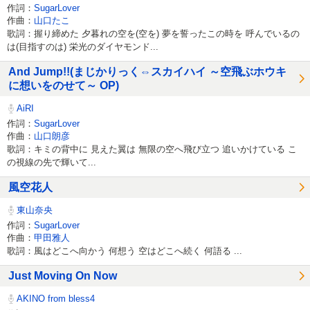
作詞：
SugarLover
作曲：
山口たこ
歌詞：握り締めた 夕暮れの空を(空を) 夢を誓ったこの時を 呼んでいるの
は(目指すのは) 栄光のダイヤモンド...
And Jump!!(まじかりっく⇔スカイハイ ～空飛ぶホウキ
に想いをのせて～ OP)
AiRI
作詞：
SugarLover
作曲：
山口朗彦
歌詞：キミの背中に 見えた翼は 無限の空へ飛び立つ 追いかけている こ
の視線の先で輝いて...
風空花人
東山奈央
作詞：
SugarLover
作曲：
甲田雅人
歌詞：風はどこへ向かう 何想う 空はどこへ続く 何語る ...
Just Moving On Now
AKINO from bless4