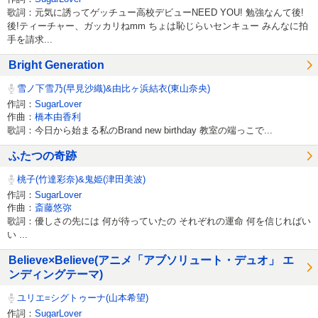
歌詞：元気に誘ってゲッチュー高校デビューNEED YOU! 勉強なんて後!
後!ティーチャー、ガッカリねmm ちょは恥じらいセンキュー みんなに拍
手を請求...
Bright Generation
雪ノ下雪乃(早見沙織)&由比ヶ浜結衣(東山奈央)
作詞：
SugarLover
作曲：
橋本由香利
歌詞：今日から始まる私のBrand new birthday 教室の端っこで...
ふたつの奇跡
桃子(竹達彩奈)&鬼姫(津田美波)
作詞：
SugarLover
作曲：
斎藤悠弥
歌詞：優しさの先には 何が待っていたの それぞれの運命 何を信じればい
い ...
Believe×Believe(アニメ「アブソリュート・デュオ」 エ
ンディングテーマ)
ユリエ=シグトゥーナ(山本希望)
作詞：
SugarLover