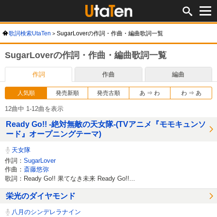
歌詞検索UtaTen
SugarLoverの作詞・作曲・編曲歌詞一覧
SugarLoverの作詞・作曲・編曲歌詞一覧
作詞
作曲
編曲
人気順
発売新順
発売古順
あ ⇒ わ
わ ⇒ あ
12曲中 1-12曲を表示
Ready Go!! -絶対無敵の天女隊-(TVアニメ『モモキュンソ
ード』オープニングテーマ)
天女隊
作詞：
SugarLover
作曲：
斎藤悠弥
歌詞：Ready Go!! 果てなき未来 Ready Go!!...
栄光のダイヤモンド
八月のシンデレラナイン