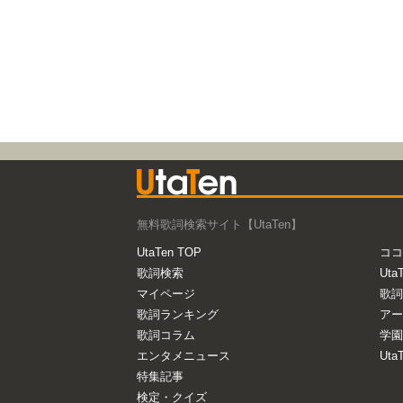
無料歌詞検索サイト【UtaTen】
UtaTen TOP
ココ
歌詞検索
Uta
マイページ
歌詞
歌詞ランキング
アー
歌詞コラム
学園
エンタメニュース
Ut
特集記事
検定・クイズ