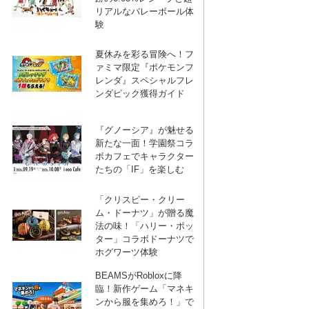
リアルなバレーボール体
験
夏休みを彩る冒険へ！フ
ァミマ限定『ポケモンフ
レンダ』スペシャルフレ
ンダピック獲得ガイド
『グノーシア』が魅せる
新たな一面！学園祭コラ
ボカフェでキャラクター
たちの「IF」を楽しむ
「クリスピー・クリー
ム・ドーナツ」が贈る魔
法の味！「ハリー・ポッ
ター」コラボドーナツで
ホグワーツ体験
BEAMSがRobloxに降
臨！新作ゲーム「マネキ
ンから服を集めろ！」で