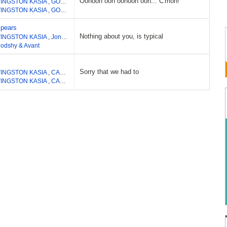
Oohooh ooh oohooh ooh... C'mon!
VINGSTON KASIA
,
GOLDE FRANNIE FRANNE
,
GOLDE FRANCINE VICKI
,
PALM
VINGSTON KASIA
,
GOLDE FRANNIE FRANNE
,
GOLDE FRANCINE VICKI
,
PALM
Spears
Nothing about you, is typical
VINGSTON KASIA
,
Jonback Henrik
,
Karlsson Christian
,
Pontus Winnberg
oodshy & Avant
Sorry that we had to
VINGSTON KASIA
,
CANCIO BELLO EMILIO J
,
TORRES RAFAEL ANTONIO
,
GARI
VINGSTON KASIA
,
CANCIO BELLO EMILIO J
,
TORRES RAFAEL ANTONIO
,
GARI