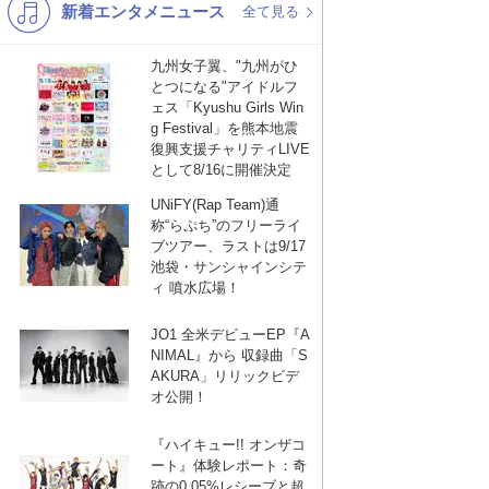
新着エンタメニュース
K-POP
バンド
全て見る
演歌・歌謡
洋楽
九州女子翼、"九州がひ
とつになる"アイドルフ
VTuber
ディズニー
ェス「Kyushu Girls Win
g Festival」を熊本地震
復興支援チャリティLIVE
として8/16に開催決定
UNiFY(Rap Team)通
称“らぷち”のフリーライ
ブツアー、ラストは9/17
池袋・サンシャインシテ
ィ 噴水広場！
JO1 全米デビューEP『A
NIMAL』から 収録曲「S
AKURA」リリックビデ
オ公開！
『ハイキュー!! オンザコ
ート』体験レポート：奇
跡の0.05%レシーブと超