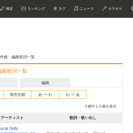
検定
ランキング
タグ
ニュース
カラオケ
作詞・作曲・編曲歌詞一覧
曲・編曲歌詞一覧
編曲
発売古順
あ ⇒ わ
わ ⇒ あ
3 曲中 1-3 曲を表示
アーティスト
歌詞・歌い出し
ycat Dolls