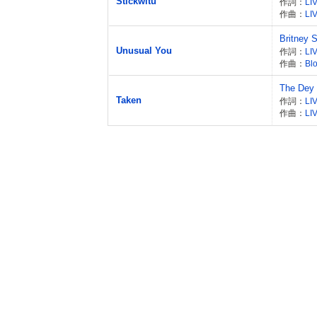
Stickwitu
作詞：
LI
作曲：
LI
Britney 
Unusual You
作詞：
LI
作曲：
Bl
The Dey
Taken
作詞：
LI
作曲：
LI