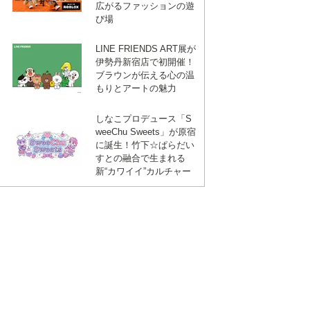
広がるファッションの遊
び場
LINE FRIENDS ART展が
伊勢丹新宿店で初開催！
ブラウンが伝える心の温
もりとアートの魅力
しなこプロデュース「S
weeChu Sweets」が原宿
に誕生！竹下☆ぱらだい
すとの融合で生まれる
新“カワイイ”カルチャー