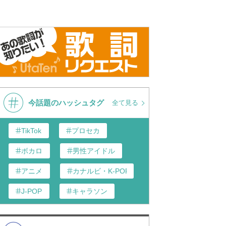
ER ROBERT DONALD
ER ROBERT DONALD
BAY FERNANDO
BAY FERNANDO
今話題のハッシュタグ
全て見る
TikTok
プロセカ
ボカロ
男性アイドル
アニメ
カナルビ・K-POP和訳
J-POP
キャラソン
あんスタ
歌い手