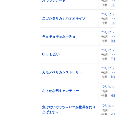
渚でラテアート
作詞：
ト
作曲：
山
つりビッ
ニガシタサカナハオオキイゾ
作詞：
ト
作曲：
山
つりビッ
ギョギョギョムーチョ
作詞：
ト
作曲：
須
つりビッ
Chu したい
作詞：
ト
作曲：
田
つりビッ
カモメペリカンストーリー
作詞：
ト
作曲：
川
つりビッ
おさかな形キャンディー
作詞：
ト
作曲：
楊
つりビッ
負けないガッツ～いつか世界を釣り
作詞：
ト
上げます～
作曲：
す