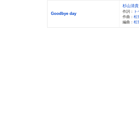
杉山清貴
作詞：
ト
Goodbye day
作曲：
松
編曲：
松