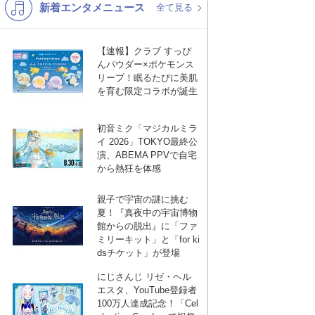
新着エンタメニュース
K-POP
演歌・歌謡
全て見る
バンド
洋楽
【速報】クラブ すっぴ
VTuber
ディズニー
んパウダー×ポケモンス
リープ！眠るたびに美肌
を育む限定コラボが誕生
初音ミク「マジカルミラ
イ 2026」TOKYO最終公
演、ABEMA PPVで自宅
から熱狂を体感
親子で宇宙の謎に挑む
夏！『真夜中の宇宙博物
館からの脱出』に「ファ
ミリーキット」と「for ki
dsチケット」が登場
にじさんじ リゼ・ヘル
エスタ、YouTube登録者
100万人達成記念！「Cel