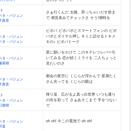
ト
さぁ行くんだ 太陽、昇っちゃいだす前ま
ベタ・バジュン
で 潮見表みてチェックさ そう!潮時を
下真音
ピポパ ピポパポとスマートフォンの ピポ
パポとダイヤル押し キミと話せるトキメ
ベタ・バジュン
ベタ・バジュン
キの♪ ピポパトーク
星に願いをかけて このキテレツレバー引
いてみる 恋が続くミライを 二人ちょっと
ベタ・バジュン
藤英樹
見たいのさ
都会の夜空に くじらが浮かんで 星屑たく
ベタ・バジュン
さん光ってる くじらの眼は
下真音
帰り道、広がるよ真っ白世界 いつも通り
ト
の街を彩って さぁあそこまで 手をつない
ベタ・バジュン
口俊樹
で
oh oh! 今この電池で oh oh!
ベタ・バジュン
沢直