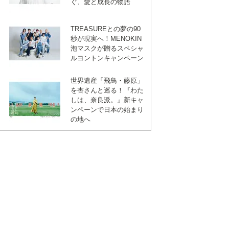
ぐ、愛と成長の物語
TREASUREとの夢の90
秒が現実へ！MENOKIN
泡マスクが贈るスペシャ
ルヨントンキャンペーン
世界遺産「飛鳥・藤原」
を杏さんと巡る！『わた
しは、奈良派。』新キャ
ンペーンで日本の始まり
の地へ