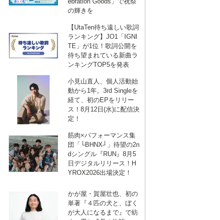
ebration Goods」で祝祭
の輝きを
【UtaTen待ち遠しい歌詞
ランキング】JO1「IGNI
TE」が1位！歌詞公開を
待ち望まれている新曲ラ
ンキングTOP5を発表
小見山直人、個人活動始
動から1年。3rd Singleを
経て、初のEPをリリー
ス！8月12日(水)に配信決
定！
筋肉×パフォーマンス集
団「└BHNX┘」待望の2n
dシングル『RUN』8月5
日デジタルリリース！H
YROX2026出場決定！
かが屋・賀屋壮也、初の
単著『４匹の犬と、ぼく
が大人になるまで』で紡