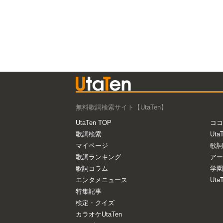
無料歌詞検索サイト【UtaTen】
UtaTen TOP
ココ
歌詞検索
Uta
マイページ
歌詞
歌詞ランキング
アー
歌詞コラム
学園
エンタメニュース
Ut
特集記事
検定・クイズ
カラオケUtaTen