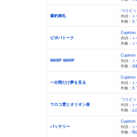
つりビッ
爆釣御礼
作詞：
ト
作曲：
久
Cupitron
ピポパトーク
作詞：
ト
作曲：
ト
Cupitron
WARP WARP
作詞：
ト
作曲：
須
Cupitron
一分間だけ夢を見る
作詞：
ト
作曲：
久
つりビッ
ウロコ雲とオリオン座
作詞：
ト
作曲：
山
Cupitron
バッテリー
作詞：
ト
作曲：
鴇