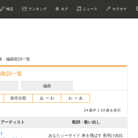
検定
ランキング
タグ
ニュース
カラオケ
曲・編曲歌詞一覧
曲歌詞一覧
編曲
発売古順
あ ⇒ わ
わ ⇒ あ
14 曲中 1-14 曲を表示
アーティスト
歌詞・歌い出し
ト
あなたシーサイド 車を飛ばす 夜明け由比