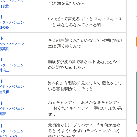
ベタ・バジュン
ヶ浜 海を見たいから
口俊樹
ト
いつだって言える ずっと スキ・スキ・ス
ベタ・バジュン
キと 幼なじみなんてさ不思議
口俊樹
ト
キミの声 迎え来たのかなって 夜明け前の
ベタ・バジュン
空は 薄く赤らんで
藤英樹
ト
胸騒ぎが波の音で消される あなたと今こ
ベタ・バジュン
の浜辺で Chu したい!
村信二
ト
海へ向かう階段が 見えてきて 藍色をして
ベタ・バジュン
いる雲 隙間から、そっと
端良征
ねぇキャンディー おさかな形キャンディ
ト
ー おくれよキャンディー 手にいっぱい乗
ベタ・バジュン
慶豪
せて
最初誰でも(エブリバディ、So) 何か始め
ト
ると うまくいかずに(テンションダウン)
ベタ・バジュン
みだしんや
壁にぶつかって