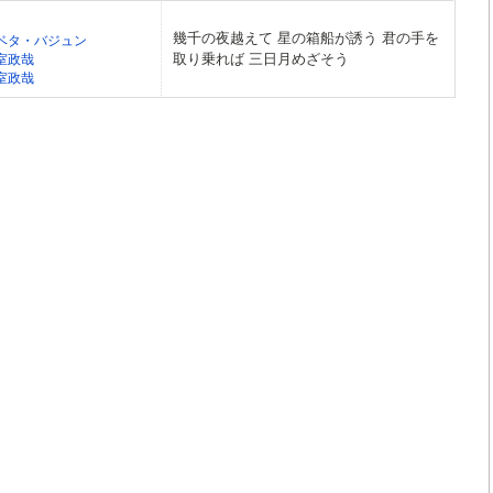
幾千の夜越えて 星の箱船が誘う 君の手を
ベタ・バジュン
取り乗れば 三日月めざそう
室政哉
室政哉