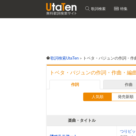
歌詞検索
特集
歌詞検索UtaTen
トベタ・バジュンの作詞・作
トベタ・バジュンの作詞・作曲・編
作詞
作曲
人気順
発売新順
楽曲・タイトル
つりビッ