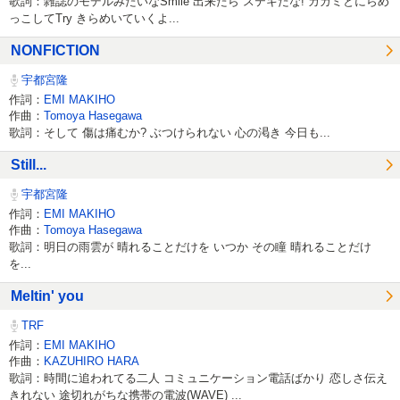
歌詞：雑誌のモデルみたいなSmile 出来たら ステキだな! カガミとにらめ
っこしてTry きらめいていくよ...
NONFICTION
宇都宮隆
作詞：
EMI MAKIHO
作曲：
Tomoya Hasegawa
歌詞：そして 傷は痛むか? ぶつけられない 心の渇き 今日も...
Still...
宇都宮隆
作詞：
EMI MAKIHO
作曲：
Tomoya Hasegawa
歌詞：明日の雨雲が 晴れることだけを いつか その瞳 晴れることだけ
を...
Meltin' you
TRF
作詞：
EMI MAKIHO
作曲：
KAZUHIRO HARA
歌詞：時間に追われてる二人 コミュニケーション電話ばかり 恋しさ伝え
きれない 途切れがちな携帯の電波(WAVE) ...