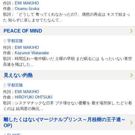
作詞：
EMI MAKIHO
作曲：
Osamu Iizuka
歌詞：「どうして 奪ってくれなかったの?」 偶然の再会は キスで始まっ
た 知らずに哀しませてたなんて...
PEACE OF MIND
宇都宮隆
作詞：
EMI MAKIHO
作曲：
Kazunori Watanabe
歌詞：時間忘れ一晩中騒いだ 土曜の早朝 まだ眠るには もったいない青空
高速を飛ばした...
見えない灼熱
宇都宮隆
作詞：
EMI MAKIHO
作曲：
HIROYUKI OHTSUKI
歌詞：システマチックな日常 ブチ壊せない憂鬱を 癒す場所探し たどり着
くのは 結局君の胸元...
離したくはない(マージナルプリンス～月桂樹の王子達～
OP)