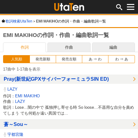
歌詞検索UtaTen
EMI MAKIHOの作詞・作曲・編曲歌詞一覧
EMI MAKIHOの作詞・作曲・編曲歌詞一覧
作詞
作曲
編曲
人気順
発売新順
発売古順
あ ⇒ わ
わ ⇒ あ
17曲中 1-17曲を表示
Pray(新世紀GPXサイバーフォーミュラSIN ED)
LAZY
作詞：
EMI MAKIHO
作曲：
LAZY
歌詞：Lose…闇の中で 孤独押し寄せる時 So loose…不器用な自分を責め
てしまう でも何処か遠い異国では...
蒼～Sou～
宇都宮隆