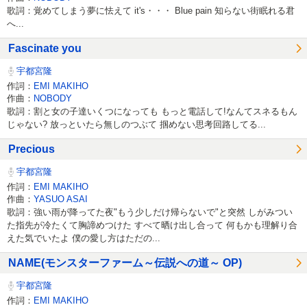
歌詞：覚めてしまう夢に怯えて it's・・・ Blue pain 知らない街眠れる君
へ...
Fascinate you
宇都宮隆
作詞：
EMI MAKIHO
作曲：
NOBODY
歌詞：割と女の子達いくつになっても もっと電話して!なんてスネるもん
じゃない? 放っといたら無しのつぶて 掴めない思考回路してる...
Precious
宇都宮隆
作詞：
EMI MAKIHO
作曲：
YASUO ASAI
歌詞：強い雨が降ってた夜"もう少しだけ帰らないで"と突然 しがみつい
た指先が冷たくて胸諦めつけた すべて晒け出し合って 何もかも理解り合
えた気でいたよ 僕の愛し方はただの...
NAME(モンスターファーム～伝説への道～ OP)
宇都宮隆
作詞：
EMI MAKIHO