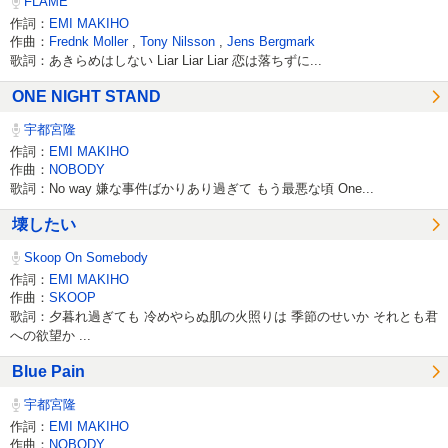
FLAME
作詞：
EMI MAKIHO
作曲：
Frednk Moller
,
Tony Nilsson
,
Jens Bergmark
歌詞：あきらめはしない Liar Liar Liar 恋は落ちずに...
ONE NIGHT STAND
宇都宮隆
作詞：
EMI MAKIHO
作曲：
NOBODY
歌詞：No way 嫌な事件ばかりあり過ぎて もう最悪な頃 One...
壊したい
Skoop On Somebody
作詞：
EMI MAKIHO
作曲：
SKOOP
歌詞：夕暮れ過ぎても 冷めやらぬ肌の火照りは 季節のせいか それとも君
への欲望か ...
Blue Pain
宇都宮隆
作詞：
EMI MAKIHO
作曲：
NOBODY