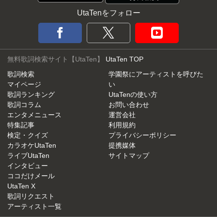
UtaTenをフォロー
無料歌詞検索サイト【UtaTen】
UtaTen TOP
歌詞検索
学園祭にアーティストを呼びた
マイページ
い
歌詞ランキング
UtaTenの使い方
歌詞コラム
お問い合わせ
エンタメニュース
運営会社
特集記事
利用規約
検定・クイズ
プライバシーポリシー
カラオケUtaTen
提携媒体
ライブUtaTen
サイトマップ
インタビュー
ココだけメール
UtaTen X
歌詞リクエスト
アーティスト一覧