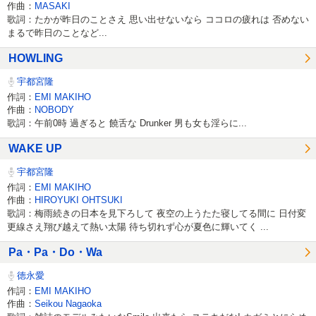
作曲：
MASAKI
歌詞：たかが昨日のことさえ 思い出せないなら ココロの疲れは 否めない
まるで昨日のことなど...
HOWLING
宇都宮隆
作詞：
EMI MAKIHO
作曲：
NOBODY
歌詞：午前0時 過ぎると 饒舌な Drunker 男も女も淫らに...
WAKE UP
宇都宮隆
作詞：
EMI MAKIHO
作曲：
HIROYUKI OHTSUKI
歌詞：梅雨続きの日本を見下ろして 夜空の上うたた寝してる間に 日付変
更線さえ翔び越えて熱い太陽 待ち切れず心が夏色に輝いてく ...
Pa・Pa・Do・Wa
徳永愛
作詞：
EMI MAKIHO
作曲：
Seikou Nagaoka