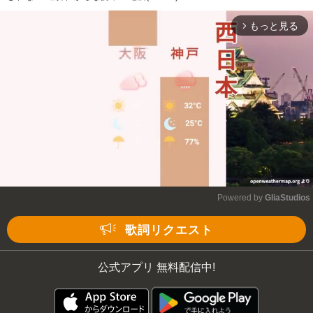
もっと見る
arrow_forward_ios
Powered by 
GliaStudios
Mute
歌詞リクエスト
公式アプリ 無料配信中!