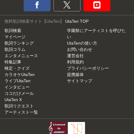
無料歌詞検索サイト【UtaTen】
UtaTen TOP
歌詞検索
学園祭にアーティストを呼びた
マイページ
い
歌詞ランキング
UtaTenの使い方
歌詞コラム
お問い合わせ
エンタメニュース
運営会社
特集記事
利用規約
検定・クイズ
プライバシーポリシー
カラオケUtaTen
提携媒体
ライブUtaTen
サイトマップ
インタビュー
ココだけメール
UtaTen X
歌詞リクエスト
アーティスト一覧