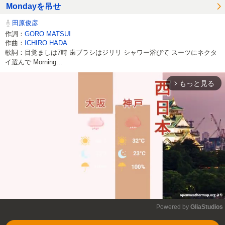
Mondayを吊せ
田原俊彦
作詞：
GORO MATSUI
作曲：
ICHIRO HADA
歌詞：目覚ましは7時 歯ブラシはジリリ シャワー浴びて スーツにネクタ
イ選んで Morning...
もっと見る
arrow_forward_ios
Powered by 
GliaStudios