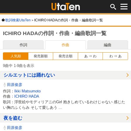
歌詞検索UtaTen
ICHIRO HADAの作詞・作曲・編曲歌詞一覧
ICHIRO HADAの作詞・作曲・編曲歌詞一覧
作詞
作曲
編曲
人気順
発売新順
発売古順
あ ⇒ わ
わ ⇒ あ
9曲中 1-9曲を表示
シルエットには踊れない
田原俊彦
作詞：
Ikki Matsumoto
作曲：
ICHIRO HADA
歌詞：浮世絵やモディリアニのGirl 抱きしめているわけじゃない 感じた
い胸のふくらみ そして愛しあう ...
夜を盗む
田原俊彦