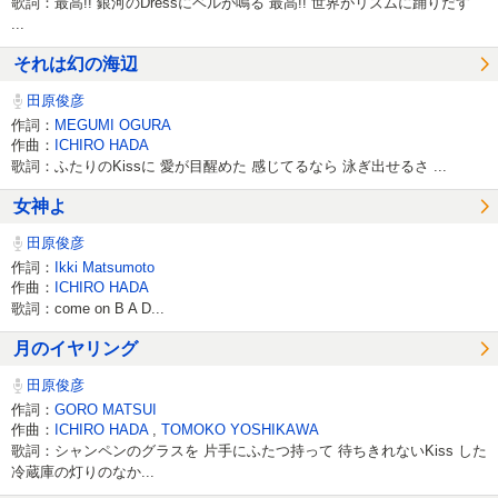
歌詞：最高!! 銀河のDressにベルが鳴る 最高!! 世界がリズムに踊りだす
...
それは幻の海辺
田原俊彦
作詞：
MEGUMI OGURA
作曲：
ICHIRO HADA
歌詞：ふたりのKissに 愛が目醒めた 感じてるなら 泳ぎ出せるさ ...
女神よ
田原俊彦
作詞：
Ikki Matsumoto
作曲：
ICHIRO HADA
歌詞：come on B A D...
月のイヤリング
田原俊彦
作詞：
GORO MATSUI
作曲：
ICHIRO HADA
,
TOMOKO YOSHIKAWA
歌詞：シャンペンのグラスを 片手にふたつ持って 待ちきれないKiss した
冷蔵庫の灯りのなか...