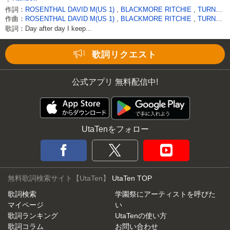
作詞：
ROSENTHAL DAVID M(US 1)
,
BLACKMORE RITCHIE
,
TURNER JOE LYNN
作曲：
ROSENTHAL DAVID M(US 1)
,
BLACKMORE RITCHIE
,
TURNER JOE LYNN
歌詞：Day after day I keep...
Loaded
:
38.44%
/
Unmute
歌詞リクエスト
公式アプリ 無料配信中!
UtaTenをフォロー
無料歌詞検索サイト【UtaTen】
UtaTen TOP
歌詞検索
学園祭にアーティストを呼びた
マイページ
い
歌詞ランキング
UtaTenの使い方
歌詞コラム
お問い合わせ