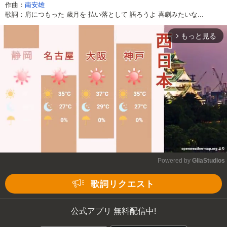
作曲：
南安雄
歌詞：肩につもった 歳月を 払い落として 語ろうよ 喜劇みたいな...
もっと見る
arrow_forward_ios
Powered by 
GliaStudios
Mute
歌詞リクエスト
公式アプリ 無料配信中!