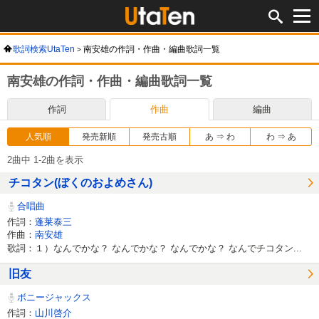
歌詞検索UtaTen
南安雄の作詞・作曲・編曲歌詞一覧
南安雄の作詞・作曲・編曲歌詞一覧
作詞
作曲
編曲
人気順
発売新順
発売古順
あ ⇒ わ
わ ⇒ あ
2曲中 1-2曲を表示
チコタン(ぼくのおよめさん)
合唱曲
作詞：
蓬莱泰三
作曲：
南安雄
歌詞：１）なんでかな？ なんでかな？ なんでかな？ なんでチコタン...
旧友
ボニージャックス
作詞：
山川啓介