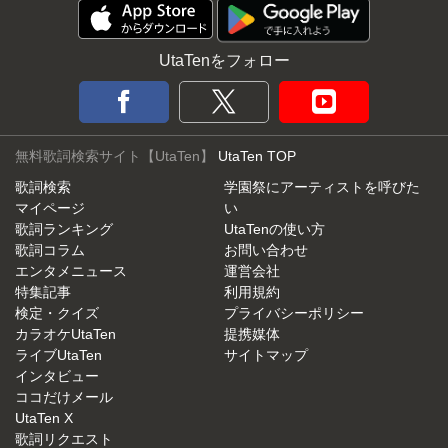
UtaTenをフォロー
無料歌詞検索サイト【UtaTen】
UtaTen TOP
歌詞検索
学園祭にアーティストを呼びた
マイページ
い
歌詞ランキング
UtaTenの使い方
歌詞コラム
お問い合わせ
エンタメニュース
運営会社
特集記事
利用規約
検定・クイズ
プライバシーポリシー
カラオケUtaTen
提携媒体
ライブUtaTen
サイトマップ
インタビュー
ココだけメール
UtaTen X
歌詞リクエスト