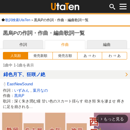
歌詞検索UtaTen
黒烏Pの作詞・作曲・編曲歌詞一覧
黒烏Pの作詞・作曲・編曲歌詞一覧
作詞
作曲
編曲
人気順
発売新順
発売古順
あ ⇒ わ
わ ⇒ あ
1曲中 1-1曲を表示
緋色月下、狂咲ノ絶
EastNewSound
作詞：
いずみん
,
葉月なの
作曲：
黒烏P
歌詞：深く朱き潤む瞳 甘い色のスカート揺らす 幼き頬 朱を滲ませ 疼き
に足を崩される...
もっと見る
arrow_forward_ios