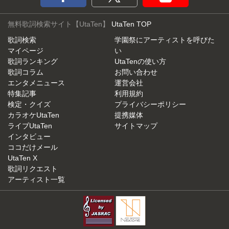
無料歌詞検索サイト【UtaTen】
UtaTen TOP
歌詞検索
学園祭にアーティストを呼びた
マイページ
い
歌詞ランキング
UtaTenの使い方
歌詞コラム
お問い合わせ
エンタメニュース
運営会社
特集記事
利用規約
検定・クイズ
プライバシーポリシー
カラオケUtaTen
提携媒体
ライブUtaTen
サイトマップ
インタビュー
ココだけメール
UtaTen X
歌詞リクエスト
アーティスト一覧