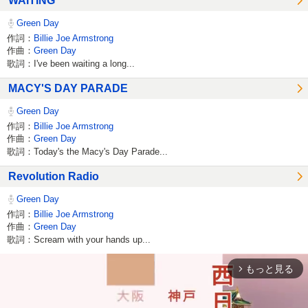
WAITING
Green Day
作詞：
Billie Joe Armstrong
作曲：
Green Day
歌詞：I've been waiting a long...
MACY'S DAY PARADE
Green Day
作詞：
Billie Joe Armstrong
作曲：
Green Day
歌詞：Today's the Macy's Day Parade...
Revolution Radio
Green Day
作詞：
Billie Joe Armstrong
作曲：
Green Day
歌詞：Scream with your hands up...
もっと見る
arrow_forward_ios