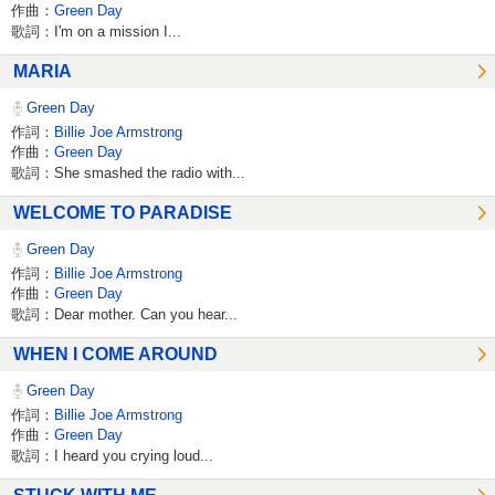
作曲：
Green Day
歌詞：I'm on a mission I...
MARIA
Green Day
作詞：
Billie Joe Armstrong
作曲：
Green Day
歌詞：She smashed the radio with...
WELCOME TO PARADISE
Green Day
作詞：
Billie Joe Armstrong
作曲：
Green Day
歌詞：Dear mother. Can you hear...
WHEN I COME AROUND
Green Day
作詞：
Billie Joe Armstrong
作曲：
Green Day
歌詞：I heard you crying loud...