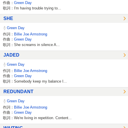
作曲：
Green Day
歌詞：I'm having trouble trying to...
SHE
Green Day
作詞：
Billie Joe Armstrong
作曲：
Green Day
歌詞：She screams in silence A...
JADED
Green Day
作詞：
Billie Joe Armstrong
作曲：
Green Day
歌詞：Somebody keep my balance I...
REDUNDANT
Green Day
作詞：
Billie Joe Armstrong
作曲：
Green Day
歌詞：We're living in repetition. Content...