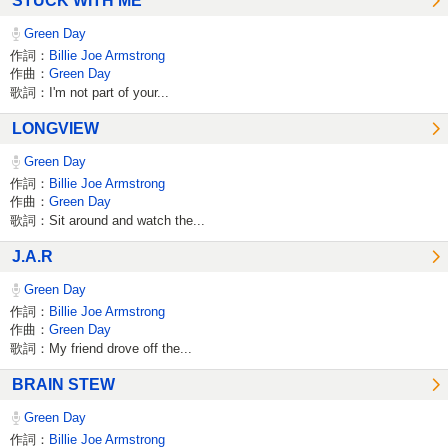
STUCK WITH ME
Green Day
作詞：
Billie Joe Armstrong
作曲：
Green Day
歌詞：I'm not part of your...
LONGVIEW
Green Day
作詞：
Billie Joe Armstrong
作曲：
Green Day
歌詞：Sit around and watch the...
J.A.R
Green Day
作詞：
Billie Joe Armstrong
作曲：
Green Day
歌詞：My friend drove off the...
BRAIN STEW
Green Day
作詞：
Billie Joe Armstrong