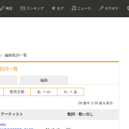
検定
ランキング
タグ
ニュース
カラオケ
作曲・編曲歌詞一覧
曲歌詞一覧
編曲
発売古順
あ ⇒ わ
わ ⇒ あ
26 曲中 1-26 曲を表示
アーティスト
歌詞・歌い出し
elin