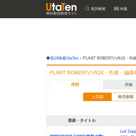
歌詞検索
特集
歌詞検索UtaTen
PLANT ROBERTの作詞・
PLANT ROBERTの作詞・作曲・編
作詞
作曲
人気順
発売新順
楽曲・タイトル
Led Zepp