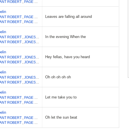
ANT ROBERT
,
PAGE JIMMY
elin
Leaves are falling all around
ANT ROBERT
,
PAGE JIMMY
ANT ROBERT
,
PAGE JIMMY
elin
In the evening When the
ANT ROBERT
,
JONES JOHN PAUL(US 1)
,
PAGE JIMMY
ANT ROBERT
,
JONES JOHN PAUL(US 1)
,
PAGE JIMMY
elin
Hey fellas, have you heard
ANT ROBERT
,
JONES JOHN PAUL(US 5)
,
PAGE JIMMY
,
BONHAM JOHN
ANT ROBERT
,
JONES JOHN PAUL(US 5)
,
PAGE JIMMY
,
BONHAM JOHN
elin
Oh oh oh oh oh
ANT ROBERT
,
JONES JOHN PAUL(US 5)
,
BONHAM JOHN
ANT ROBERT
,
JONES JOHN PAUL(US 5)
,
BONHAM JOHN
elin
Let me take you to
ANT ROBERT
,
PAGE JIMMY
ANT ROBERT
,
PAGE JIMMY
elin
Oh let the sun beat
ANT ROBERT
,
PAGE JIMMY
,
BONHAM JOHN
ANT ROBERT
,
PAGE JIMMY
,
BONHAM JOHN