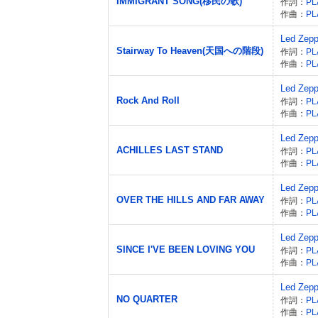
IMMIGRANT SONG(移民の歌)
作詞：
PL
作曲：
PL
Led Zepp
Stairway To Heaven(天国への階段)
作詞：
PL
作曲：
PL
Led Zepp
Rock And Roll
作詞：
PL
作曲：
PL
Led Zepp
ACHILLES LAST STAND
作詞：
PL
作曲：
PL
Led Zepp
OVER THE HILLS AND FAR AWAY
作詞：
PL
作曲：
PL
Led Zepp
SINCE I'VE BEEN LOVING YOU
作詞：
PL
作曲：
PL
Led Zepp
NO QUARTER
作詞：
PL
作曲：
PL