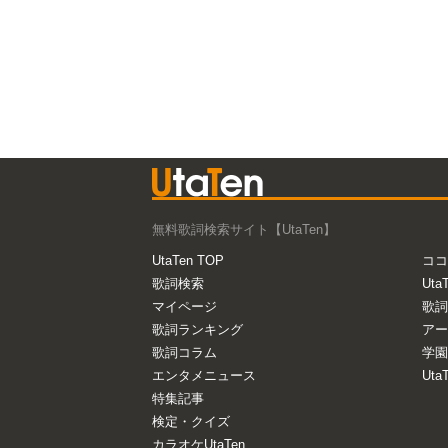
無料歌詞検索サイト【UtaTen】
UtaTen TOP
ココ
歌詞検索
Uta
マイページ
歌詞
歌詞ランキング
アー
歌詞コラム
学園
エンタメニュース
Ut
特集記事
検定・クイズ
カラオケUtaTen