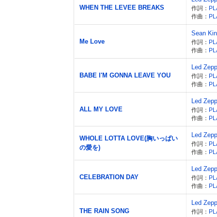
WHEN THE LEVEE BREAKS
作詞：
PL
作曲：
PL
Sean Kin
Me Love
作詞：
PL
作曲：
PL
Led Zepp
BABE I'M GONNA LEAVE YOU
作詞：
PL
作曲：
PL
Led Zepp
ALL MY LOVE
作詞：
PL
作曲：
PL
Led Zepp
WHOLE LOTTA LOVE(胸いっぱい
作詞：
PL
の愛を)
作曲：
PL
Led Zepp
CELEBRATION DAY
作詞：
PL
作曲：
PL
Led Zepp
THE RAIN SONG
作詞：
PL