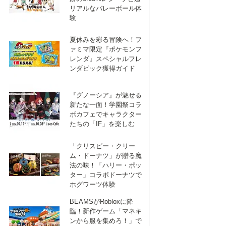
リアルなバレーボール体
験
夏休みを彩る冒険へ！フ
ICK
ァミマ限定『ポケモンフ
ICK
レンダ』スペシャルフレ
ンダピック獲得ガイド
『グノーシア』が魅せる
新たな一面！学園祭コラ
ボカフェでキャラクター
たちの「IF」を楽しむ
「クリスピー・クリー
ム・ドーナツ」が贈る魔
法の味！「ハリー・ポッ
ター」コラボドーナツで
ホグワーツ体験
BEAMSがRobloxに降
臨！新作ゲーム「マネキ
ンから服を集めろ！」で