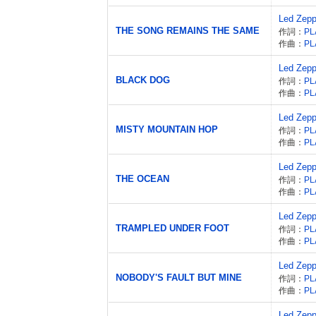
Led Zepp
THE SONG REMAINS THE SAME
作詞：
PL
作曲：
PL
Led Zepp
BLACK DOG
作詞：
PL
作曲：
PL
Led Zepp
MISTY MOUNTAIN HOP
作詞：
PL
作曲：
PL
Led Zepp
THE OCEAN
作詞：
PL
作曲：
PL
Led Zepp
TRAMPLED UNDER FOOT
作詞：
PL
作曲：
PL
Led Zepp
NOBODY'S FAULT BUT MINE
作詞：
PL
作曲：
PL
Led Zepp