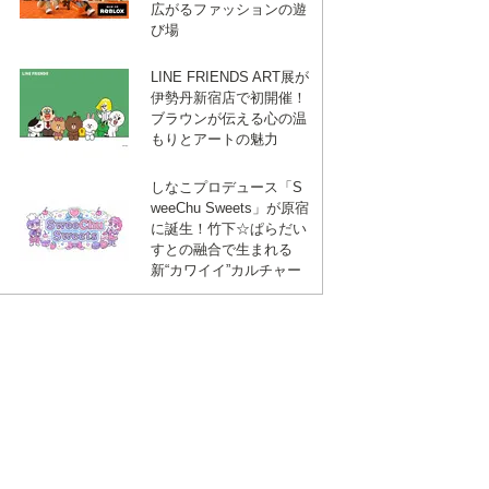
広がるファッションの遊
び場
LINE FRIENDS ART展が
伊勢丹新宿店で初開催！
ブラウンが伝える心の温
もりとアートの魅力
しなこプロデュース「S
weeChu Sweets」が原宿
に誕生！竹下☆ぱらだい
すとの融合で生まれる
新“カワイイ”カルチャー