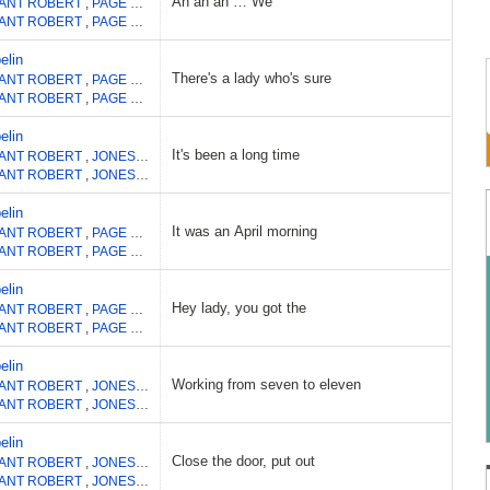
Ah ah ah … We
ANT ROBERT
,
PAGE JIMMY
ANT ROBERT
,
PAGE JIMMY
elin
There's a lady who's sure
ANT ROBERT
,
PAGE JAMES PATRICK
ANT ROBERT
,
PAGE JAMES PATRICK
elin
It's been a long time
ANT ROBERT
,
JONES JOHN PAUL(US 5)
,
PAGE JIMMY
,
BONHAM JOHN
ANT ROBERT
,
JONES JOHN PAUL(US 5)
,
PAGE JIMMY
,
BONHAM JOHN
elin
It was an April morning
ANT ROBERT
,
PAGE JIMMY
ANT ROBERT
,
PAGE JIMMY
elin
Hey lady, you got the
ANT ROBERT
,
PAGE JIMMY
ANT ROBERT
,
PAGE JIMMY
elin
Working from seven to eleven
ANT ROBERT
,
JONES JOHN PAUL(US 5)
,
PAGE JIMMY
ANT ROBERT
,
JONES JOHN PAUL(US 5)
,
PAGE JIMMY
elin
Close the door, put out
ANT ROBERT
,
JONES JOHN PAUL(US 5)
,
PAGE JIMMY
ANT ROBERT
,
JONES JOHN PAUL(US 5)
,
PAGE JIMMY