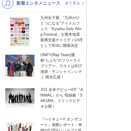
新着エンタメニュース
K-POP
バンド
全て見る
演歌・歌謡
洋楽
九州女子翼、"九州がひ
とつになる"アイドルフ
VTuber
ディズニー
ェス「Kyushu Girls Win
g Festival」を熊本地震
復興支援チャリティLIVE
として8/16に開催決定
UNiFY(Rap Team)通
称“らぷち”のフリーライ
ブツアー、ラストは9/17
池袋・サンシャインシテ
ィ 噴水広場！
JO1 全米デビューEP『A
NIMAL』から 収録曲「S
AKURA」リリックビデ
オ公開！
『ハイキュー!! オンザコ
ート』体験レポート：奇
跡の0.05%レシーブと超