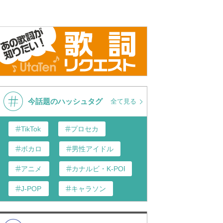
今話題のハッシュタグ
全て見る
TikTok
プロセカ
ボカロ
男性アイドル
アニメ
カナルビ・K-POP和訳
J-POP
キャラソン
あんスタ
歌い手