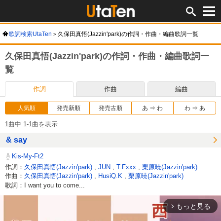
歌詞検索UtaTen
久保田真悟(Jazzin'park)の作詞・作曲・編曲歌詞一覧
久保田真悟(Jazzin'park)の作詞・作曲・編曲歌詞一
覧
作詞
作曲
編曲
人気順
発売新順
発売古順
あ ⇒ わ
わ ⇒ あ
1曲中 1-1曲を表示
& say
Kis-My-Ft2
作詞：
久保田真悟(Jazzin'park)
,
JUN
,
T.Fxxx
,
栗原暁(Jazzin'park)
作曲：
久保田真悟(Jazzin'park)
,
HusiQ.K
,
栗原暁(Jazzin'park)
歌詞：I want you to come...
もっと見る
arrow_forward_ios