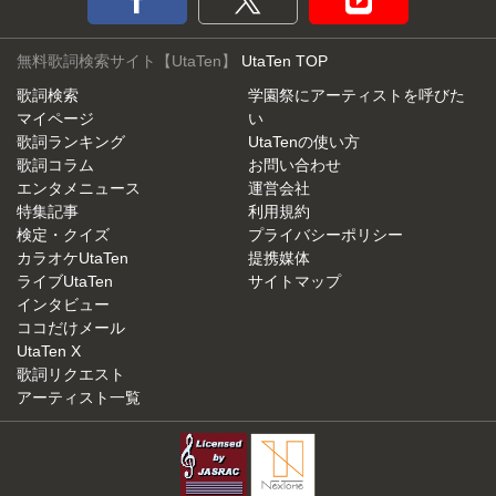
無料歌詞検索サイト【UtaTen】
UtaTen TOP
歌詞検索
学園祭にアーティストを呼びた
マイページ
い
歌詞ランキング
UtaTenの使い方
歌詞コラム
お問い合わせ
エンタメニュース
運営会社
特集記事
利用規約
検定・クイズ
プライバシーポリシー
カラオケUtaTen
提携媒体
ライブUtaTen
サイトマップ
インタビュー
ココだけメール
UtaTen X
歌詞リクエスト
アーティスト一覧