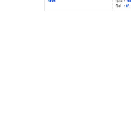
狼煙
作詞：
Yo
作曲：
航