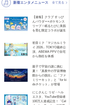
新着エンタメニュース
K-POP
演歌・歌謡
全て見る
バンド
洋楽
【速報】クラブ すっぴ
VTuber
ディズニー
んパウダー×ポケモンス
リープ！眠るたびに美肌
を育む限定コラボが誕生
初音ミク「マジカルミラ
イ 2026」TOKYO最終公
演、ABEMA PPVで自宅
から熱狂を体感
親子で宇宙の謎に挑む
夏！『真夜中の宇宙博物
館からの脱出』に「ファ
ミリーキット」と「for ki
dsチケット」が登場
にじさんじ リゼ・ヘル
エスタ、YouTube登録者
100万人達成記念！「Cel