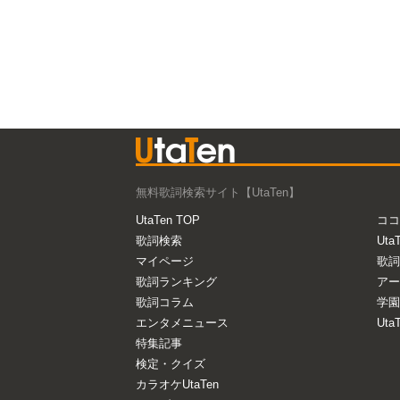
無料歌詞検索サイト【UtaTen】
UtaTen TOP
ココ
歌詞検索
Uta
マイページ
歌詞
歌詞ランキング
アー
歌詞コラム
学園
エンタメニュース
Ut
特集記事
検定・クイズ
カラオケUtaTen