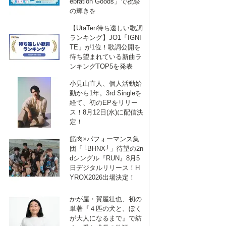
ebration Goods」で祝祭
の輝きを
【UtaTen待ち遠しい歌詞
ランキング】JO1「IGNI
TE」が1位！歌詞公開を
待ち望まれている新曲ラ
ンキングTOP5を発表
小見山直人、個人活動始
動から1年。3rd Singleを
経て、初のEPをリリー
ス！8月12日(水)に配信決
定！
筋肉×パフォーマンス集
団「└BHNX┘」待望の2n
dシングル『RUN』8月5
日デジタルリリース！H
YROX2026出場決定！
かが屋・賀屋壮也、初の
単著『４匹の犬と、ぼく
が大人になるまで』で紡