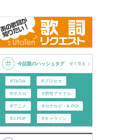
今話題のハッシュタグ
全て見る
TikTok
プロセカ
ボカロ
男性アイドル
アニメ
カナルビ・K-POP和訳
J-POP
キャラソン
あんスタ
歌い手