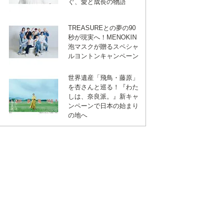
ぐ、愛と成長の物語
TREASUREとの夢の90
秒が現実へ！MENOKIN
泡マスクが贈るスペシャ
ルヨントンキャンペーン
世界遺産「飛鳥・藤原」
を杏さんと巡る！『わた
しは、奈良派。』新キャ
ンペーンで日本の始まり
の地へ