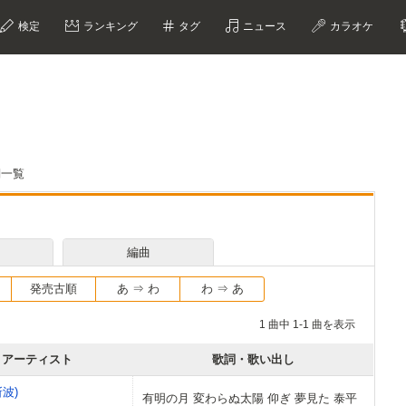
検定
ランキング
タグ
ニュース
カラオケ
詞一覧
編曲
発売古順
あ ⇒ わ
わ ⇒ あ
1 曲中 1-1 曲を表示
アーティスト
歌詞・歌い出し
斬波)
有明の月 変わらぬ太陽 仰ぎ 夢見た 泰平