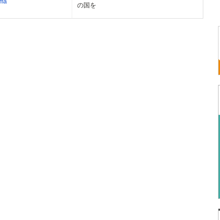
ma
の国を