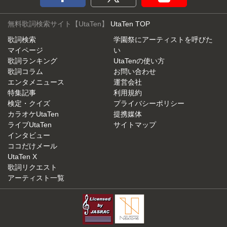
無料歌詞検索サイト【UtaTen】
UtaTen TOP
歌詞検索
学園祭にアーティストを呼びた
マイページ
い
歌詞ランキング
UtaTenの使い方
歌詞コラム
お問い合わせ
エンタメニュース
運営会社
特集記事
利用規約
検定・クイズ
プライバシーポリシー
カラオケUtaTen
提携媒体
ライブUtaTen
サイトマップ
インタビュー
ココだけメール
UtaTen X
歌詞リクエスト
アーティスト一覧