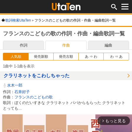
歌詞検索UtaTen
フランスのこどもの歌の作詞・作曲・編曲歌詞一覧
フランスのこどもの歌の作詞・作曲・編曲歌詞一覧
作詞
作曲
編曲
人気順
発売新順
発売古順
あ ⇒ わ
わ ⇒ あ
1曲中 1-1曲を表示
クラリネットをこわしちゃった
水木一郎
作詞：
石井好子
作曲：
フランスのこどもの歌
歌詞：ぼくのだいすきな クラリネット パパからもらった クラリネット
とっても...
もっと見る
arrow_forward_ios