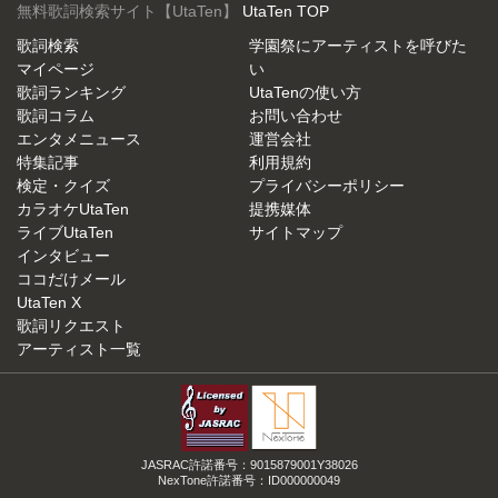
無料歌詞検索サイト【UtaTen】
UtaTen TOP
歌詞検索
学園祭にアーティストを呼びた
マイページ
い
歌詞ランキング
UtaTenの使い方
歌詞コラム
お問い合わせ
エンタメニュース
運営会社
特集記事
利用規約
検定・クイズ
プライバシーポリシー
カラオケUtaTen
提携媒体
ライブUtaTen
サイトマップ
インタビュー
ココだけメール
UtaTen X
歌詞リクエスト
アーティスト一覧
JASRAC許諾番号：9015879001Y38026
NexTone許諾番号：ID000000049