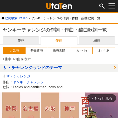
歌詞検索UtaTen
ヤンキーチャレンジの作詞・作曲・編曲歌詞一覧
ヤンキーチャレンジの作詞・作曲・編曲歌詞一覧
作詞
作曲
編曲
人気順
発売新順
発売古順
あ ⇒ わ
わ ⇒ あ
1曲中 1-1曲を表示
ザ・チャレンジランドのテーマ
ザ・チャレンジ
作曲：
ヤンキーチャレンジ
歌詞：Ladies and gentlemen, boys and...
もっと見る
arrow_forward_ios