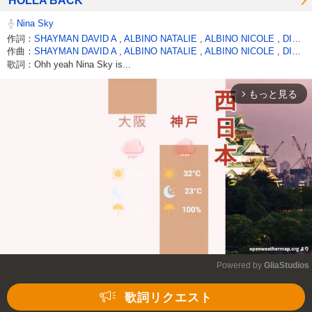
HOLLA BACK
Nina Sky
作詞：
SHAYMAN DAVID A
,
ALBINO NATALIE
,
ALBINO NICOLE
,
DIAZ LUIS(US 1)
作曲：
SHAYMAN DAVID A
,
ALBINO NATALIE
,
ALBINO NICOLE
,
DIAZ LUIS(US 1)
歌詞：Ohh yeah Nina Sky is...
もっと見る
arrow_forward_ios
Powered by 
GliaStudios
Mute
歌詞リクエスト