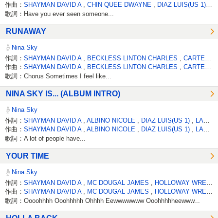
作曲：
SHAYMAN DAVID A
,
CHIN QUEE DWAYNE
,
DIAZ LUIS(US 1)
,
A
歌詞：Have you ever seen someone...
RUNAWAY
Nina Sky
作詞：
SHAYMAN DAVID A
,
BECKLESS LINTON CHARLES
,
CARTER ROY ANTHONY
作曲：
SHAYMAN DAVID A
,
BECKLESS LINTON CHARLES
,
CARTER ROY ANTHONY
歌詞：Chorus Sometimes I feel like...
NINA SKY IS... (ALBUM INTRO)
Nina Sky
作詞：
SHAYMAN DAVID A
,
ALBINO NICOLE
,
DIAZ LUIS(US 1)
,
LANDLORD J
作曲：
SHAYMAN DAVID A
,
ALBINO NICOLE
,
DIAZ LUIS(US 1)
,
LANDLORD J
歌詞：A lot of people have...
YOUR TIME
Nina Sky
作詞：
SHAYMAN DAVID A
,
MC DOUGAL JAMES
,
HOLLOWAY WRECIA
作曲：
SHAYMAN DAVID A
,
MC DOUGAL JAMES
,
HOLLOWAY WRECIA
歌詞：Oooohhhh Ooohhhhh Ohhhh Eewwwwwww Ooohhhhheewww...