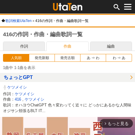
歌詞検索UtaTen
416の作詞・作曲・編曲歌詞一覧
416の作詞・作曲・編曲歌詞一覧
作詞
作曲
編曲
人気順
発売新順
発売古順
あ ⇒ わ
わ ⇒ あ
1曲中 1-1曲を表示
ちょっとGPT
ケツメイシ
作詞：
ケツメイシ
作曲：
416
,
ケツメイシ
歌詞：オハヨウChatGPT 色々変わってく近々に どっかにあるかな人間味
オジサン頬張るBLT IT...
もっと見る
arrow_forward_ios