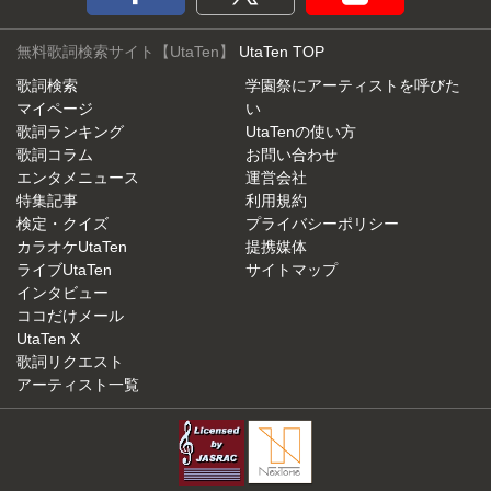
無料歌詞検索サイト【UtaTen】
UtaTen TOP
歌詞検索
学園祭にアーティストを呼びた
マイページ
い
歌詞ランキング
UtaTenの使い方
歌詞コラム
お問い合わせ
エンタメニュース
運営会社
特集記事
利用規約
検定・クイズ
プライバシーポリシー
カラオケUtaTen
提携媒体
ライブUtaTen
サイトマップ
インタビュー
ココだけメール
UtaTen X
歌詞リクエスト
アーティスト一覧