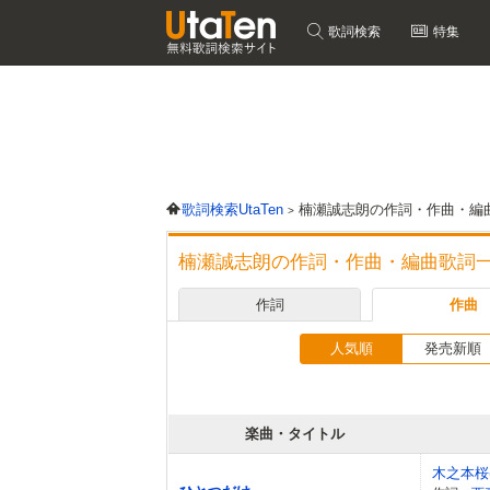
歌詞検索
特集
歌詞検索UtaTen
楠瀬誠志朗の作詞・作曲・編
楠瀬誠志朗の作詞・作曲・編曲歌詞
作詞
作曲
人気順
発売新順
楽曲・タイトル
木之本桜