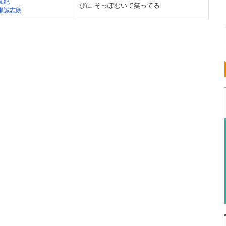
真紀
びに そっぽむいて笑ってる
瀬誠志朗