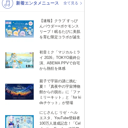
新着エンタメニュース
K-POP
演歌・歌謡
全て見る
バンド
洋楽
【速報】クラブ すっぴ
VTuber
ディズニー
んパウダー×ポケモンス
リープ！眠るたびに美肌
を育む限定コラボが誕生
初音ミク「マジカルミラ
イ 2026」TOKYO最終公
演、ABEMA PPVで自宅
から熱狂を体感
親子で宇宙の謎に挑む
夏！『真夜中の宇宙博物
館からの脱出』に「ファ
ミリーキット」と「for ki
dsチケット」が登場
にじさんじ リゼ・ヘル
エスタ、YouTube登録者
100万人達成記念！「Cel