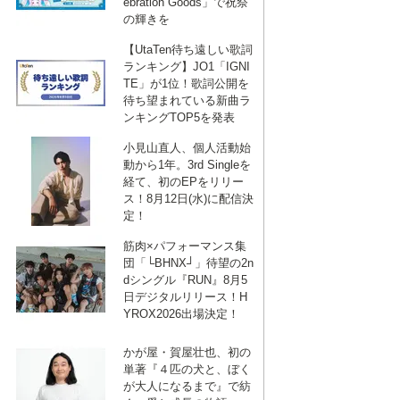
ebration Goods」で祝祭
の輝きを
【UtaTen待ち遠しい歌詞
ランキング】JO1「IGNI
TE」が1位！歌詞公開を
待ち望まれている新曲ラ
ンキングTOP5を発表
小見山直人、個人活動始
動から1年。3rd Singleを
経て、初のEPをリリー
ス！8月12日(水)に配信決
定！
筋肉×パフォーマンス集
団「└BHNX┘」待望の2n
dシングル『RUN』8月5
日デジタルリリース！H
YROX2026出場決定！
かが屋・賀屋壮也、初の
単著『４匹の犬と、ぼく
が大人になるまで』で紡