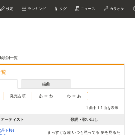
検定
ランキング
タグ
ニュース
カラオケ
曲歌詞一覧
一覧
編曲
発売古順
あ ⇒ わ
わ ⇒ あ
1 曲中 1-1 曲を表示
アーティスト
歌詞・歌い出し
(丹下桜)
まっすぐな瞳 いつも黙ってる 夢を見るた