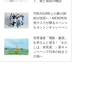
ぐ、愛と成長の物語
TREASUREとの夢の90
秒が現実へ！MENOKIN
泡マスクが贈るスペシャ
ルヨントンキャンペーン
世界遺産「飛鳥・藤原」
を杏さんと巡る！『わた
しは、奈良派。』新キャ
ンペーンで日本の始まり
の地へ