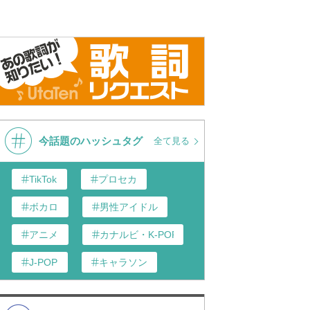
今話題のハッシュタグ
全て見る
TikTok
プロセカ
ボカロ
男性アイドル
アニメ
カナルビ・K-POP和訳
J-POP
キャラソン
あんスタ
歌い手