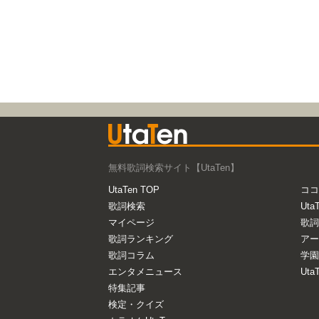
無料歌詞検索サイト【UtaTen】
UtaTen TOP
ココ
歌詞検索
Uta
マイページ
歌詞
歌詞ランキング
アー
歌詞コラム
学園
エンタメニュース
Ut
特集記事
検定・クイズ