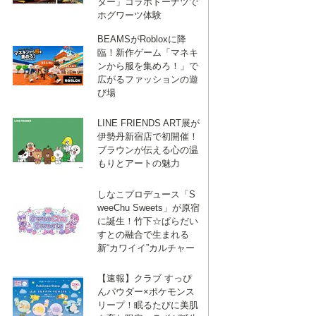
ター」コラボドーナツで
ホグワーツ体験
BEAMSがRobloxに降
臨！新作ゲーム「マネキ
ンから服を集めろ！」で
広がるファッションの遊
び場
LINE FRIENDS ART展が
伊勢丹新宿店で初開催！
ブラウンが伝える心の温
もりとアートの魅力
しなこプロデュース「S
weeChu Sweets」が原宿
に誕生！竹下☆ぱらだい
すとの融合で生まれる
新“カワイイ”カルチャー
【速報】クラブ すっぴ
んパウダー×ポケモンス
リープ！眠るたびに美肌