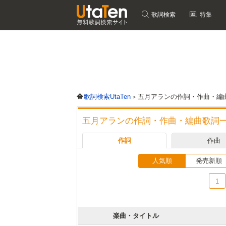
歌詞検索
特集
歌詞検索UtaTen
五月アランの作詞・作曲・編
五月アランの作詞・作曲・編曲歌詞
作詞
作曲
人気順
発売新順
1
楽曲・タイトル