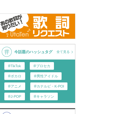
今話題のハッシュタグ
全て見る
TikTok
プロセカ
ボカロ
男性アイドル
アニメ
カナルビ・K-POP和訳
J-POP
キャラソン
あんスタ
歌い手