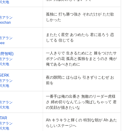
川大地
孤独に 打ち勝つ強さ それだけが ただ欲
月アラン
しかった
bochan
またたく星空 あつめたら 君に送ろう 恋
月アラン
してる 信じてる
bee
一人きりで 生きるためにと 棘をつけたサ
前野智昭)
ボテンの花 孤高と孤独をまとうのさ 俺が
月アラン
川大地
俺であるべきために
SERK
夜の隙間に ほらほら 引きずりこむぜ お
月アラン
前を
川大地
一番手は俺の出番さ 無敵のリーダー虎様
さ 締め切りなんてふっ飛ばしちゃって 君
月アラン
川大地
の笑顔が描きたいな
STAR
Ah キラキラと輝くの 特別な朝が Ah あた
月アラン
らしいステージへ
川大地