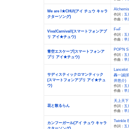
Alchemis
We are I★CHU!(アイ チュウ キャラ
作詞：
五
クターソング)
作曲：
早
F∞F
Viva!Carnival!(スマートフォンアプ
作詞：
五
リ アイ★チュウ)
作曲：
早
POP'N 
青空エスケープ(スマートフォンア
作詞：
五
プリ アイ★チュウ)
作曲：
早
Lancel
サディスティックロマンティック
轟一誠(
(スマートフォンアプリ アイ★チュ
井悠介)
ウ)
作詞：
五
作曲：
早
天上天下
花と散るらん
作詞：
五
作曲：
早
Twinkle B
カンフーガール(アイ チュウ キャラ
作詞：
五
クターソング)