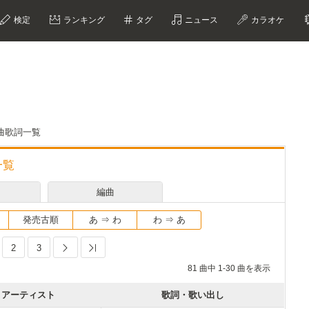
検定
ランキング
タグ
ニュース
カラオケ
曲歌詞一覧
一覧
編曲
発売古順
あ ⇒ わ
わ ⇒ あ
2
3
Next
Last
81 曲中 1-30 曲を表示
アーティスト
歌詞・歌い出し