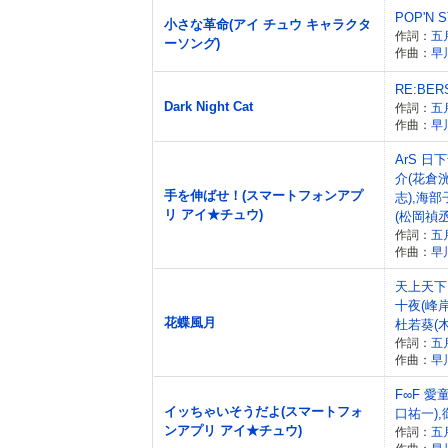
POP'N 
小さな革命(アイ チュウ キャラクタ
作詞：
五
ーソング)
作曲：
早
RE:BER
Dark Night Cat
作詞：
五
作曲：
早
ArS 日
介(花倉
手を伸ばせ！(スマートフォンアプ
志),海部
リ アイ★チュウ)
(松岡禎丞
作詞：
五
作曲：
早
天上天下
十夜(峰岸
花蝶風月
杜若葵(
作詞：
五
作曲：
早
F∞F 愛
イッちゃいそうだよ(スマートフォ
口祐一),
ンアプリ アイ★チュウ)
作詞：
五