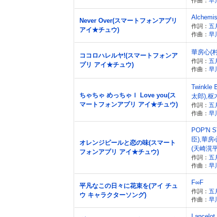
作曲：
早
Alchemis
Never Over(スマートフォンアプリ
作詞：
五
アイ★チュウ)
作曲：
早
華房心(
ココロハレルヤ!(スマートフォンア
作詞：
五
プリ アイ★チュウ)
作曲：
早
Twinkl
ちゃちゃ めっちゃＩ Love you(ス
太郎),枢
マートフォンアプリ アイ★チュウ)
作詞：
五
作曲：
早
POP'N
臣),華房
オレンジピールと恋の味(スマート
(天崎滉平
フォンアプリ アイ★チュウ)
作詞：
五
作曲：
早
F∞F
平凡なこの日々に花束を(アイ チュ
作詞：
五
ウ キャラクターソング)
作曲：
早
Lancelot