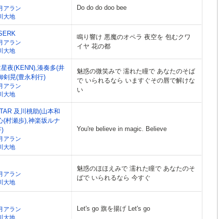
Do do do doo bee
月アラン
川大地
SERK
鳴り響け 悪魔のオペラ 夜空を 包むクワ
月アラン
イヤ 花の都
川大地
童星夜(KENN),湊奏多(井
魅惑の微笑みで 濡れた瞳で あなたのそば
御剣晃(豊永利行)
で いられるなら いますぐその唇で解けな
月アラン
い
川大地
 STAR 及川桃助(山本和
心(村瀬歩),神楽坂ルナ
You're believe in magic. Believe
)
月アラン
川大地
魅惑のほほえみで 濡れた瞳で あなたのそ
月アラン
ばで いられるなら 今すぐ
川大地
Let's go 旗を揚げ Let's go
月アラン
川大地