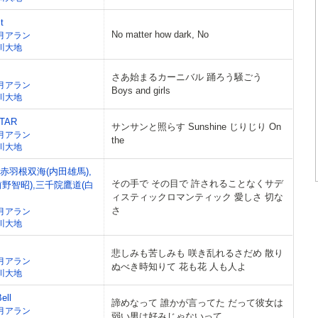
t
No matter how dark, No
月アラン
川大地
さあ始まるカーニバル 踊ろう騒ごう
月アラン
Boys and girls
川大地
STAR
サンサンと照らす Sunshine じりじり On
月アラン
the
川大地
ot 赤羽根双海(内田雄馬),
その手で その目で 許されることなくサデ
前野智昭),三千院鷹道(白
ィスティックロマンティック 愛しさ 切な
さ
月アラン
川大地
悲しみも苦しみも 咲き乱れるさだめ 散り
月アラン
ぬべき時知りて 花も花 人も人よ
川大地
ell
諦めなって 誰かが言ってた だって彼女は
月アラン
弱い男は好みじゃないって