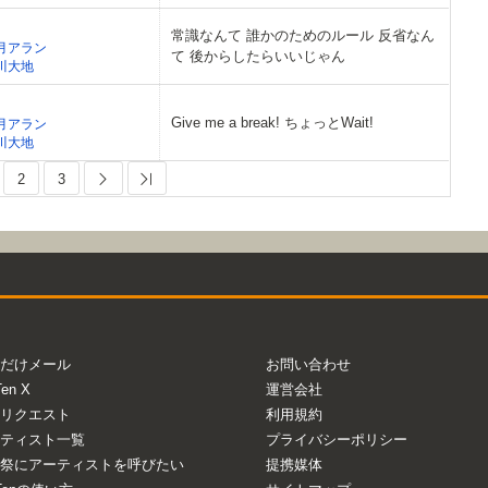
常識なんて 誰かのためのルール 反省なん
月アラン
て 後からしたらいいじゃん
川大地
Give me a break! ちょっとWait!
月アラン
川大地
2
3
Next
Last
だけメール
お問い合わせ
Ten X
運営会社
リクエスト
利用規約
ティスト一覧
プライバシーポリシー
祭にアーティストを呼びたい
提携媒体