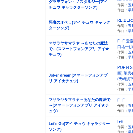
グラモフォン・ノスタルジー(アイ
作詞：
五
チュウ キャラクターソング)
作曲：
早
RE:BER
悪魔のオペラ(アイ チュウ キャラク
作詞：
五
ターソング)
作曲：
早
F∞F 愛
マサラヤサマラヤ ～あなたの魔法
口祐一),
で～(スマートフォンアプリ アイ★
作詞：
五
チュウ)
作曲：
早
POP'N
臣),華房
Joker dream(スマートフォンアプ
(天崎滉平
リ アイ★チュウ)
作詞：
五
作曲：
早
マサラヤサマラヤ～あなたの魔法で
F∞F
～(スマートフォンアプリ アイ★チ
作詞：
五
ュウ)
作曲：
早
I♥B
Let's Go(アイ チュウ キャラクター
作詞：
五
ソング)
作曲：
早