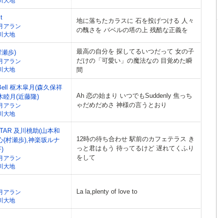
川大地
t
地に落ちたカラスに 石を投げつける 人々
月アラン
の醜さを バベルの塔の上 残酷な正義を
川大地
最高の自分を 探してるいつだって 女の子
村瀬歩)
だけの「可愛い」の魔法なの 目覚めた瞬
月アラン
川大地
間
e Bell 枢木皐月(森久保祥
Ah 恋の始まり いつでもSuddenly 焦っち
木睦月(近藤隆)
ゃだめだめさ 神様の言うとおり
月アラン
川大地
 STAR 及川桃助(山本和
12時の待ち合わせ 駅前のカフェテラス き
心(村瀬歩),神楽坂ルナ
っと君はもう 待ってるけど 遅れてくふり
)
をして
月アラン
川大地
La la,plenty of love to
月アラン
川大地