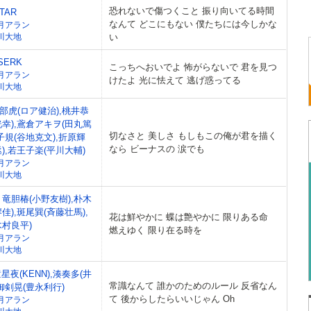
恐れないで傷つくこと 振り向いてる時間
STAR
なんて どこにもない 僕たちには今しかな
月アラン
川大地
い
SERK
こっちへおいでよ 怖がらないで 君を見つ
月アラン
けたよ 光に怯えて 逃げ惑ってる
川大地
下部虎(ロア健治),桃井恭
洸幸),鳶倉アキヲ(田丸篤
切なさと 美しさ もしもこの俺が君を描く
子規(谷地克文),折原輝
なら ビーナスの 涙でも
),若王子楽(平川大輔)
月アラン
川大地
 竜胆椿(小野友樹),朴木
佳),斑尾巽(斉藤壮馬),
花は鮮やかに 蝶は艶やかに 限りある命
木村良平)
燃えゆく 限り在る時を
月アラン
川大地
童星夜(KENN),湊奏多(井
常識なんて 誰かのためのルール 反省なん
御剣晃(豊永利行)
て 後からしたらいいじゃん Oh
月アラン