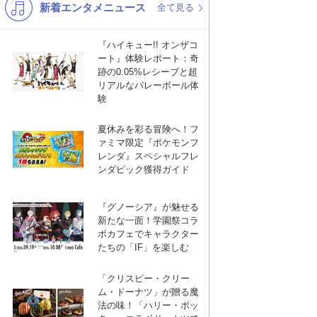
新着エンタメニュース
K-POP
バンド
全て見る
演歌・歌謡
洋楽
『ハイキュー!! オンザコ
ート』体験レポート：奇
VTuber
ディズニー
跡の0.05%レシーブと超
リアルなバレーボール体
験
夏休みを彩る冒険へ！フ
ァミマ限定『ポケモンフ
レンダ』スペシャルフレ
ンダピック獲得ガイド
『グノーシア』が魅せる
新たな一面！学園祭コラ
ボカフェでキャラクター
たちの「IF」を楽しむ
「クリスピー・クリー
ム・ドーナツ」が贈る魔
法の味！「ハリー・ポッ