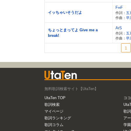
F∞F
イッちゃいそうだよ
作詞：
五
作曲：
早
ArS
ちょっとまってよ Give me a
作詞：
五
break!
作曲：
早
1
無料歌詞検索サイト【UtaTen】
UtaTen TOP
ココ
歌詞検索
Uta
マイページ
歌詞
歌詞ランキング
アー
歌詞コラム
学園