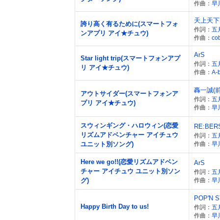
作曲：
早
天上天下
誇り高く有るために(スマートフォ
作詞：
五
ンアプリ アイ★チュウ)
作曲：
co
ArS
Star light trip(スマートフォンアプ
作詞：
五
リ アイ★チュウ)
作曲：
A-
轟一誠(
アウトサイダー(スマートフォンア
作詞：
五
プリ アイ★チュウ)
作曲：
早
スウィンギング・ハロウィン(恋愛
RE:BER
リズムアドベンチャー アイチュウ
作詞：
五
ユニット別ソング)
作曲：
早
Here we go!!(恋愛リズムアドベン
ArS
チャー アイチュウ ユニット別ソン
作詞：
五
グ)
作曲：
早
POP'N 
Happy Birth Day to us!
作詞：
五
作曲：
早