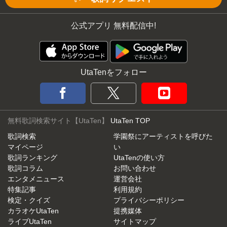
公式アプリ 無料配信中!
UtaTenをフォロー
無料歌詞検索サイト【UtaTen】
UtaTen TOP
歌詞検索
学園祭にアーティストを呼びた
マイページ
い
歌詞ランキング
UtaTenの使い方
歌詞コラム
お問い合わせ
エンタメニュース
運営会社
特集記事
利用規約
検定・クイズ
プライバシーポリシー
カラオケUtaTen
提携媒体
ライブUtaTen
サイトマップ