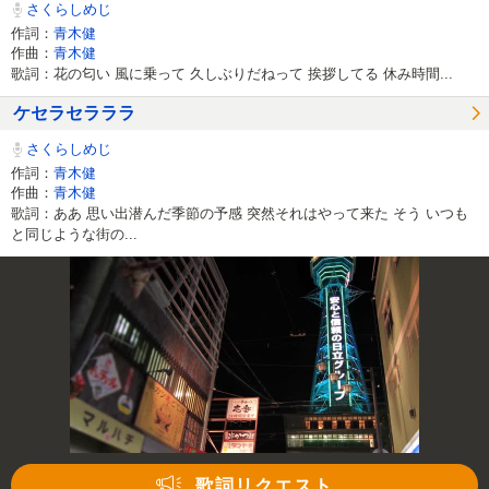
さくらしめじ
作詞：
青木健
作曲：
青木健
歌詞：花の匂い 風に乗って 久しぶりだねって 挨拶してる 休み時間...
ケセラセラララ
さくらしめじ
作詞：
青木健
作曲：
青木健
歌詞：ああ 思い出潜んだ季節の予感 突然それはやって来た そう いつも
と同じような街の...
00:00
/
01:31
歌詞リクエスト