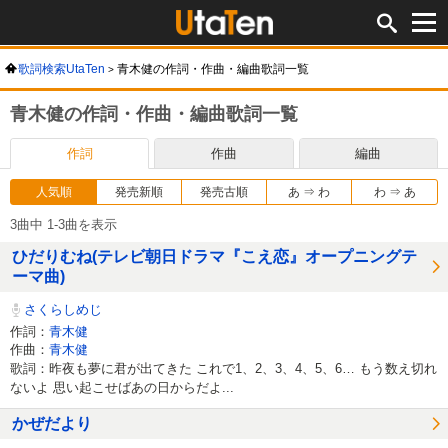
歌詞検索UtaTen
青木健の作詞・作曲・編曲歌詞一覧
青木健の作詞・作曲・編曲歌詞一覧
作詞
作曲
編曲
人気順
発売新順
発売古順
あ ⇒ わ
わ ⇒ あ
3曲中 1-3曲を表示
ひだりむね(テレビ朝日ドラマ『こえ恋』オープニングテ
ーマ曲)
さくらしめじ
作詞：
青木健
作曲：
青木健
歌詞：昨夜も夢に君が出てきた これで1、2、3、4、5、6… もう数え切れ
ないよ 思い起こせばあの日からだよ...
かぜだより