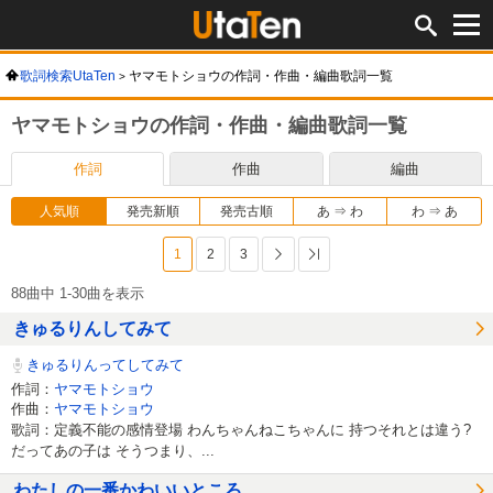
歌詞検索UtaTen
ヤマモトショウの作詞・作曲・編曲歌詞一覧
ヤマモトショウの作詞・作曲・編曲歌詞一覧
作詞
作曲
編曲
人気順
発売新順
発売古順
あ ⇒ わ
わ ⇒ あ
1
2
3
次へ
最後へ
88曲中 1-30曲を表示
きゅるりんしてみて
きゅるりんってしてみて
作詞：
ヤマモトショウ
作曲：
ヤマモトショウ
歌詞：定義不能の感情登場 わんちゃんねこちゃんに 持つそれとは違う?
だってあの子は そうつまり、...
わたしの一番かわいいところ