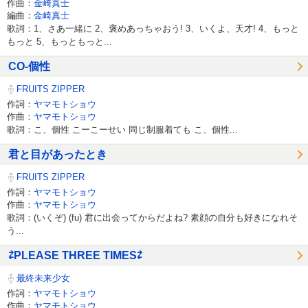
作曲：
金崎真士
編曲：
金崎真士
歌詞：1、さあ一緒に 2、褒めあっちゃおう! 3、いくよ、天才! 4、もっと
もっと 5、もっともっと...
CO-個性
FRUITS ZIPPER
作詞：
ヤマモトショウ
作曲：
ヤマモトショウ
歌詞：こ、個性 こーこーせい 同じ制服着ても こ、個性...
君と目があったとき
FRUITS ZIPPER
作詞：
ヤマモトショウ
作曲：
ヤマモトショウ
歌詞：(いくぞ) (fu) 君に出会ってからだよね? 素顔の自分も好きになれそ
う...
⇄PLEASE THREE TIMES⇄
最終未来少女
作詞：
ヤマモトショウ
作曲：
ヤマモトショウ