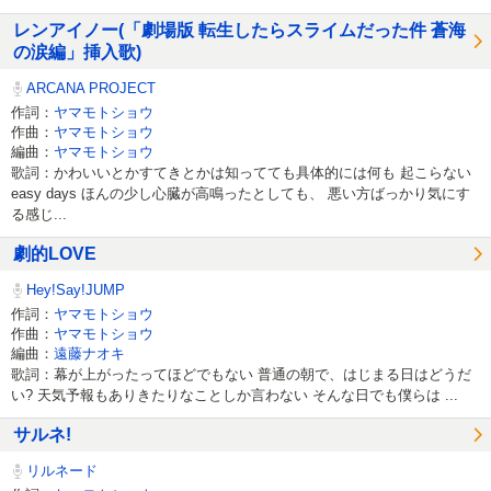
レンアイノー(「劇場版 転生したらスライムだった件 蒼海
の涙編」挿入歌)
ARCANA PROJECT
作詞：
ヤマモトショウ
作曲：
ヤマモトショウ
編曲：
ヤマモトショウ
歌詞：かわいいとかすてきとかは知ってても具体的には何も 起こらない
easy days ほんの少し心臓が高鳴ったとしても、 悪い方ばっかり気にす
る感じ...
劇的LOVE
Hey!Say!JUMP
作詞：
ヤマモトショウ
作曲：
ヤマモトショウ
編曲：
遠藤ナオキ
歌詞：幕が上がったってほどでもない 普通の朝で、はじまる日はどうだ
い? 天気予報もありきたりなことしか言わない そんな日でも僕らは ...
サルネ!
リルネード