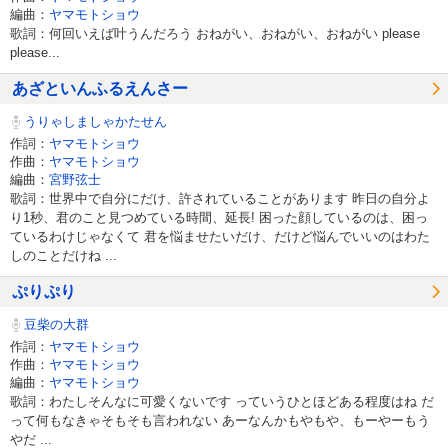
編曲：
ヤマモトショウ
歌詞：何回いえば叶うんだろう おねがい、おねがい、おねがい please
please...
あざといんふるえんさー
うりゃしましゃかたせん
作詞：
ヤマモトショウ
作曲：
ヤマモトショウ
編曲：
宮野弦士
歌詞：世界中で自分にだけ、許されていることがあります 昨日の自分よ
り1秒、君のこと見つめている時間、延長! 困った顔しているのは、困っ
ているわけじゃなくて 君を悩ませたいだけ、だけど悩んでいいのはわた
しのことだけね ...
ぷりぷり
豆柴の大群
作詞：
ヤマモトショウ
作曲：
ヤマモトショウ
編曲：
ヤマモトショウ
歌詞：わたしそんなに可愛くないです っていうひとほどある程度はね だ
って何もなきゃそもそも言われない あーなんかもやもや、もーやーもう
やだ ...