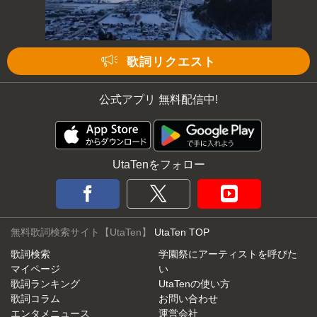
歌詞リクエスト
公式アプリ 無料配信中!
UtaTenをフォロー
無料歌詞検索サイト【UtaTen】
UtaTen TOP
歌詞検索
学園祭にアーティストを呼びた
マイページ
い
歌詞ランキング
UtaTenの使い方
歌詞コラム
お問い合わせ
エンタメニュース
運営会社