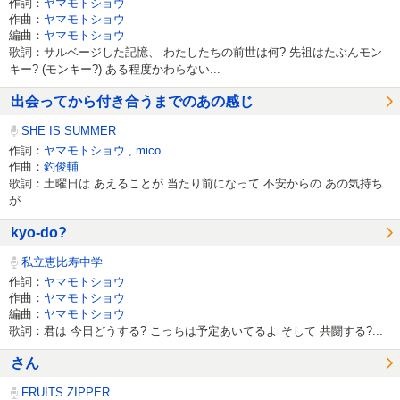
作詞：
ヤマモトショウ
作曲：
ヤマモトショウ
編曲：
ヤマモトショウ
歌詞：サルベージした記憶、 わたしたちの前世は何? 先祖はたぶんモン
キー? (モンキー?) ある程度かわらない...
出会ってから付き合うまでのあの感じ
SHE IS SUMMER
作詞：
ヤマモトショウ
,
mico
作曲：
釣俊輔
歌詞：土曜日は あえることが 当たり前になって 不安からの あの気持ち
が...
kyo-do?
私立恵比寿中学
作詞：
ヤマモトショウ
作曲：
ヤマモトショウ
編曲：
ヤマモトショウ
歌詞：君は 今日どうする? こっちは予定あいてるよ そして 共闘する?...
さん
FRUITS ZIPPER