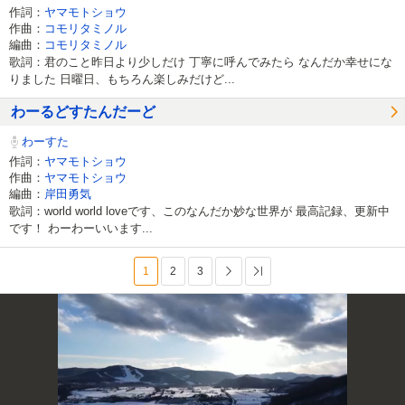
作詞：
ヤマモトショウ
作曲：
コモリタミノル
編曲：
コモリタミノル
歌詞：君のこと昨日より少しだけ 丁寧に呼んでみたら なんだか幸せにな
りました 日曜日、もちろん楽しみだけど...
わーるどすたんだーど
わーすた
作詞：
ヤマモトショウ
作曲：
ヤマモトショウ
編曲：
岸田勇気
歌詞：world world loveです、このなんだか妙な世界が 最高記録、更新中
です！ わーわーいいます...
1
2
3
次へ
最後へ