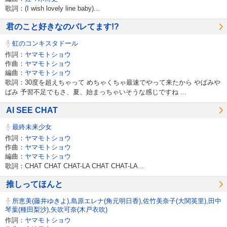
歌詞：(I wish lovely line baby)...
君のこと好きなのバレてます!?
虹のコンキスタドール
作詞：
ヤマモトショウ
作曲：
ヤマモトショウ
編曲：
ヤマモトショウ
歌詞：30度を超えちゃって めちゃくちゃ最速でやって来たから やばみや
ばみ 予習不足でもさ、夏、始まっちゃいそうな感じですね ...
AI SEE CHAT
最終未来少女
作詞：
ヤマモトショウ
作曲：
ヤマモトショウ
編曲：
ヤマモトショウ
歌詞：CHAT CHAT CHAT-LA CHAT CHAT-LA...
推しってほんと
所恵美(藤井ゆきよ),島原エレナ(角元明日香),佐竹美奈子(大関英里),田中
琴葉(種田梨沙),矢吹可奈(木戸衣吹)
作詞：
ヤマモトショウ