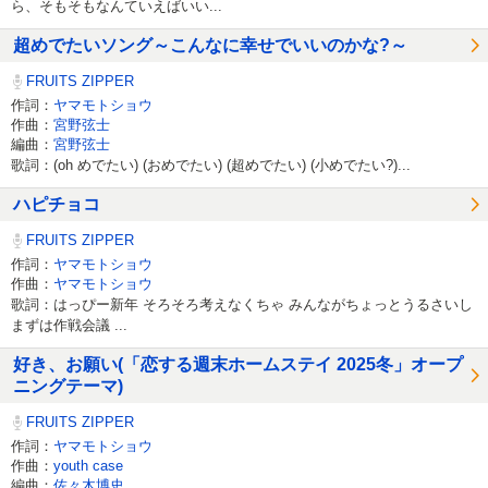
ら、そもそもなんていえばいい...
超めでたいソング～こんなに幸せでいいのかな?～
FRUITS ZIPPER
作詞：
ヤマモトショウ
作曲：
宮野弦士
編曲：
宮野弦士
歌詞：(oh めでたい) (おめでたい) (超めでたい) (小めでたい?)...
ハピチョコ
FRUITS ZIPPER
作詞：
ヤマモトショウ
作曲：
ヤマモトショウ
歌詞：はっぴー新年 そろそろ考えなくちゃ みんながちょっとうるさいし
まずは作戦会議 ...
好き、お願い(「恋する週末ホームステイ 2025冬」オープ
ニングテーマ)
FRUITS ZIPPER
作詞：
ヤマモトショウ
作曲：
youth case
編曲：
佐々木博史