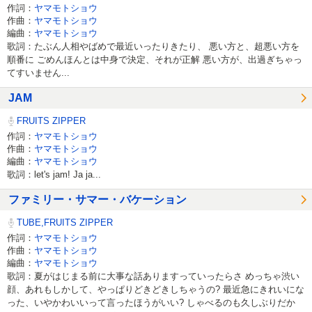
作詞：
ヤマモトショウ
作曲：
ヤマモトショウ
編曲：
ヤマモトショウ
歌詞：たぶん人相やばめで最近いったりきたり、 悪い方と、超悪い方を
順番に ごめんほんとは中身で決定、それが正解 悪い方が、出過ぎちゃっ
てすいません...
JAM
FRUITS ZIPPER
作詞：
ヤマモトショウ
作曲：
ヤマモトショウ
編曲：
ヤマモトショウ
歌詞：let's jam! Ja ja...
ファミリー・サマー・バケーション
TUBE,FRUITS ZIPPER
作詞：
ヤマモトショウ
作曲：
ヤマモトショウ
編曲：
ヤマモトショウ
歌詞：夏がはじまる前に大事な話ありますっていったらさ めっちゃ渋い
顔、あれもしかして、やっぱりどきどきしちゃうの? 最近急にきれいにな
った、いやかわいいって言ったほうがいい? しゃべるのも久しぶりだか