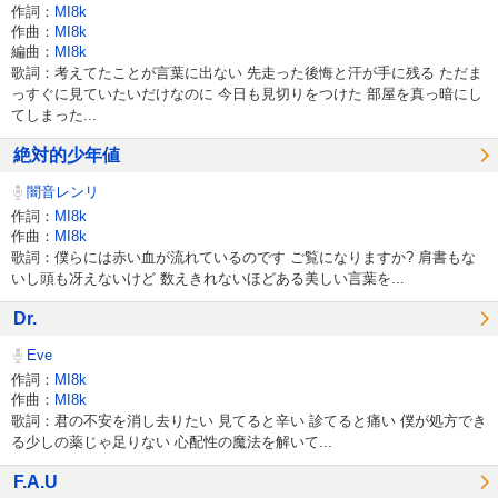
作詞：
MI8k
作曲：
MI8k
編曲：
MI8k
歌詞：考えてたことが言葉に出ない 先走った後悔と汗が手に残る ただま
っすぐに見ていたいだけなのに 今日も見切りをつけた 部屋を真っ暗にし
てしまった...
絶対的少年値
闇音レンリ
作詞：
MI8k
作曲：
MI8k
歌詞：僕らには赤い血が流れているのです ご覧になりますか? 肩書もな
いし頭も冴えないけど 数えきれないほどある美しい言葉を...
Dr.
Eve
作詞：
MI8k
作曲：
MI8k
歌詞：君の不安を消し去りたい 見てると辛い 診てると痛い 僕が処方でき
る少しの薬じゃ足りない 心配性の魔法を解いて...
F.A.U