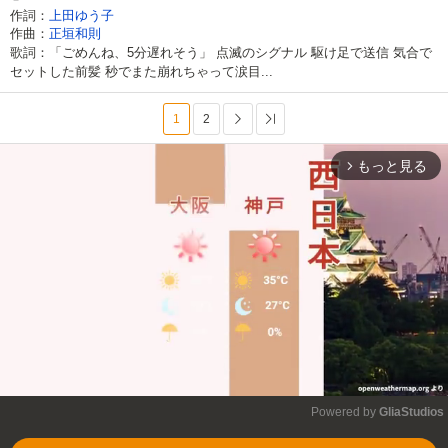
作詞：
上田ゆう子
作曲：
正垣和則
歌詞：「ごめんね、5分遅れそう」 点滅のシグナル 駆け足で送信 気合で
セットした前髪 秒でまた崩れちゃって涙目...
1
2
次へ
最後へ
もっと見る
arrow_forward_ios
Powered by 
GliaStudios