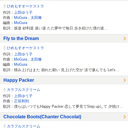
ひめもすオーケストラ
作詞：
上田ゆう子
作曲：
MoGura
,
太田脩
編曲：
MoGura
歌詞：坂道 砂利道 迷い道 ただ夢中で毎日 歩き続けた僕の道...
Fly to the Dream
ひめもすオーケストラ
作詞：
上田ゆう子
作曲：
MoGura
,
太田脩
編曲：
MoGura
歌詞：積み上げはまた 崩れた願い 見上げた空が 涙で滲んでも Let's...
Happy Packer
カラフルスクリーム
作詞：
上田ゆう子
作曲：
正垣和則
歌詞：僕らはいつでもHappy Packer 恋して夢見てStep upして 夕焼け...
Chocolate Boots(Chanter Chocolat)
カラフルスクリーム