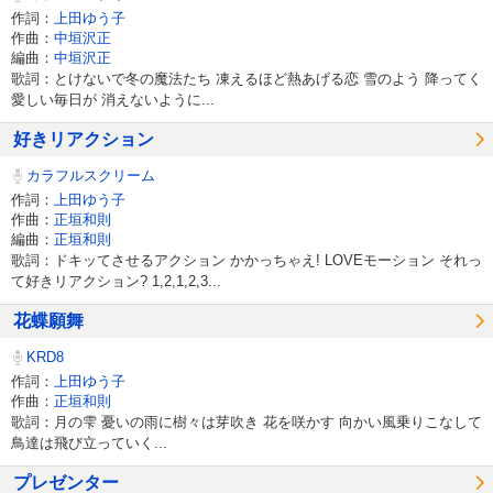
作詞：
上田ゆう子
作曲：
中垣沢正
編曲：
中垣沢正
歌詞：とけないで冬の魔法たち 凍えるほど熱あげる恋 雪のよう 降ってく
愛しい毎日が 消えないように...
好きリアクション
カラフルスクリーム
作詞：
上田ゆう子
作曲：
正垣和則
編曲：
正垣和則
歌詞：ドキッてさせるアクション かかっちゃえ! LOVEモーション それっ
て好きリアクション? 1,2,1,2,3...
花蝶願舞
KRD8
作詞：
上田ゆう子
作曲：
正垣和則
歌詞：月の雫 憂いの雨に樹々は芽吹き 花を咲かす 向かい風乗りこなして
鳥達は飛び立っていく...
プレゼンター