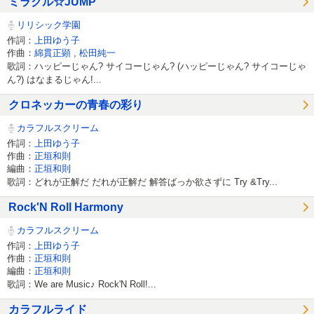
ミラクル☆JUMP
リリシック学園
作詞：
上田ゆう子
作曲：
綿貫正顕
,
松田純一
歌詞：ハッピーじゃん? サイコーじゃん? (ハッピーじゃん? サイコーじゃ
ん?) はなまるじゃん!...
クロネッカーの青春の彩り
カラフルスクリーム
作詞：
上田ゆう子
作曲：
正垣和則
編曲：
正垣和則
歌詞：どれが正解だ だれが正解だ 解答ばっか欲さずに Try &Try...
Rock'N Roll Harmony
カラフルスクリーム
作詞：
上田ゆう子
作曲：
正垣和則
編曲：
正垣和則
歌詞：We are Music♪ Rock'N Roll!...
カラフルライド