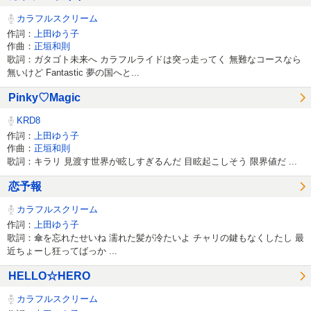
カラフルスクリーム
作詞：
上田ゆう子
作曲：
正垣和則
歌詞：ガタゴト未来へ カラフルライドは突っ走ってく 無難なコースなら
無いけど Fantastic 夢の国へと...
Pinky♡Magic
KRD8
作詞：
上田ゆう子
作曲：
正垣和則
歌詞：キラリ 見渡す世界が眩しすぎるんだ 目眩起こしそう 限界値だ ...
恋予報
カラフルスクリーム
作詞：
上田ゆう子
歌詞：傘を忘れたせいね 濡れた髪が冷たいよ チャリの鍵もなくしたし 最
近ちょーし狂ってばっか ...
HELLO☆HERO
カラフルスクリーム