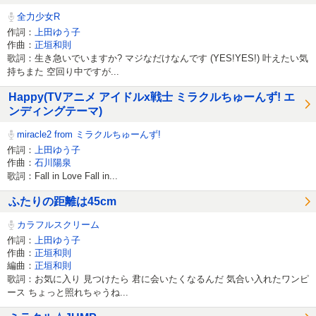
全力少女R
作詞：
上田ゆう子
作曲：
正垣和則
歌詞：生き急いでいますか? マジなだけなんです (YES!YES!) 叶えたい気
持ちまた 空回り中ですが...
Happy(TVアニメ アイドルx戦士 ミラクルちゅーんず! エ
ンディングテーマ)
miracle2 from ミラクルちゅーんず!
作詞：
上田ゆう子
作曲：
石川陽泉
歌詞：Fall in Love Fall in...
ふたりの距離は45cm
カラフルスクリーム
作詞：
上田ゆう子
作曲：
正垣和則
編曲：
正垣和則
歌詞：お気に入り 見つけたら 君に会いたくなるんだ 気合い入れたワンピ
ース ちょっと照れちゃうね...