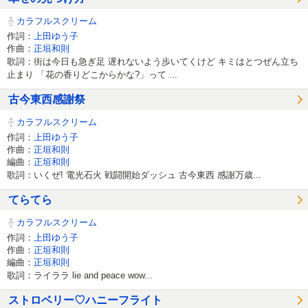
カラフルスクリーム
作詞：
上田ゆう子
作曲：
正垣和則
歌詞：街は今日も急ぎ足 遅れないよう歩いてくけど キミはとつぜん立ち
止まり 「花の香りどこからかな?」って ...
古今東西感謝祭
カラフルスクリーム
作詞：
上田ゆう子
作曲：
正垣和則
編曲：
正垣和則
歌詞：いくぜ! 電光石火 戦闘開始ダッシュ 古今東西 感謝万歳...
てらてら
カラフルスクリーム
作詞：
上田ゆう子
作曲：
正垣和則
編曲：
正垣和則
歌詞：ライララ lie and peace wow...
ストロベリー♡ハニーフライト