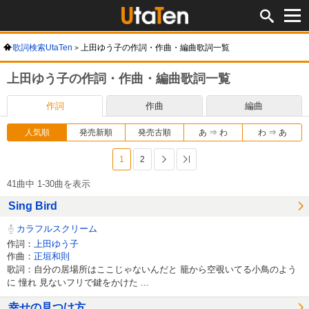
歌詞検索UtaTen
上田ゆう子の作詞・作曲・編曲歌詞一覧
上田ゆう子の作詞・作曲・編曲歌詞一覧
作詞
作曲
編曲
人気順
発売新順
発売古順
あ ⇒ わ
わ ⇒ あ
1
2
次へ
最後へ
41曲中 1-30曲を表示
Sing Bird
カラフルスクリーム
作詞：
上田ゆう子
作曲：
正垣和則
歌詞：自分の居場所はここじゃないんだと 籠から空覗いてる小鳥のよう
に 憧れ 見ないフリで鍵をかけた ...
幸せの見つけ方