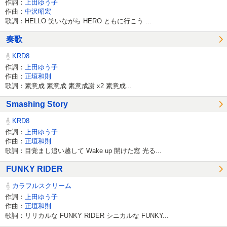
作詞：
上田ゆう子
作曲：
中沢昭宏
歌詞：HELLO 笑いながら HERO ともに行こう ...
奏歌
KRD8
作詞：
上田ゆう子
作曲：
正垣和則
歌詞：素意成 素意成 素意成謝 x2 素意成...
Smashing Story
KRD8
作詞：
上田ゆう子
作曲：
正垣和則
歌詞：目覚まし追い越して Wake up 開けた窓 光る...
FUNKY RIDER
カラフルスクリーム
作詞：
上田ゆう子
作曲：
正垣和則
歌詞：リリカルな FUNKY RIDER シニカルな FUNKY...