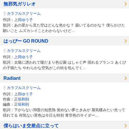
無邪気ガリレオ
カラフルスクリーム
作詞：
上田ゆう子
歌詞：あの星から見た空はどんな色かな？ 届いてるのかな？ 僕らかけた
願いごと ムズカシイことわからないけど...
はっぴー GO ROUND
カラフルスクリーム
作詞：
上田ゆう子
歌詞：太陽に誘われて陽だまり色公園 はしゃぐ声 揺れるブランコ あくび
の子猫たち やわらかな空気がこの街を包んでく...
Radiant
カラフルスクリーム
作詞：
上田ゆう子
作曲：
正垣和則
編曲：
正垣和則
歌詞：下がらない39度の知恵熱 覚めない夢ときみが 蜃気楼みたい光って
揺れてる 何気ない景色は今日も特別 青空色のサイダー...
僕らはいま交差点に立って