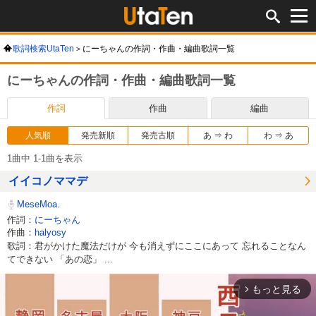
歌詞検索UtaTen
にーちゃんの作詞・作曲・編曲歌詞一覧
にーちゃんの作詞・作曲・編曲歌詞一覧
作詞
作曲
編曲
人気順
発売新順
発売古順
あ ⇒ わ
わ ⇒ あ
1曲中 1-1曲を表示
イイコノママデ
MeseMoa.
作詞：
にーちゃん
作曲：
halyosy
歌詞：君がかけた魔法だけが 今も消えずにここにあって 忘れることなん
てできない 「あの恋」 ...
もっと見る
arrow_forward_ios