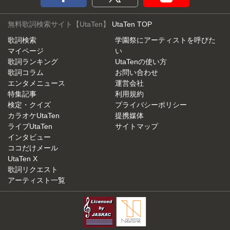
無料歌詞検索サイト【UtaTen】
UtaTen TOP
歌詞検索
学園祭にアーティストを呼びた
マイページ
い
歌詞ランキング
UtaTenの使い方
歌詞コラム
お問い合わせ
エンタメニュース
運営会社
特集記事
利用規約
検定・クイズ
プライバシーポリシー
カラオケUtaTen
提携媒体
ライブUtaTen
サイトマップ
インタビュー
ココだけメール
UtaTen X
歌詞リクエスト
アーティスト一覧