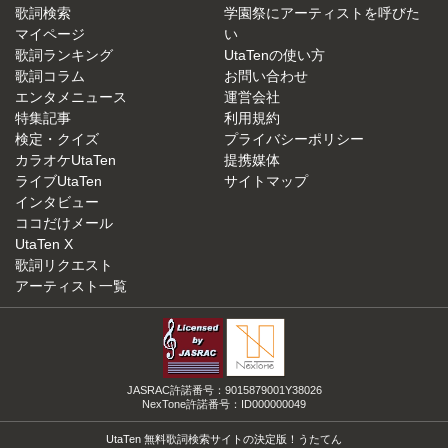
歌詞検索
学園祭にアーティストを呼びた
マイページ
い
歌詞ランキング
UtaTenの使い方
歌詞コラム
お問い合わせ
エンタメニュース
運営会社
特集記事
利用規約
検定・クイズ
プライバシーポリシー
カラオケUtaTen
提携媒体
ライブUtaTen
サイトマップ
インタビュー
ココだけメール
UtaTen X
歌詞リクエスト
アーティスト一覧
JASRAC許諾番号：9015879001Y38026
NexTone許諾番号：ID000000049
UtaTen 無料歌詞検索サイトの決定版！うたてん