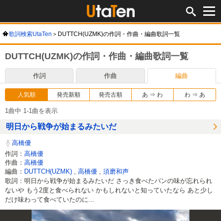
歌詞検索UtaTen
DUTTCH(UZMK)の作詞・作曲・編曲歌詞一覧
DUTTCH(UZMK)の作詞・作曲・編曲歌詞一覧
作詞
作曲
編曲
人気順
発売新順
発売古順
あ ⇒ わ
わ ⇒ あ
1曲中 1-1曲を表示
明日から戦争が始まるみたいだ
高橋優
作詞：
高橋優
作曲：
高橋優
編曲：
DUTTCH(UZMK)
,
高橋優
,
須磨和声
歌詞：明日から戦争が始まるみたいだ さっき食べたパンの味が忘れられ
ないや もう2度と食べられない かもしれないと知っていたなら あと少し
だけ味わって食べていたのに...