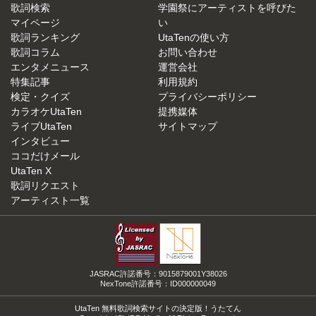
歌詞検索
学園祭にアーティストを呼びた
マイページ
い
歌詞ランキング
UtaTenの使い方
歌詞コラム
お問い合わせ
エンタメニュース
運営会社
特集記事
利用規約
検定・クイズ
プライバシーポリシー
カラオケUtaTen
提携媒体
ライブUtaTen
サイトマップ
インタビュー
ココだけメール
UtaTen X
歌詞リクエスト
アーティスト一覧
JASRAC許諾番号：9015879001Y38026
NexTone許諾番号：ID000000049
UtaTen 無料歌詞検索サイトの決定版！うたてん