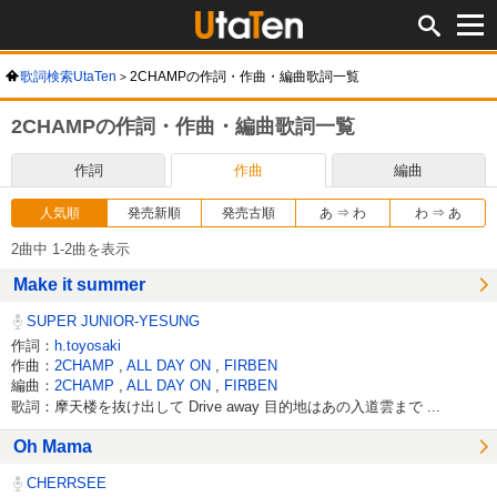
歌詞検索UtaTen
2CHAMPの作詞・作曲・編曲歌詞一覧
2CHAMPの作詞・作曲・編曲歌詞一覧
作詞
作曲
編曲
人気順
発売新順
発売古順
あ ⇒ わ
わ ⇒ あ
2曲中 1-2曲を表示
Make it summer
SUPER JUNIOR-YESUNG
作詞：
h.toyosaki
作曲：
2CHAMP
,
ALL DAY ON
,
FIRBEN
編曲：
2CHAMP
,
ALL DAY ON
,
FIRBEN
歌詞：摩天楼を抜け出して Drive away 目的地はあの入道雲まで ...
Oh Mama
CHERRSEE