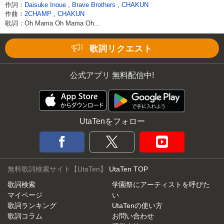
作詞：
Daisuke Inoue
,
Brave Brothers
,
CHAKUN
作曲：
2CHAMP
,
CHAKUN
歌詞：Oh Mama Oh Mama Oh...
Loaded
:
62.90%
/
Unmute
歌詞リクエスト
公式アプリ 無料配信中!
UtaTenをフォロー
無料歌詞検索サイト【UtaTen】
UtaTen TOP
歌詞検索
学園祭にアーティストを呼びた
マイページ
い
歌詞ランキング
UtaTenの使い方
歌詞コラム
お問い合わせ