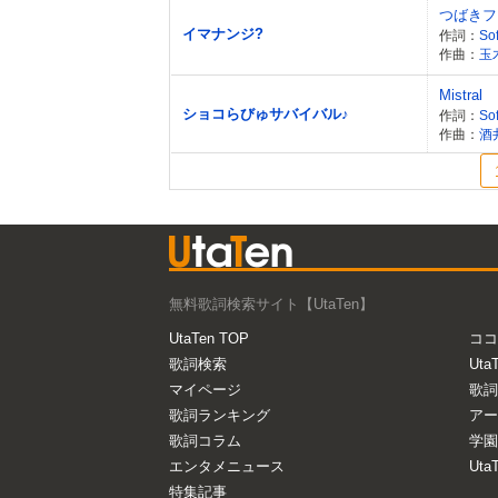
つばきフ
イマナンジ?
作詞：
Sof
作曲：
玉
Mistral
ショコらびゅサバイバル♪
作詞：
Sof
作曲：
酒
無料歌詞検索サイト【UtaTen】
UtaTen TOP
ココ
歌詞検索
Uta
マイページ
歌詞
歌詞ランキング
アー
歌詞コラム
学園
エンタメニュース
Ut
特集記事