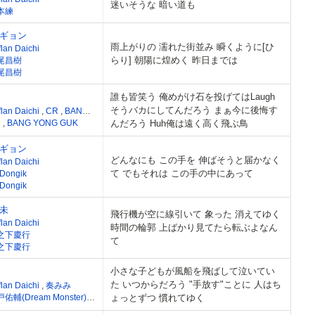
迷いそうな 暗い道も
本練
ギョン
雨上がりの 濡れた街並み 瞬くように[ひ
lan Daichi
らり] 朝陽に煌めく 昨日までは
尾昌樹
尾昌樹
誰も皆笑う 俺めがけ石を投げてはLaugh
そうバカにしてんだろう まぁ今に後悔す
flan Daichi
,
CR
,
BANG YONG GUK
,
Zelo
R
,
BANG YONG GUK
んだろう Huh俺は遠く高く飛ぶ鳥
ギョン
どんなにも この手を 伸ばそうと届かなく
lan Daichi
て でもそれは この手の中にあって
 Dongik
 Dongik
未
飛行機が空に線引いて 象った 消えてゆく
lan Daichi
時間の輪郭 上ばかり見てたら転ぶよなん
之下慶行
て
之下慶行
小さな子どもが風船を飛ばして泣いてい
た いつからだろう "手放す"ことに 人はち
flan Daichi
,
奏みみ
白戸佑輔(Dream Monster)
,
奏みみ
ょっとずつ 慣れてゆく