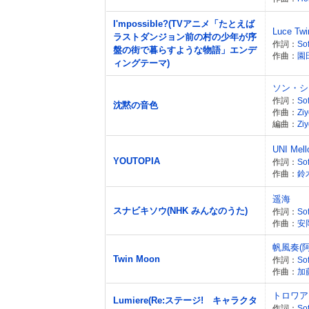
I'mpossible?(TVアニメ「たとえば
Luce Tw
ラストダンジョン前の村の少年が序
作詞：
Sof
盤の街で暮らすような物語」エンデ
作曲：
園
ィングテーマ)
ソン・シ
作詞：
Sof
沈黙の音色
作曲：
Zi
編曲：
Zi
UNI Mell
YOUTOPIA
作詞：
Sof
作曲：
鈴
遥海
スナビキソウ(NHK みんなのうた)
作詞：
Sof
作曲：
安
帆風奏(
Twin Moon
作詞：
Sof
作曲：
加
トロワア
Lumiere(Re:ステージ! キャラクタ
作詞：
Sof