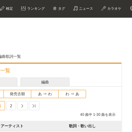
検定
ランキング
タグ
ニュース
カラオケ
曲・編曲歌詞一覧
詞一覧
編曲
発売古順
あ ⇒ わ
わ ⇒ あ
1
2
Next
Last
40 曲中 1-30 曲を表示
アーティスト
歌詞・歌い出し