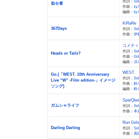
作詞：
Sof
似セ者
作曲：
ね
編曲：
ね
KiRaRe
367Days
作詞：
Sof
作曲：
伊
コメティ
作詞：
Sof
Heads or Tails?
作曲：
Gi
編曲：
涼
WEST.
Go.(「WEST. 10th Anniversary
作詞：
Sof
Live “W” -Film edition-」イメージ
作曲：
鈴
ソング)
編曲：
鈴
SparQle
ガムシャライフ
作詞：
Sof
作曲：
本多
Run Girl
Darling Darling
作詞：
So
作曲：
高