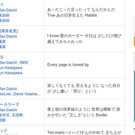
ァ
あ～だこ～だ言ったって なんだかんだ
lan Daichi
True あの日芽生えた Habibti
尾昌樹
尾昌樹
(薄井友里)
I know 愛のボーダー 今日は 少しだけ飛び
lan Daichi
越えてみちゃおっか
藤翼
藤翼
ES
flan Daichi
,
ЯIRE
Every page is turned by
un Hasegawa
un Hasegawa
楽しくなくても 笑えるように なった自分
lan Daichi
が 少し嫌い 「周り」という
moLow
,
Davor Vulama
,
Alisha Pillay
ーカラーズ
夜と朝の境界線のように 世界は曖昧で 誰
lan Daichi
かが引いた "正しさ"という Border
楽寺澪
,
石黒剛
黒剛
ック
Yes-man(ハイハイ)すんのやめて 立ち上が