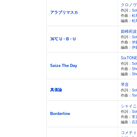
クロノヴ
作詞：
Sof
アラブリマスカ
作曲：
松
編曲：
松
姫崎莉波
作詞：
Sof
36℃ U・B・U
作曲：
伊
編曲：
伊
SixTON
作詞：
So
Seize The Day
作曲：
Sh
編曲：
Sh
琴音
真価論
作詞：
Sof
作曲：
To
シャイニ
作詞：
Sof
Borderline
作曲：
常
編曲：
石
コメティ