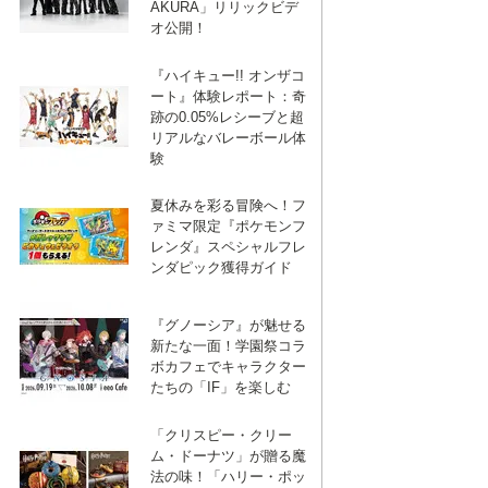
AKURA」リリックビデ
オ公開！
『ハイキュー!! オンザコ
ート』体験レポート：奇
跡の0.05%レシーブと超
リアルなバレーボール体
験
夏休みを彩る冒険へ！フ
ァミマ限定『ポケモンフ
レンダ』スペシャルフレ
ンダピック獲得ガイド
『グノーシア』が魅せる
新たな一面！学園祭コラ
ボカフェでキャラクター
たちの「IF」を楽しむ
「クリスピー・クリー
ム・ドーナツ」が贈る魔
法の味！「ハリー・ポッ