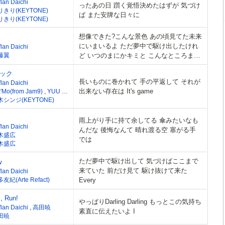
lan Daichi
ったあの日 躓く覚悟決めたはずが 気づけ
りきり(KEYTONE)
ば また安牌な日々に
りきり(KEYTONE)
想像できた?こんな景色 あの頃見てた未来
にいまいるよ ただ夢中で駆け出したけれ
lan Daichi
藤翼
ど いつのまにかキミと こんなところまで
来てたね
ック
長いものに巻かれて 手の平返して それが
lan Daichi
出来ない存在は It's game
z'Mo(from Jam9)
,
YUU for YOU
木シンジ(KEYTONE)
雨上がり手に持て余してる 傘みたいなも
lan Daichi
んだな 後悔なんて 晴れ渡る空 塞がる手
木盛広
では
木盛広
ただ夢中で駆け出して 気づけばここまで
w
来ていた 前だけ見て 駆け抜けて来た
lan Daichi
友紀(Arte Refact)
Every
s, Run!
やっぱりDarling Darling もっとこの気持ち
flan Daichi
,
高田暁
素直に伝えたいよ I
田暁