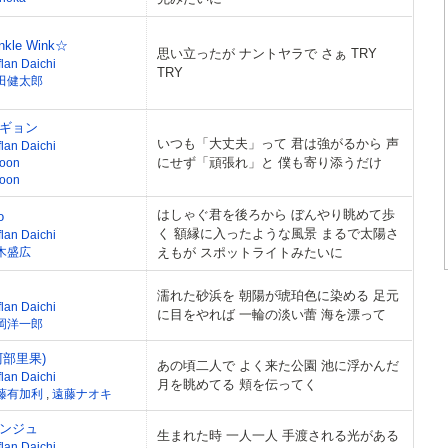
inkle Wink☆
思い立ったが ナントヤラで さぁ TRY
lan Daichi
TRY
田健太郎
ギョン
いつも「大丈夫」って 君は強がるから 声
lan Daichi
にせず「頑張れ」と 僕も寄り添うだけ
yoon
yoon
はしゃぐ君を後ろから ぼんやり眺めて歩
o
く 額縁に入ったような風景 まるで太陽さ
lan Daichi
木盛広
えもが スポットライトみたいに
濡れた砂浜を 朝陽が琥珀色に染める 足元
lan Daichi
に目をやれば 一輪の淡い蕾 海を漂って
岡洋一郎
阿部里果)
あの頃二人で よく来た公園 池に浮かんだ
lan Daichi
月を眺めてる 頬を伝ってく
藤有加利
,
遠藤ナオキ
ンジュ
生まれた時 一人一人 手渡される光がある
lan Daichi