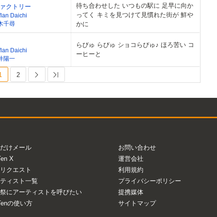
待ち合わせした いつもの駅に 足早に向か
ァクトリー
ってく キミを見つけて見慣れた街が 鮮や
lan Daichi
木千尋
かに
らびゅ らびゅ ショコらびゅ♪ ほろ苦い コ
lan Daichi
ーヒーと
井陽一
1
2
Next
Last
だけメール
お問い合わせ
Ten X
運営会社
リクエスト
利用規約
ティスト一覧
プライバシーポリシー
祭にアーティストを呼びたい
提携媒体
aTenの使い方
サイトマップ