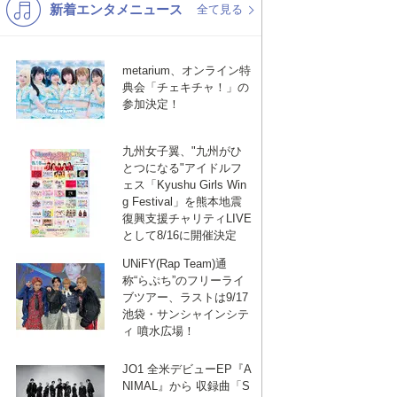
新着エンタメニュース
K-POP
洋楽
全て見る
バンド
演歌・歌謡
metarium、オンライン特
VTuber
ジャニーズ
典会「チェキチャ！」の
参加決定！
九州女子翼、"九州がひ
とつになる"アイドルフ
ェス「Kyushu Girls Win
g Festival」を熊本地震
復興支援チャリティLIVE
として8/16に開催決定
UNiFY(Rap Team)通
称“らぷち”のフリーライ
ブツアー、ラストは9/17
池袋・サンシャインシテ
ィ 噴水広場！
JO1 全米デビューEP『A
NIMAL』から 収録曲「S