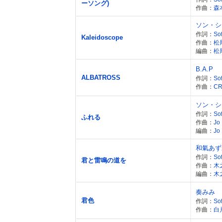
ーソング)
作曲：
森
ソン・シ
作詞：
Sof
Kaleidoscope
作曲：
松
編曲：
松
B.A.P
ALBATROSS
作詞：
So
作曲：
C
ソン・シ
作詞：
Sof
ふれる
作曲：
Jo
編曲：
Jo
和氣あず
作詞：
Sof
君と雷鳴の道を
作曲：
木
編曲：
木
奏みみ
君色
作詞：
So
作曲：