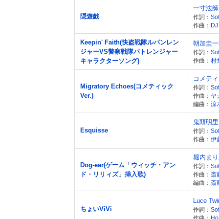
一寸法師
隠遊戯
作詞：
Sof
作曲：
DJ
Keepin' Faith(快盗戦隊ルパンレン
朝加圭一
ジャーVS警察戦隊パトレンジャー
作詞：
Sof
キャラクターソング)
作曲：
村
コメティ
Migratory Echoes(コメティック
作詞：
So
Ver.)
作曲：
ヤ
編曲：
涼
鬼頭明里
Esquisse
作詞：
Sof
作曲：
伊
堀内まり
Dog-ear(ゲーム「ウィッチ・アン
作詞：
So
ド・リリィズ」挿入歌)
作曲：
斎
編曲：
斎
Luce Tw
ちょいViVi
作詞：
Sof
作曲：
Ho