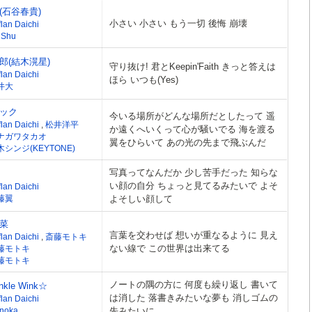
(石谷春貴)
小さい 小さい もう一切 後悔 崩壊
lan Daichi
 Shu
郎(結木滉星)
守り抜け! 君とKeepin'Faith きっと答えは
lan Daichi
ほら いつも(Yes)
井大
ック
今いる場所がどんな場所だとしたって 遥
flan Daichi
,
松井洋平
か遠くへいくって心が騒いでる 海を渡る
ナガワタカオ
翼をひらいて あの光の先まで飛ぶんだ
木シンジ(KEYTONE)
写真ってなんだか 少し苦手だった 知らな
い顔の自分 ちょっと見てるみたいで よそ
lan Daichi
藤翼
よそしい顔して
菜
言葉を交わせば 想いが重なるように 見え
flan Daichi
,
斎藤モトキ
ない線で この世界は出来てる
藤モトキ
藤モトキ
ノートの隅の方に 何度も繰り返し 書いて
inkle Wink☆
は消した 落書きみたいな夢も 消しゴムの
lan Daichi
noka
先みたいに