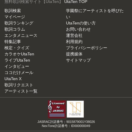
無料歌詞検索サイト【UtaTen】
UtaTen TOP
歌詞検索
学園祭にアーティストを呼びた
マイページ
い
歌詞ランキング
UtaTenの使い方
歌詞コラム
お問い合わせ
エンタメニュース
運営会社
特集記事
利用規約
検定・クイズ
プライバシーポリシー
カラオケUtaTen
提携媒体
ライブUtaTen
サイトマップ
インタビュー
ココだけメール
UtaTen X
歌詞リクエスト
アーティスト一覧
JASRAC許諾番号：9015879001Y38026
NexTone許諾番号：ID000000049