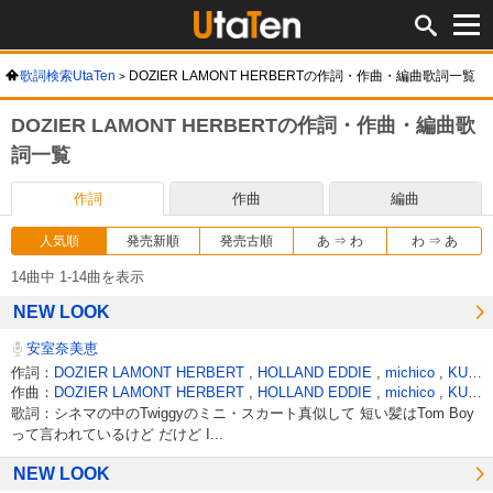
歌詞検索UtaTen
DOZIER LAMONT HERBERTの作詞・作曲・編曲歌詞一覧
DOZIER LAMONT HERBERTの作詞・作曲・編曲歌
詞一覧
作詞
作曲
編曲
人気順
発売新順
発売古順
あ ⇒ わ
わ ⇒ あ
14曲中 1-14曲を表示
NEW LOOK
安室奈美恵
作詞：
DOZIER LAMONT HERBERT
,
HOLLAND EDDIE
,
michico
,
KURA TAKUJI
作曲：
DOZIER LAMONT HERBERT
,
HOLLAND EDDIE
,
michico
,
KURA TAKUJI
歌詞：シネマの中のTwiggyのミニ・スカート真似して 短い髪はTom Boy
って言われているけど だけど I...
NEW LOOK