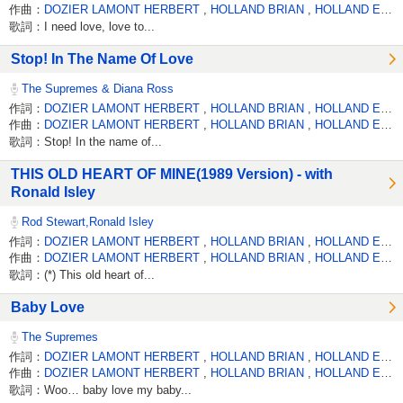
作曲：
DOZIER LAMONT HERBERT
,
HOLLAND BRIAN
,
HOLLAND EDDIE
歌詞：I need love, love to...
Stop! In The Name Of Love
The Supremes & Diana Ross
作詞：
DOZIER LAMONT HERBERT
,
HOLLAND BRIAN
,
HOLLAND EDDIE
作曲：
DOZIER LAMONT HERBERT
,
HOLLAND BRIAN
,
HOLLAND EDDIE
歌詞：Stop! In the name of...
THIS OLD HEART OF MINE(1989 Version) - with
Ronald Isley
Rod Stewart,Ronald Isley
作詞：
DOZIER LAMONT HERBERT
,
HOLLAND BRIAN
,
HOLLAND EDDIE
作曲：
DOZIER LAMONT HERBERT
,
HOLLAND BRIAN
,
HOLLAND EDDIE
歌詞：(*) This old heart of...
Baby Love
The Supremes
作詞：
DOZIER LAMONT HERBERT
,
HOLLAND BRIAN
,
HOLLAND EDDIE
作曲：
DOZIER LAMONT HERBERT
,
HOLLAND BRIAN
,
HOLLAND EDDIE
歌詞：Woo… baby love my baby...