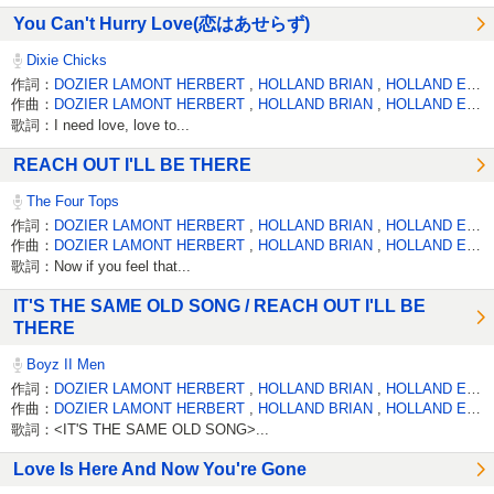
You Can't Hurry Love(恋はあせらず)
Dixie Chicks
作詞：
DOZIER LAMONT HERBERT
,
HOLLAND BRIAN
,
HOLLAND EDDIE
作曲：
DOZIER LAMONT HERBERT
,
HOLLAND BRIAN
,
HOLLAND EDDIE
歌詞：I need love, love to...
REACH OUT I'LL BE THERE
The Four Tops
作詞：
DOZIER LAMONT HERBERT
,
HOLLAND BRIAN
,
HOLLAND EDDIE
作曲：
DOZIER LAMONT HERBERT
,
HOLLAND BRIAN
,
HOLLAND EDDIE
歌詞：Now if you feel that...
IT'S THE SAME OLD SONG / REACH OUT I'LL BE
THERE
Boyz II Men
作詞：
DOZIER LAMONT HERBERT
,
HOLLAND BRIAN
,
HOLLAND EDDIE
作曲：
DOZIER LAMONT HERBERT
,
HOLLAND BRIAN
,
HOLLAND EDDIE
歌詞：<IT'S THE SAME OLD SONG>...
Love Is Here And Now You're Gone