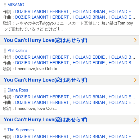
MISAMO
作詞：
DOZIER LAMONT HERBERT
,
HOLLAND BRIAN
,
HOLLAND EDDIE
作曲：
DOZIER LAMONT HERBERT
,
HOLLAND BRIAN
,
HOLLAND EDDIE
歌詞：シネマの中のTwiggyのミニ・スカート真似して 短い髪はTom boy
って言われているけど だけど I...
You Can't Hurry Love(恋はあせらず)
Phil Collins
作詞：
DOZIER LAMONT HERBERT
,
HOLLAND EDDIE
,
HOLLAND BRIAN
作曲：
DOZIER LAMONT HERBERT
,
HOLLAND EDDIE
,
HOLLAND BRIAN
歌詞：I need love,love Ooh to...
You Can't Hurry Love(恋はあせらず)
Diana Ross
作詞：
DOZIER LAMONT HERBERT
,
HOLLAND BRIAN
,
HOLLAND EDDIE
作曲：
DOZIER LAMONT HERBERT
,
HOLLAND BRIAN
,
HOLLAND EDDIE
歌詞：I need love, love Ooh...
You Can't Hurry Love(恋はあせらず)
The Supremes
作詞：
DOZIER LAMONT HERBERT
,
HOLLAND BRIAN
,
HOLLAND EDDIE