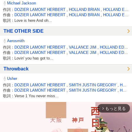
Michael Jackson
作詞：
DOZIER LAMONT HERBERT
,
HOLLAND BRIAN
,
HOLLAND EDDIE
作曲：
DOZIER LAMONT HERBERT
,
HOLLAND BRIAN
,
HOLLAND EDDIE
歌詞：Love is here And oh...
THE OTHER SIDE
Aerosmith
作詞：
DOZIER LAMONT HERBERT
,
VALLANCE JIM
,
HOLLAND EDDIE
作曲：
DOZIER LAMONT HERBERT
,
VALLANCE JIM
,
HOLLAND EDDIE
歌詞：Lovin' you has got to...
Throwback
Usher
作詞：
DOZIER LAMONT HERBERT
,
SMITH JUSTIN GREGORY
,
HOLLAND EDWARD J JR
作曲：
DOZIER LAMONT HERBERT
,
SMITH JUSTIN GREGORY
,
HOLLAND EDWARD J JR
歌詞：Verse 1 You never miss...
もっと見る
arrow_forward_ios